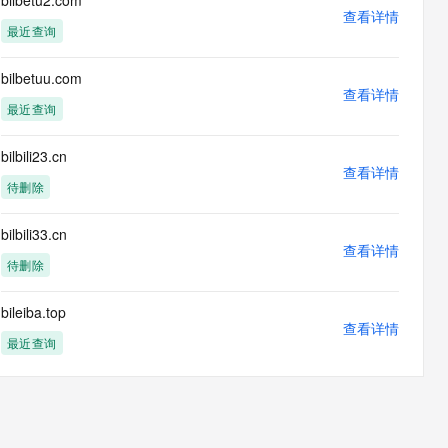
bilbetu2.com
息提取
与 AI 智能体进行实时音视频通话
查看详情
最近查询
从文本、图片、视频中提取结构化的属性信息
构建支持视频理解的 AI 音视频实时通话应用
t.diy 一步搞定创意建站
构建大模型应用的安全防护体系
bilbetuu.com
通过自然语言交互简化开发流程,全栈开发支持
查看详情
通过阿里云安全产品对 AI 应用进行安全防护
最近查询
bilbili23.cn
查看详情
待删除
bilbili33.cn
查看详情
待删除
bileiba.top
查看详情
最近查询