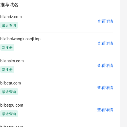
安全
畅自然，细节丰富
高表现力语音合成大模型，语音克隆听感自然
我要投诉
PolarDB
推荐域名
上云场景组合购
Milvus 弹性伸缩功能新增节
伴
漫剧创作，剧本、分镜、视频高效生成
100%兼容MySQL、PostgreSQL，兼容Oracle，支持集中和分布式
覆盖90%+业务场景，专享组合折扣价
点支持范围
2V
VPN
Fun-ASR
bilahdz.com
文戏情感细腻自然，动作戏激烈拳拳到肉，实现更强表演能力
支持中英文自由切换，具备更强的噪声鲁棒性
查看详情
ernetes 版 ACK
云聚AI 严选权益
AI 原生数据库服务发布
SSL 证书
最近查询
，一键激活高效办公新体验
理容器应用的 K8s 服务
精选AI产品，从模型到应用全链提效
Agent 数据网关
堡垒机
bilaibeiwangluokeji.top
AI 用量加速计划
云原生数据库 PolarDB
应用
查看详情
防火墙
、识别商机，让客服更高效、服务更出色。
新老同享，达量后返
Agentic Database 发布
新注册
千问办公
主机安全
NEW
的智能体编程平台
一站式AI生产力平台
bilansim.com
查看详情
AI 应用及服务市场
新注册
伶鹊
企业级人与Agent协作平台，接入和调度多个数字员工
智能客服平台，对话机器人、对话分析、智能外呼
AI 应用
bilbeta.com
查看详情
大模型服务平台百炼 - 全妙
最近查询
大模型
应用创作平台
多模态内容创作工具，已接入 DeepSeek
自然语言处理
bilbetp0.com
查看详情
数据标注
最近查询
机器学习