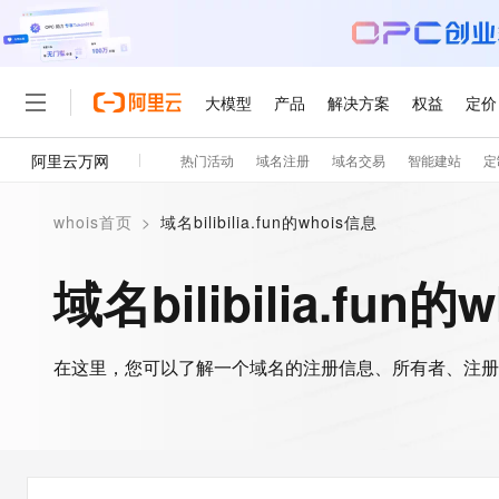
大模型
产品
解决方案
权益
定价
阿里云万网
热门活动
域名注册
域名交易
智能建站
定
大模型
产品
解决方案
权益
定价
云市场
伙伴
服务
了解阿里云
精选产品
精选解决方案
普惠上云
产品定价
精选商城
成为销售伙伴
售前咨询
为什么选择阿里云
千问AI平台
whois首页
>
域名bilibilia.fun的whois信息
了解云产品的定价详情
大模型服务平台百炼
睿译宝，AI翻译排版一
普惠上云 官方力荐
分销伙伴
在线服务
网站建设
什么是云计算
大
大模型服务与应用平台
上传文档即自动完成翻译和
云服务器38元/年起，超
域名bilibilia.fun的
咨询伙伴
多端小程序
技术领先
云上成本管理
售后服务
轻量应用服务器
GLM-5.2：长任务时代
官方推荐返现计划
大模型
精选产品
精选解决方案
Salesforce 国际版订阅
稳定可靠
管理和优化成本
推荐新用户得奖励，单订单
销售伙伴合作计划
自助服务
友盟天域
安全合规
人工智能与机器学习
AI
文本生成
在这里，您可以了解一个域名的注册信息、所有者、注册
云数据库 RDS
Hermes Agent，打造
云工开物
无影生态合作计划
在线服务
观测云
分析师报告
自主进化，持久记忆，越用
高校专属算力普惠，学生认
计算
互联网应用开发
Qwen3.8-Max
HOT
Salesforce On Alibaba C
工单服务
智能体时代全能旗舰模型
Tuya 物联网平台阿里云
研究报告与白皮书
人工智能平台 PAI
快速拥有专属 OpenClaw
大模
Consulting Partner 合
大数据
容器
免费试用
短信专区
一站式AI开发、训练和推
蓝凌 OA
Qwen3.7-Plus
AI 大模型销售与服务生
现代化应用