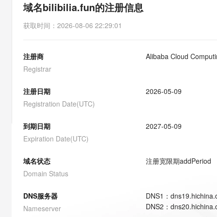
存储
天池大赛
能看、能想、能动手的多模
域名bilibilia.fun的注册信息
云解析DNS
解决方案免费试用 新老
电子合同
最高领取价值200元试用
安全
网络与CDN
AI 算法大赛
Qwen3-VL-Plus
获取时间
：
2026-08-06 22:29:01
畅捷通
大数据开发治理平台 Data
AI 产品 免费试用
网络
安全
云开发大赛
Tableau 订阅
1亿+ 大模型 tokens 和 
注册商
Alibaba Cloud Computin
可观测
入门学习赛
中间件
AI空中课堂在线直播课
云防火墙
140+云产品 免费试用
Registrar
大模型服务
上云与迁云
云原生的云上边界网络安全
产品新客免费试用，最长1
数据库
生态解决方案
注册日期
2026-05-09
千问AI平台-Token Plan
企业出海
大模型ACA认证体验
大数据计算
Registration Date(UTC)
助力企业全员 AI 认知与能
行业生态解决方案
政企业务
媒体服务
千问AI平台-模型体验
到期日期
2027-05-09
开发者生态解决方案
在线体验全尺寸、多种模态
Expiration Date(UTC)
企业服务与云通信
AI 开发和 AI 应用解决
Happy 系列大模型
域名与网站
域名状态
注册宽限期
addPeriod
Domain Status
终端用户计算
DNS服务器
DNS
1
：
dns19.hichina
Serverless
大模型解决方案
DNS
2
：
dns20.hichina
Nameserver
开发工具