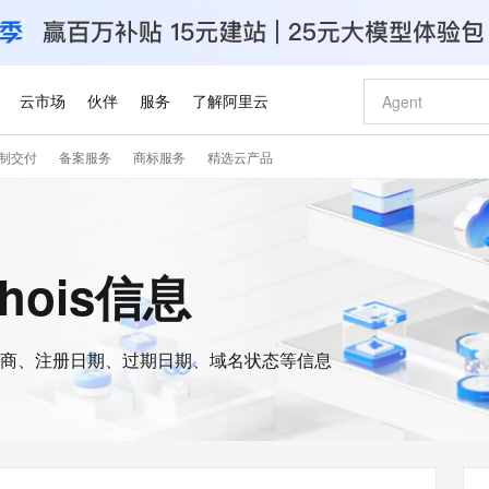
云市场
伙伴
服务
了解阿里云
制交付
备案服务
商标服务
精选云产品
AI 特惠
数据与 API
成为产品伙伴
企业增值服务
最佳实践
价格计算器
AI 场景体
基础软件
产品伙伴合
阿里云认证
市场活动
配置报价
大模型
自助选配和估算价格
步到位
智启 AI 普惠权益
产品生态集成认证中心
企业支持计划
云上春晚
域名与网站
Qwen Audio：打造专属 AI 语音助手
千问官方 MaaS 平台，为开发者和 Agent 而生，新用户赠送 1 亿 + tokens 额度
一句话生成原生
AI Coding
阿里云Maa
2026 阿里云
云服务器 E
为企业打
数据集
Windows
大模型认证
模型
NEW
NEW
格式还原
值低价云产品抢先购
至高享 1亿+免费 tokens，加速 Al 应用落地
提供智能易用的域名与建站服务
Qwen-Audio-3.0-Realtime 端到端实时语音角色扮演
输入一句话想法,
智能编程，一键
安全可靠、
whois信息
产品生态伙伴
专家技术服务
云上奥运之旅
弹性计算合作
阿里云中企出
手机三要素
宝塔 Linux
全部认证
价格优势
开源旗舰模型
即刻拥有 DeepSeek-V4-Pro
阿里云 OPC 创新助力计划
千问大模型
一键部署幻兽
AI 电商营销
对象存储 O
大模型
产品生态伙伴工作台
企业增值服务台
云栖战略参考
云存储合作计
云栖大会
身份实名认证
CentOS
训练营
推动算力普惠，释放技术红利
最高返9万
真正可用的 1M 上下文,一次完成代码全链路开发
快速构建应用程序和网站，即刻迈出上云第一步
轻松解锁专属 DeepSeek-V4-Pro
至高百万元 Token 补贴，加速一人公司成长
多元化、高性能、安全可靠的大模型服务
一键购买专属
从图文生成到
云上的中国
数据库合作计
活动全景
短信
Docker
图片和
商、注册日期、过期日期、域名状态等信息
自进化智能体
5 分钟轻松部署专属 QwenPaw
Token Plan 模型订阅计划
数字证书管理服务（原SSL证书）
高效搭建 AI
AI 广告创作
无影云电脑
企业成长
NEW
HOT
信息公告
看见新力量
云网络合作计
OCR 文字识别
JAVA
越聪明
证享300元代金券
全托管，含MySQL、PostgreSQL、SQL Server、MariaDB多引擎
Qwen3.8-Max 首发尝鲜，限时加量 10 倍，夜间低至2折
实现全站HTTPS，呈现可信的WEB访问
从聊天伙伴进化为能主动干活的本地数字员工
图文、视频一
随时随地安
Kimi-K3
HappyHors
NEW
魔搭 Mode
loud
服务实践
官网公告
Kimi 最新旗舰模型，长程编程与推理利器
让文字生成流
金融模力时刻
Salesforce O
版
发票查验
全能环境
Claude Code + GStack 打造工程团队
千问办公，限时限量积分加倍
Qoder
低代码高效构
AI 建站
短信服务
型
NEW
作计划
计划
创新中心
魔搭 ModelSc
健康状态
理服务
让AI从“聊天伙伴”进化为能干活的“数字员工”
安装技能 GStack，拥有专属 AI 工程团队
你的AI工作搭子，覆盖日常办公高频场景
面向真实软件的智能体编程平台
0 代码专业建
客户案例
天气预报查询
操作系统
Deepseek-v4-pro
HappyHors
态合作计划