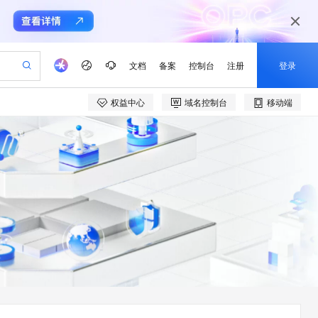
文档
备案
控制台
注册
登录
权益中心
域名控制台
移动端
验
作计划
器
AI 活动
专业服务
服务伙伴合作计划
开发者社区
加入我们
产品动态
服务平台百炼
阿里云 OPC 创新助力计划
一站式生成采购清单，支持单品或批量购买
可编辑精美 PPT 文稿
S产品伙伴计划（繁花）
峰会
CS
造的大模型服务与应用开发平台
Agency Agents：拥有专属领域专家
AI 生产力先锋
Al MaaS 服务伙伴赋能合作
域名
博文
Careers
至高可申请百万元
Qwen3.8-Max 模型上线
 轻松生成专业的 PPT
开启高性价比 AI 编程新体验
弹性可伸缩的云计算服务
先锋实践拓展 AI 生产力的边界
多领域专家智能体,一键组建 AI 虚拟交付团队
Token 补贴，五大权
计划
海大会
伙伴信用分合作计划
商标
问答
社会招聘
益加速 OPC 成功
帕鲁游戏服务器
SS
HappyHorse 打造一站式影视创作平台
飞天发布时刻
HOT
Open Search 向量检索版支
划
备案
电子书
校园招聘
联机服务器，轻松开启游戏
视频创作，一键激活电商全链路生产力
稳定、安全、高性价比、高性能的云存储服务
所见，即是所愿
持视频检索 Pipeline 功能
可视化编排打通从文字构思到成片全链路闭环
更多支持
划
公司注册
镜像站
视频生成
语音识别与合成
 智能体与工作流应用
漫剧工坊：一站式动画创作平台
AI 实训营
应用身份服务 (IDaaS)
合作伙伴培训与认证
划
上云迁移
站生成，高效打造优质广告素材
全接入的云上超级电脑
通过阿里云百炼高效搭建AI应用,助力高效开发
快速生产连贯的高质量长漫剧
从基础到进阶，Agent 创客手把手教你
OpenClaw 管理能力上线
e-1.1-T2V
Qwen3-TTS-Flash
lScope
我要反馈
查询合作伙伴
畅细腻的高质量视频
离线语音合成大模型，多语言方言自适应，低延迟高稳定
n Alibaba Cloud ISV 合作
代维服务
建企业门户网站
10 分钟搭建微信、支付宝小程序
MaxCompute MaxFrame 提
创新加速
ope
登录合作伙伴管理后台
我要建议
站，无忧落地极速上线
以可视化方式快速构建移动和 PC 门户网站
国内短信简单易用，安全可靠，秒级触达，全球覆盖200+国家和地区。
高效部署网站，快速应用到小程序
供自动弹性内存功能
e-1.1-I2V
Cosyvoice-V3-Flash