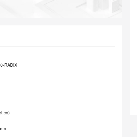
AI 应用
10分钟微调：让0.6B模型媲美235B模
多模态数据信
型
依托云原生高可用架构,实现Dify私有化部署
用1%尺寸在特定领域达到大模型90%以上效果
一个 AI 助手
超强辅助，Bol
即刻拥有 DeepSeek-R1 满血版
在企业官网、通讯软件中为客户提供 AI 客服
多种方案随心选，轻松解锁专属 DeepSeek
10-RADIX
t.cn)
com