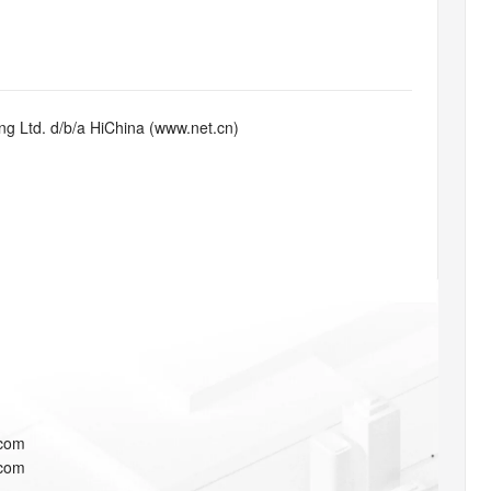
态智能体模型
旗舰 MoE 大模型，百万上下文与顶尖推理能力
图生视频，流
同享
万小智 AI 建站低至 15元/月
Qoder CN
AI 短剧/漫剧
云原生数据库 
快递物流查询
WordPress
成为服务伙
高校合作
点，立即开启云上创新
覆盖公网/内网、递归/权威、移动APP等全场景解析服务
送.CN域名，送备案服务码
基于千问大模型等，支持代码智能生成、研发智能问答
AI助力短剧
GLM-5.2
Wan2.7-T
Ubuntu
服务生态伙伴
视觉 Coding、空间感知、多模态思考等全面升级
1M上下文，专为长程任务能力而生
云工开物
企业应用
Works
Night Plan 支持 Qwen 3.8-Max
云原生大数据计算服务 MaxCompute
AI 办公
容器服务 Kub
NEW
Red Hat
30+ 款产品免费体验
Data Agent 驱动的一站式 Data+AI 开发治理平台
夜间 5 折，Qwen/Meoo/TokenPlan 客户专享
面向分析的企业级SaaS模式云数据仓库
AI智能应用
提供一站式管
科研合作
g Ltd. d/b/a HiChina (www.net.cn)
ERP
堂（旗舰版）
SUSE
智能客服
AI 应用构建
大模型原生
CRM
防护产品
2个月
自动承接线索
建站小程序
Qoder
大模型服务平台百炼-应用模版
OA 办公系统
HOT
NEW
面向真实软件
个人版上线、团队版降价；千问3.8-Max首发发尝鲜
丰富多元化的应用模版和解决方案
力提升
财税管理
模板建站
万有无界
大模型服务平台百炼-智能体
400电话
定制建站
的模型效果
灵活可视化地构建企业级 Agent
方案
广告营销
模板小程序
秒悟
人工智能平台 PAI
定制小程序
云端极速 AI 
新一代 AI 视频生成模型，深度适配广告营销等场景
AI Native 的算法工程平台，一站式完成建模、训练、推理服务部署
APP 开发
.com
建站系统
.com