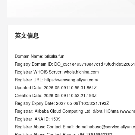
快速部署 Dify，高效搭建 
迁移与运维管理
10 分钟在聊天系统中增加
专有云
英文信息
Domain Name: bilibilia.fun
Registry Domain ID: DO_c3c1e493718e47c1d73f0d1de52c65
Registrar WHOIS Server: whois.hichina.com
Registrar URL: https://wanwang.aliyun.com/
Updated Date: 2026-05-09T10:55:31.861Z
Creation Date: 2026-05-09T10:53:21.193Z
Registry Expiry Date: 2027-05-09T10:53:21.193Z
Registrar: Alibaba Cloud Computing Ltd. d/b/a HiChina (www.ne
Registrar IANA ID: 1599
Registrar Abuse Contact Email: domainabuse@service.aliyun.
Registrar Abuse Contact Phone: +86.18515850767