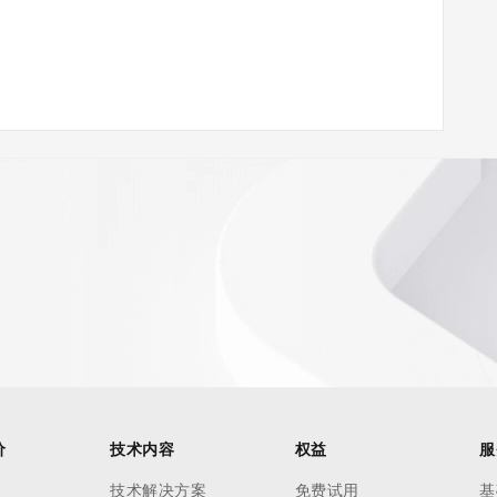
ann.org/wicf
03Z <<<
s://icann.org/epp
ed
rmational
价
技术内容
权益
服
Registry is
tes
技术解决方案
免费试用
基