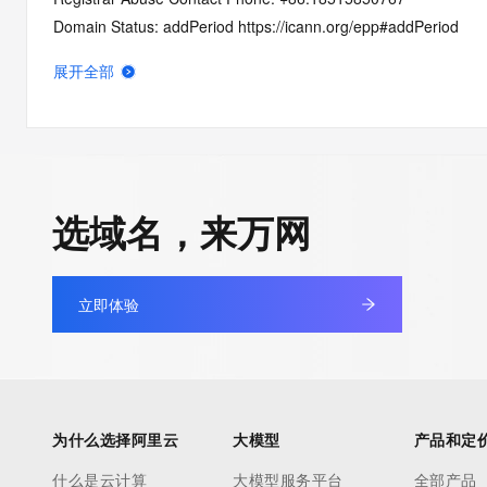
Domain Status: addPeriod https://icann.org/epp#addPeriod
Name Server: dns19.hichina.com
展开全部
Name Server: dns20.hichina.com
DNSSEC: unsigned
URL of the ICANN RDDS Inaccuracy Complaint Form: https://ic
>>> Last update of WHOIS database: 2026-05-11T06:14:20.0
选域名，来万网
For more information on domain status codes, please visit http
立即体验
The WHOIS information provided in this page has been redact
in compliance with ICANN's Temporary Specification for gTLD
Registration Data.
The data in this record is provided by Tucows Registry for info
为什么选择阿里云
大模型
产品和定
purposes only, and it does not guarantee its accuracy. Tucows 
authoritative for whois information in top-level domains it opera
什么是云计算
大模型服务平台
全部产品