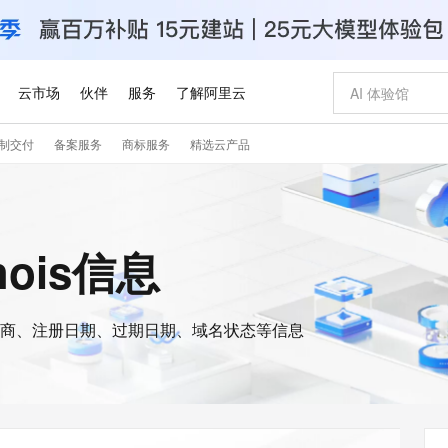
云市场
伙伴
服务
了解阿里云
制交付
备案服务
商标服务
精选云产品
AI 特惠
数据与 API
成为产品伙伴
企业增值服务
最佳实践
价格计算器
AI 场景体
基础软件
产品伙伴合
阿里云认证
市场活动
配置报价
大模型
自助选配和估算价格
新方式
睿译宝，AI翻译排版一步到位
智启 AI 普惠权益
产品生态集成认证中心
企业支持计划
云上春晚
域名与网站
千问官方 MaaS 平台，为开发者和 Agent 而生，新用户赠送 1 亿 + tokens 额度
Qwen Aud
AI Coding
阿里云Maa
2026 阿里云
云服务器 E
为企业打
数据集
Windows
大模型认证
模型
NEW
NEW
交付可用成果
值低价云产品抢先购
上传文档即自动完成翻译和格式还原
至高享 1亿+免费 tokens，加速 Al 应用落地
提供智能易用的域名与建站服务
智能编程，一键
安全可靠、
hois信息
产品生态伙伴
专家技术服务
云上奥运之旅
弹性计算合作
阿里云中企出
手机三要素
宝塔 Linux
全部认证
价格优势
有专属领域专家
GLM-5.2：长任务时代开源旗舰模型
阿里云 OPC 创新助力计划
千问大模型
即刻拥有 DeepS
AI 电商营销
对象存储 O
大模型
产品生态伙伴工作台
企业增值服务台
云栖战略参考
云存储合作计
云栖大会
身份实名认证
CentOS
训练营
推动算力普惠，释放技术红利
最高返9万
多领域专家智能体,一键组建 AI 虚拟交付团队
快速构建应用程序和网站，即刻迈出上云第一步
至高百万元 Token 补贴，加速一人公司成长
多元化、高性能、安全可靠的大模型服务
真正可用的 1M 上下文,一次完成代码全链路开发
轻松解锁专属 Dee
从图文生成到
云上的中国
数据库合作计
活动全景
短信
Docker
图片和
商、注册日期、过期日期、域名状态等信息
站式影视创作平台
Hermes Agent，打造自进化智能体
Token Plan 模型订阅计划
数字证书管理服务（原SSL证书）
5 分钟轻松部署
AI 广告创作
无影云电脑
企业成长
NEW
信息公告
看见新力量
云网络合作计
OCR 文字识别
JAVA
证享300元代金券
可视化编排打通从文字构思到成片全链路闭环
全托管，含MySQL、PostgreSQL、SQL Server、MariaDB多引擎
自主进化，持久记忆，越用越聪明
Qwen3.8-Max 首发尝鲜，限时加量 10 倍，夜间低至2折
实现全站HTTPS，呈现可信的WEB访问
图文、视频一
随时随地安
Kimi-K3
HappyHors
NEW
魔搭 Mode
loud
服务实践
官网公告
Kimi 最新旗舰模型，长程编程与推理利器
让文字生成流
金融模力时刻
Salesforce O
版
发票查验
全能环境
Claude Code + GStack 打造工程团队
千问办公，限时限量积分加倍
Qoder
低代码高效构
AI 建站
短信服务
型
NEW
作计划
计划
创新中心
魔搭 ModelSc
健康状态
理服务
让AI从“聊天伙伴”进化为能干活的“数字员工”
安装技能 GStack，拥有专属 AI 工程团队
你的AI工作搭子，覆盖日常办公高频场景
面向真实软件的智能体编程平台
0 代码专业建
客户案例
天气预报查询
操作系统
Deepseek-v4-pro
HappyHors
态合作计划