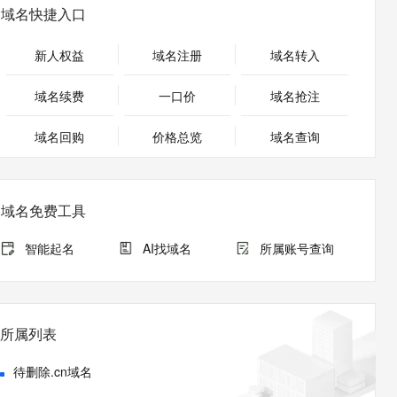
安全
畅自然，细节丰富
高表现力语音合成大模型，语音克隆听感自然
我要投诉
PolarDB
域名快捷入口
上云场景组合购
Milvus 弹性伸缩功能新增节
伴
漫剧创作，剧本、分镜、视频高效生成
100%兼容MySQL、PostgreSQL，兼容Oracle，支持集中和分布式
覆盖90%+业务场景，专享组合折扣价
点支持范围
2V
VPN
Fun-ASR
新人权益
域名注册
域名转入
文戏情感细腻自然，动作戏激烈拳拳到肉，实现更强表演能力
支持中英文自由切换，具备更强的噪声鲁棒性
ernetes 版 ACK
云聚AI 严选权益
AI 原生数据库服务发布
SSL 证书
，一键激活高效办公新体验
理容器应用的 K8s 服务
精选AI产品，从模型到应用全链提效
Agent 数据网关
域名续费
一口价
域名抢注
堡垒机
AI 用量加速计划
云原生数据库 PolarDB
应用
域名回购
价格总览
防火墙
域名查询
、识别商机，让客服更高效、服务更出色。
新老同享，达量后返
Agentic Database 发布
千问办公
主机安全
NEW
的智能体编程平台
一站式AI生产力平台
域名免费工具
AI 应用及服务市场
伶鹊
企业级人与Agent协作平台，接入和调度多个数字员工
智能客服平台，对话机器人、对话分析、智能外呼
智能起名
AI找域名
所属账号查询
AI 应用
大模型服务平台百炼 - 全妙
大模型
应用创作平台
多模态内容创作工具，已接入 DeepSeek
自然语言处理
所属列表
数据标注
待删除.cn域名
机器学习