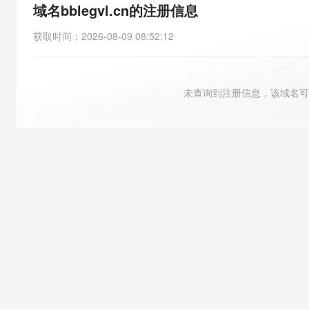
存储
天池大赛
能看、能想、能动手的多模
域名bblegvl.cn的注册信息
云解析DNS
解决方案免费试用 新老
电子合同
最高领取价值200元试用
安全
网络与CDN
AI 算法大赛
Qwen3-VL-Plus
获取时间
：
2026-08-09 08:52:12
畅捷通
大数据开发治理平台 Data
AI 产品 免费试用
网络
安全
云开发大赛
Tableau 订阅
1亿+ 大模型 tokens 和 
可观测
入门学习赛
中间件
AI空中课堂在线直播课
未查询到注册信息，该域名可
云防火墙
140+云产品 免费试用
大模型服务
上云与迁云
云原生的云上边界网络安全
产品新客免费试用，最长1
数据库
生态解决方案
千问AI平台-Token Plan
企业出海
大模型ACA认证体验
大数据计算
助力企业全员 AI 认知与能
行业生态解决方案
政企业务
媒体服务
千问AI平台-模型体验
开发者生态解决方案
在线体验全尺寸、多种模态
企业服务与云通信
AI 开发和 AI 应用解决
Happy 系列大模型
域名与网站
终端用户计算
Serverless
大模型解决方案
开发工具