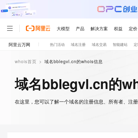
大模型
产品
解决方案
权益
定价
阿里云万网
热门活动
域名注册
域名交易
智能建站
定
大模型
产品
解决方案
权益
定价
云市场
伙伴
服务
了解阿里云
精选产品
精选解决方案
普惠上云
产品定价
精选商城
成为销售伙伴
售前咨询
为什么选择阿里云
千问AI平台
whois首页
>
域名bblegvl.cn的whois信息
了解云产品的定价详情
大模型服务平台百炼
千问办公，解锁你的工作
普惠上云 官方力荐
分销伙伴
在线服务
网站建设
什么是云计算
大
大模型服务与应用平台
企业级Agent产品，直接
云服务器38元/年起，超
域名bblegvl.cn的w
咨询伙伴
多端小程序
技术领先
云上成本管理
售后服务
轻量应用服务器
Agency Agents：拥
官方推荐返现计划
大模型
精选产品
精选解决方案
Salesforce 国际版订阅
稳定可靠
管理和优化成本
推荐新用户得奖励，单订单
销售伙伴合作计划
自助服务
友盟天域
安全合规
人工智能与机器学习
AI
文本生成
在这里，您可以了解一个域名的注册信息、所有者、注册
云数据库 RDS
HappyHorse 打造一
云工开物
无影生态合作计划
在线服务
观测云
分析师报告
高校专属算力普惠，学生认
计算
互联网应用开发
Qwen3.8-Max
HOT
Salesforce On Alibaba C
工单服务
智能体时代全能旗舰模型
Tuya 物联网平台阿里云
研究报告与白皮书
人工智能平台 PAI
快速拥有专属 OpenClaw
大模
Consulting Partner 合
大数据
容器
免费试用
短信专区
一站式AI开发、训练和推
蓝凌 OA
Qwen3.7-Plus
AI 大模型销售与服务生
现代化应用