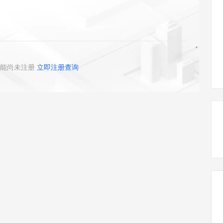
态智能体模型
旗舰 MoE 大模型，百万上下文与顶尖推理能力
图生视频，流
同享
万小智 AI 建站低至 15元/月
Qoder CN
AI 短剧/漫剧
云原生数据库 
快递物流查询
WordPress
成为服务伙
高校合作
点，立即开启云上创新
覆盖公网/内网、递归/权威、移动APP等全场景解析服务
送.CN域名，送备案服务码
基于千问大模型等，支持代码智能生成、研发智能问答
AI助力短剧
GLM-5.2
Wan2.7-T
Ubuntu
服务生态伙伴
视觉 Coding、空间感知、多模态思考等全面升级
1M上下文，专为长程任务能力而生
云工开物
企业应用
Works
Night Plan 支持 Qwen 3.8-Max
云原生大数据计算服务 MaxCompute
AI 办公
容器服务 Kub
NEW
Red Hat
30+ 款产品免费体验
Data Agent 驱动的一站式 Data+AI 开发治理平台
夜间 5 折，Qwen/Meoo/TokenPlan 客户专享
面向分析的企业级SaaS模式云数据仓库
AI智能应用
提供一站式管
科研合作
ERP
堂（旗舰版）
SUSE
能尚未注册
立即注册查询
智能客服
AI 应用构建
大模型原生
CRM
防护产品
2个月
自动承接线索
建站小程序
Qoder
大模型服务平台百炼-应用模版
OA 办公系统
HOT
NEW
面向真实软件
个人版上线、团队版降价；千问3.8-Max首发发尝鲜
丰富多元化的应用模版和解决方案
力提升
财税管理
模板建站
万有无界
大模型服务平台百炼-智能体
400电话
定制建站
的模型效果
灵活可视化地构建企业级 Agent
方案
广告营销
模板小程序
秒悟
人工智能平台 PAI
定制小程序
云端极速 AI 
新一代 AI 视频生成模型，深度适配广告营销等场景
AI Native 的算法工程平台，一站式完成建模、训练、推理服务部署
APP 开发
建站系统