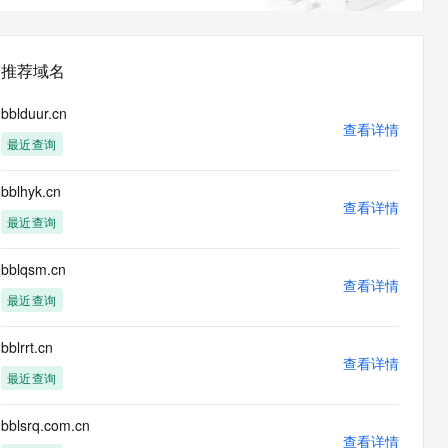
息提取
与 AI 智能体进行实时音视频通话
从文本、图片、视频中提取结构化的属性信息
构建支持视频理解的 AI 音视频实时通话应用
推荐域名
t.diy 一步搞定创意建站
构建大模型应用的安全防护体系
通过自然语言交互简化开发流程,全栈开发支持
通过阿里云安全产品对 AI 应用进行安全防护
bblduur.cn
查看详情
最近查询
bblhyk.cn
查看详情
最近查询
bblqsm.cn
查看详情
最近查询
bblrrt.cn
查看详情
最近查询
bblsrq.com.cn
查看详情