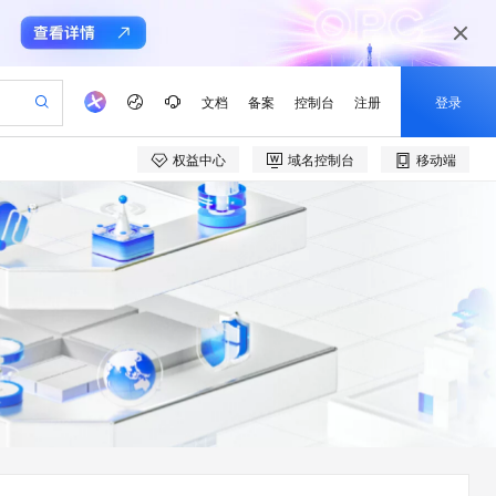
文档
备案
控制台
注册
登录
权益中心
域名控制台
移动端
验
作计划
器
AI 活动
专业服务
服务伙伴合作计划
开发者社区
加入我们
产品动态
服务平台百炼
阿里云 OPC 创新助力计划
一站式生成采购清单，支持单品或批量购买
io：打造专属 AI 语音助手
S产品伙伴计划（繁花）
峰会
CS
造的大模型服务与应用开发平台
一句话生成原生可编辑精美 PPT 文稿
AI 生产力先锋
Al MaaS 服务伙伴赋能合作
域名
博文
Careers
至高可申请百万元
Qwen3.8-Max 模型上线
开启高性价比 AI 编程新体验
弹性可伸缩的云计算服务
Qwen-Audio-3.0-Realtime 端到端实时语音角色扮演
输入一句话想法, 轻松生成专业的 PPT
先锋实践拓展 AI 生产力的边界
Token 补贴，五大权
计划
海大会
伙伴信用分合作计划
商标
问答
社会招聘
益加速 OPC 成功
eek-V4-Pro
SS
一键部署幻兽帕鲁游戏服务器
飞天发布时刻
HOT
Open Search 向量检索版支
划
备案
电子书
校园招聘
pSeek-V4-Pro
视频创作，一键激活电商全链路生产力
稳定、安全、高性价比、高性能的云存储服务
一键购买专属联机服务器，轻松开启游戏
所见，即是所愿
持视频检索 Pipeline 功能
更多支持
划
公司注册
镜像站
视频生成
语音识别与合成
专属 QwenPaw
漫剧工坊：一站式动画创作平台
AI 实训营
HOT
应用身份服务 (IDaaS)
合作伙伴培训与认证
划
上云迁移
站生成，高效打造优质广告素材
全接入的云上超级电脑
从聊天伙伴进化为能主动干活的本地数字员工
快速生产连贯的高质量长漫剧
从基础到进阶，Agent 创客手把手教你
OpenClaw 管理能力上线
e-1.1-T2V
Qwen3-TTS-Flash
lScope
我要反馈
查询合作伙伴
畅细腻的高质量视频
离线语音合成大模型，多语言方言自适应，低延迟高稳定
n Alibaba Cloud ISV 合作
代维服务
建企业门户网站
10 分钟搭建微信、支付宝小程序
MaxCompute MaxFrame 提
创新加速
ope
登录合作伙伴管理后台
我要建议
站，无忧落地极速上线
以可视化方式快速构建移动和 PC 门户网站
国内短信简单易用，安全可靠，秒级触达，全球覆盖200+国家和地区。
高效部署网站，快速应用到小程序
供自动弹性内存功能
e-1.1-I2V
Cosyvoice-V3-Flash