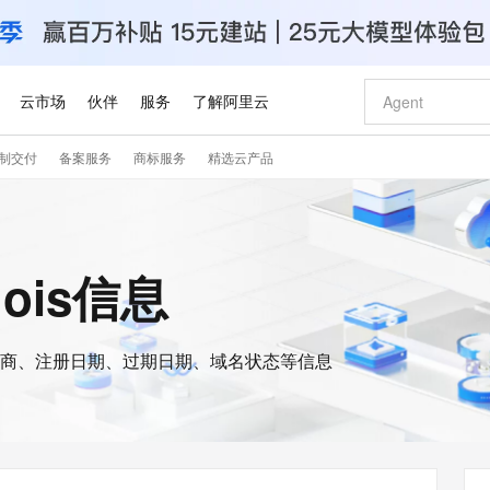
云市场
伙伴
服务
了解阿里云
制交付
备案服务
商标服务
精选云产品
AI 特惠
数据与 API
成为产品伙伴
企业增值服务
最佳实践
价格计算器
AI 场景体
基础软件
产品伙伴合
阿里云认证
市场活动
配置报价
大模型
自助选配和估算价格
新方式
睿译宝，AI翻译排版一步到位
智启 AI 普惠权益
产品生态集成认证中心
企业支持计划
云上春晚
域名与网站
千问官方 MaaS 平台，为开发者和 Agent 而生，新用户赠送 1 亿 + tokens 额度
Qwen Aud
AI Coding
阿里云Maa
2026 阿里云
云服务器 E
为企业打
数据集
Windows
大模型认证
模型
NEW
NEW
交付可用成果
值低价云产品抢先购
上传文档即自动完成翻译和格式还原
至高享 1亿+免费 tokens，加速 Al 应用落地
提供智能易用的域名与建站服务
智能编程，一键
安全可靠、
hois信息
产品生态伙伴
专家技术服务
云上奥运之旅
弹性计算合作
阿里云中企出
手机三要素
宝塔 Linux
全部认证
价格优势
有专属领域专家
GLM-5.2：长任务时代开源旗舰模型
阿里云 OPC 创新助力计划
千问大模型
即刻拥有 DeepS
AI 电商营销
对象存储 O
大模型
产品生态伙伴工作台
企业增值服务台
云栖战略参考
云存储合作计
云栖大会
身份实名认证
CentOS
训练营
推动算力普惠，释放技术红利
最高返9万
多领域专家智能体,一键组建 AI 虚拟交付团队
快速构建应用程序和网站，即刻迈出上云第一步
至高百万元 Token 补贴，加速一人公司成长
多元化、高性能、安全可靠的大模型服务
真正可用的 1M 上下文,一次完成代码全链路开发
轻松解锁专属 Dee
从图文生成到
云上的中国
数据库合作计
活动全景
短信
Docker
图片和
商、注册日期、过期日期、域名状态等信息
站式影视创作平台
Hermes Agent，打造自进化智能体
Token Plan 模型订阅计划
数字证书管理服务（原SSL证书）
5 分钟轻松部署
AI 广告创作
无影云电脑
企业成长
NEW
信息公告
看见新力量
云网络合作计
OCR 文字识别
JAVA
证享300元代金券
可视化编排打通从文字构思到成片全链路闭环
全托管，含MySQL、PostgreSQL、SQL Server、MariaDB多引擎
自主进化，持久记忆，越用越聪明
Qwen3.8-Max 首发尝鲜，限时加量 10 倍，夜间低至2折
实现全站HTTPS，呈现可信的WEB访问
图文、视频一
随时随地安
Kimi-K3
HappyHors
NEW
魔搭 Mode
loud
服务实践
官网公告
Kimi 最新旗舰模型，长程编程与推理利器
让文字生成流
金融模力时刻
Salesforce O
版
发票查验
全能环境
Claude Code + GStack 打造工程团队
千问办公，限时限量积分加倍
Qoder
低代码高效构
AI 建站
短信服务
型
NEW
作计划
计划
创新中心
魔搭 ModelSc
健康状态
理服务
让AI从“聊天伙伴”进化为能干活的“数字员工”
安装技能 GStack，拥有专属 AI 工程团队
你的AI工作搭子，覆盖日常办公高频场景
面向真实软件的智能体编程平台
0 代码专业建
客户案例
天气预报查询
操作系统
Deepseek-v4-pro
HappyHors
态合作计划