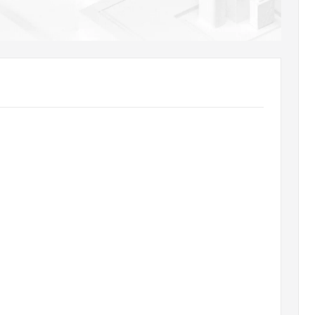
AI 应用
10分钟微调：让0.6B模型媲美235B模
多模态数据信
型
依托云原生高可用架构,实现Dify私有化部署
用1%尺寸在特定领域达到大模型90%以上效果
一个 AI 助手
超强辅助，Bol
即刻拥有 DeepSeek-R1 满血版
在企业官网、通讯软件中为客户提供 AI 客服
多种方案随心选，轻松解锁专属 DeepSeek