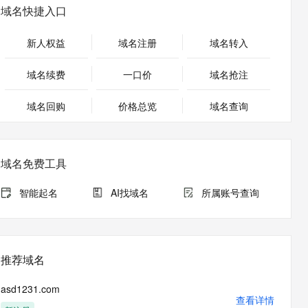
安全
畅自然，细节丰富
高表现力语音合成大模型，语音克隆听感自然
我要投诉
PolarDB
域名快捷入口
上云场景组合购
Milvus 弹性伸缩功能新增节
伴
漫剧创作，剧本、分镜、视频高效生成
100%兼容MySQL、PostgreSQL，兼容Oracle，支持集中和分布式
覆盖90%+业务场景，专享组合折扣价
点支持范围
2V
VPN
Fun-ASR
新人权益
域名注册
域名转入
文戏情感细腻自然，动作戏激烈拳拳到肉，实现更强表演能力
支持中英文自由切换，具备更强的噪声鲁棒性
ernetes 版 ACK
云聚AI 严选权益
AI 原生数据库服务发布
SSL 证书
，一键激活高效办公新体验
理容器应用的 K8s 服务
精选AI产品，从模型到应用全链提效
Agent 数据网关
域名续费
一口价
域名抢注
堡垒机
AI 用量加速计划
云原生数据库 PolarDB
应用
域名回购
价格总览
防火墙
域名查询
、识别商机，让客服更高效、服务更出色。
新老同享，达量后返
Agentic Database 发布
千问办公
主机安全
NEW
的智能体编程平台
一站式AI生产力平台
域名免费工具
AI 应用及服务市场
伶鹊
企业级人与Agent协作平台，接入和调度多个数字员工
智能客服平台，对话机器人、对话分析、智能外呼
智能起名
AI找域名
所属账号查询
AI 应用
大模型服务平台百炼 - 全妙
大模型
应用创作平台
多模态内容创作工具，已接入 DeepSeek
自然语言处理
推荐域名
数据标注
asd1231.com
机器学习
查看详情