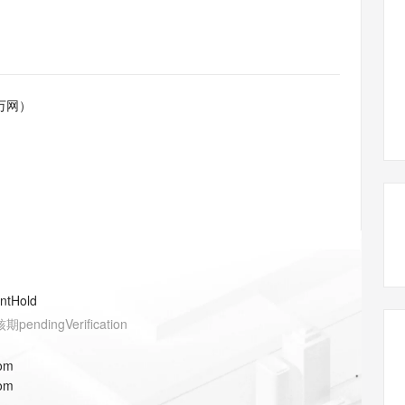
态智能体模型
旗舰 MoE 大模型，百万上下文与顶尖推理能力
图生视频，流
同享
万小智 AI 建站低至 15元/月
Qoder CN
AI 短剧/漫剧
云原生数据库 
快递物流查询
WordPress
成为服务伙
高校合作
点，立即开启云上创新
覆盖公网/内网、递归/权威、移动APP等全场景解析服务
送.CN域名，送备案服务码
基于千问大模型等，支持代码智能生成、研发智能问答
AI助力短剧
GLM-5.2
Wan2.7-T
Ubuntu
服务生态伙伴
视觉 Coding、空间感知、多模态思考等全面升级
1M上下文，专为长程任务能力而生
云工开物
企业应用
Works
Night Plan 支持 Qwen 3.8-Max
云原生大数据计算服务 MaxCompute
AI 办公
容器服务 Kub
NEW
Red Hat
30+ 款产品免费体验
Data Agent 驱动的一站式 Data+AI 开发治理平台
夜间 5 折，Qwen/Meoo/TokenPlan 客户专享
面向分析的企业级SaaS模式云数据仓库
AI智能应用
提供一站式管
科研合作
万网）
ERP
堂（旗舰版）
SUSE
智能客服
AI 应用构建
大模型原生
CRM
防护产品
2个月
自动承接线索
建站小程序
Qoder
大模型服务平台百炼-应用模版
OA 办公系统
HOT
NEW
面向真实软件
个人版上线、团队版降价；千问3.8-Max首发发尝鲜
丰富多元化的应用模版和解决方案
力提升
财税管理
模板建站
万有无界
大模型服务平台百炼-智能体
400电话
定制建站
的模型效果
灵活可视化地构建企业级 Agent
方案
广告营销
模板小程序
秒悟
人工智能平台 PAI
entHold
定制小程序
云端极速 AI 
新一代 AI 视频生成模型，深度适配广告营销等场景
AI Native 的算法工程平台，一站式完成建模、训练、推理服务部署
核期
pendingVerification
APP 开发
com
建站系统
com