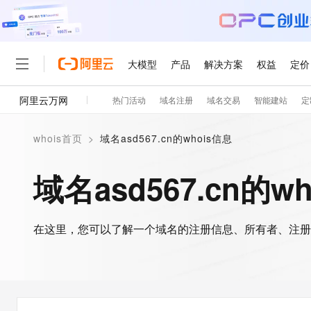
大模型
产品
解决方案
权益
定价
阿里云万网
热门活动
域名注册
域名交易
智能建站
定
大模型
产品
解决方案
权益
定价
云市场
伙伴
服务
了解阿里云
精选产品
精选解决方案
普惠上云
产品定价
精选商城
成为销售伙伴
售前咨询
为什么选择阿里云
千问AI平台
whois首页
>
域名asd567.cn的whois信息
了解云产品的定价详情
大模型服务平台百炼
千问办公，解锁你的工作
普惠上云 官方力荐
分销伙伴
在线服务
网站建设
什么是云计算
大
大模型服务与应用平台
企业级Agent产品，直接
云服务器38元/年起，超
域名asd567.cn的w
咨询伙伴
多端小程序
技术领先
云上成本管理
售后服务
轻量应用服务器
Agency Agents：拥
官方推荐返现计划
大模型
精选产品
精选解决方案
Salesforce 国际版订阅
稳定可靠
管理和优化成本
推荐新用户得奖励，单订单
销售伙伴合作计划
自助服务
友盟天域
安全合规
人工智能与机器学习
AI
文本生成
在这里，您可以了解一个域名的注册信息、所有者、注册
云数据库 RDS
HappyHorse 打造一
云工开物
无影生态合作计划
在线服务
观测云
分析师报告
高校专属算力普惠，学生认
计算
互联网应用开发
Qwen3.8-Max
HOT
Salesforce On Alibaba C
工单服务
智能体时代全能旗舰模型
Tuya 物联网平台阿里云
研究报告与白皮书
人工智能平台 PAI
快速拥有专属 OpenClaw
大模
Consulting Partner 合
大数据
容器
免费试用
短信专区
一站式AI开发、训练和推
蓝凌 OA
Qwen3.7-Plus
AI 大模型销售与服务生
现代化应用