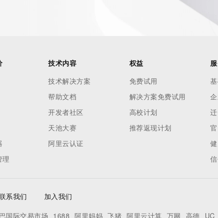
价
技术内容
权益
服
技术解决方案
免费试用
基
帮助文档
解决方案免费试用
企
开发者社区
高校计划
迁
天池大赛
推荐返现计划
官
器
阿里云认证
健
管理
信
联系我们
加入我们
巴国际交易市场
1688
阿里妈妈
飞猪
阿里云计算
万网
高德
UC