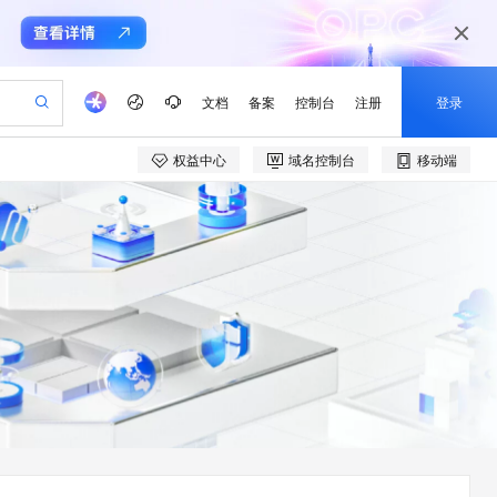
文档
备案
控制台
注册
登录
权益中心
域名控制台
移动端
验
作计划
器
AI 活动
专业服务
服务伙伴合作计划
开发者社区
加入我们
产品动态
服务平台百炼
阿里云 OPC 创新助力计划
一站式生成采购清单，支持单品或批量购买
io：打造专属 AI 语音助手
S产品伙伴计划（繁花）
峰会
CS
造的大模型服务与应用开发平台
一句话生成原生可编辑精美 PPT 文稿
AI 生产力先锋
Al MaaS 服务伙伴赋能合作
域名
博文
Careers
至高可申请百万元
Qwen3.8-Max 模型上线
开启高性价比 AI 编程新体验
弹性可伸缩的云计算服务
Qwen-Audio-3.0-Realtime 端到端实时语音角色扮演
输入一句话想法, 轻松生成专业的 PPT
先锋实践拓展 AI 生产力的边界
Token 补贴，五大权
计划
海大会
伙伴信用分合作计划
商标
问答
社会招聘
益加速 OPC 成功
eek-V4-Pro
SS
一键部署幻兽帕鲁游戏服务器
飞天发布时刻
HOT
Open Search 向量检索版支
划
备案
电子书
校园招聘
pSeek-V4-Pro
视频创作，一键激活电商全链路生产力
稳定、安全、高性价比、高性能的云存储服务
一键购买专属联机服务器，轻松开启游戏
所见，即是所愿
持视频检索 Pipeline 功能
更多支持
划
公司注册
镜像站
视频生成
语音识别与合成
专属 QwenPaw
漫剧工坊：一站式动画创作平台
AI 实训营
HOT
应用身份服务 (IDaaS)
合作伙伴培训与认证
划
上云迁移
站生成，高效打造优质广告素材
全接入的云上超级电脑
从聊天伙伴进化为能主动干活的本地数字员工
快速生产连贯的高质量长漫剧
从基础到进阶，Agent 创客手把手教你
OpenClaw 管理能力上线
e-1.1-T2V
Qwen3-TTS-Flash
lScope
我要反馈
查询合作伙伴
畅细腻的高质量视频
离线语音合成大模型，多语言方言自适应，低延迟高稳定
n Alibaba Cloud ISV 合作
代维服务
建企业门户网站
10 分钟搭建微信、支付宝小程序
MaxCompute MaxFrame 提
创新加速
ope
登录合作伙伴管理后台
我要建议
站，无忧落地极速上线
以可视化方式快速构建移动和 PC 门户网站
国内短信简单易用，安全可靠，秒级触达，全球覆盖200+国家和地区。
高效部署网站，快速应用到小程序
供自动弹性内存功能
e-1.1-I2V
Cosyvoice-V3-Flash