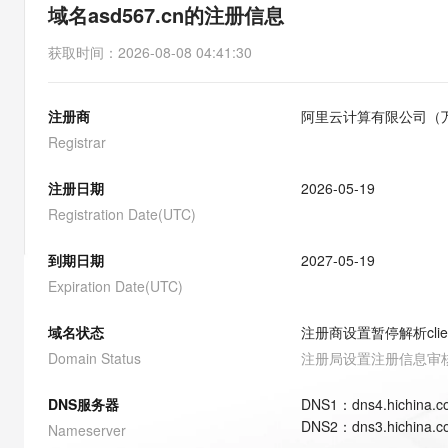
存储
天池大赛
能看、能想、能动手的多模
域名asd567.cn的注册信息
云解析DNS
解决方案免费试用 新老
电子合同
最高领取价值200元试用
安全
网络与CDN
AI 算法大赛
Qwen3-VL-Plus
获取时间
：
2026-08-08 04:41:30
畅捷通
大数据开发治理平台 Data
AI 产品 免费试用
网络
安全
云开发大赛
Tableau 订阅
1亿+ 大模型 tokens 和 
注册商
阿里云计算有限公司（
可观测
入门学习赛
中间件
AI空中课堂在线直播课
云防火墙
140+云产品 免费试用
Registrar
大模型服务
上云与迁云
云原生的云上边界网络安全
产品新客免费试用，最长1
数据库
生态解决方案
注册日期
2026-05-19
千问AI平台-Token Plan
企业出海
大模型ACA认证体验
大数据计算
Registration Date(UTC)
助力企业全员 AI 认知与能
行业生态解决方案
政企业务
媒体服务
千问AI平台-模型体验
到期日期
2027-05-19
开发者生态解决方案
在线体验全尺寸、多种模态
Expiration Date(UTC)
企业服务与云通信
AI 开发和 AI 应用解决
Happy 系列大模型
域名与网站
域名状态
注册商设置暂停解析
cli
Domain Status
注册局设置注册信息审
终端用户计算
DNS服务器
DNS
1
：
dns4.hichina.
Serverless
大模型解决方案
DNS
2
：
dns3.hichina.
Nameserver
开发工具