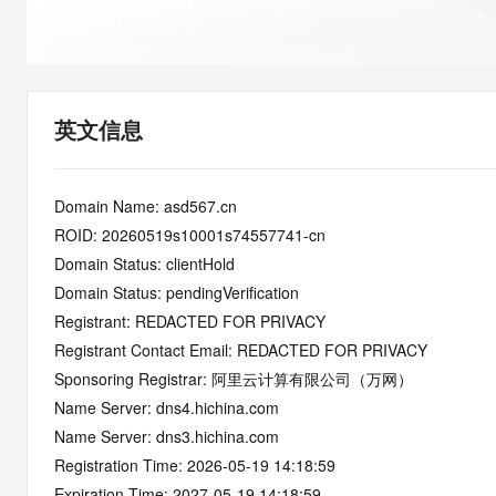
快速部署 Dify，高效搭建 
迁移与运维管理
10 分钟在聊天系统中增加
专有云
英文信息
Domain Name: asd567.cn
ROID: 20260519s10001s74557741-cn
Domain Status: clientHold
Domain Status: pendingVerification
Registrant: REDACTED FOR PRIVACY
Registrant Contact Email: REDACTED FOR PRIVACY
Sponsoring Registrar: 阿里云计算有限公司（万网）
Name Server: dns4.hichina.com
Name Server: dns3.hichina.com
Registration Time: 2026-05-19 14:18:59
Expiration Time: 2027-05-19 14:18:59