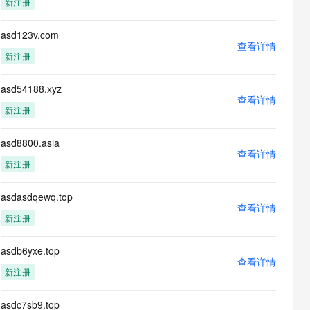
新注册
息提取
与 AI 智能体进行实时音视频通话
从文本、图片、视频中提取结构化的属性信息
构建支持视频理解的 AI 音视频实时通话应用
asd123v.com
查看详情
t.diy 一步搞定创意建站
构建大模型应用的安全防护体系
新注册
通过自然语言交互简化开发流程,全栈开发支持
通过阿里云安全产品对 AI 应用进行安全防护
asd54188.xyz
查看详情
新注册
asd8800.asia
查看详情
新注册
asdasdqewq.top
查看详情
新注册
asdb6yxe.top
查看详情
新注册
asdc7sb9.top