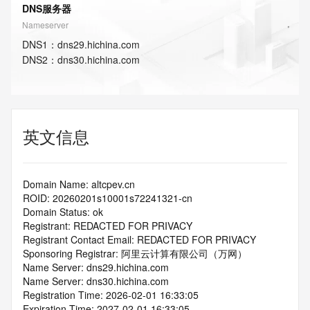
DNS服务器
Nameserver
DNS
1
：
dns29.hichina.com
DNS
2
：
dns30.hichina.com
英文信息
Domain Name: altcpev.cn
ROID: 20260201s10001s72241321-cn
Domain Status: ok
Registrant: REDACTED FOR PRIVACY
Registrant Contact Email: REDACTED FOR PRIVACY
Sponsoring Registrar: 阿里云计算有限公司（万网）
Name Server: dns29.hichina.com
Name Server: dns30.hichina.com
Registration Time: 2026-02-01 16:33:05
Expiration Time: 2027-02-01 16:33:05