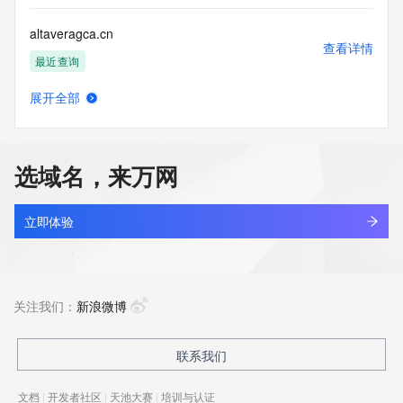
altaveragca.cn
查看详情
最近查询
展开全部
altaviado.com
查看详情
新注册
选域名，来万网
altaviafood.com
查看详情
最近查询
立即体验
altaygem.com
查看详情
最近查询
关注我们：
新浪微博
alte.cn
联系我们
查看详情
最近查询
文档
|
开发者社区
|
天池大赛
|
培训与认证