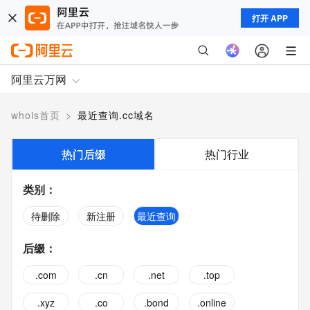
打开 APP
阿里云万网
whois首页
>
最近查询.cc域名
热门后缀
热门行业
类别
：
待删除
新注册
最近查询
后缀
：
.com
.cn
.net
.top
.xyz
.co
.bond
.online