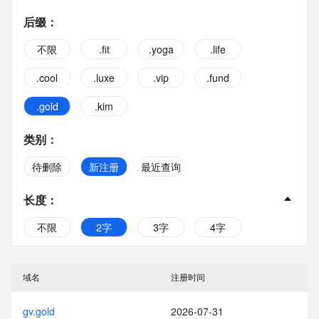
后缀
：
不限
.fit
.yoga
.life
.cool
.luxe
.vip
.fund
.gold
.kim
类别
：
待删除
新注册
最近查询
长度
：
不限
2字
3字
4字
5字
6字
7字
8字
域名
注册时间
9字
10字
gv.gold
2026-07-31