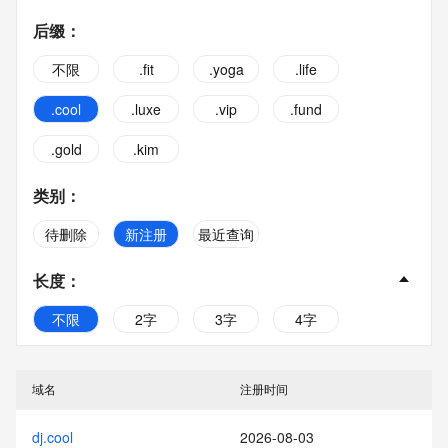
后缀
：
不限
.fit
.yoga
.life
.cool
.luxe
.vip
.fund
.gold
.kim
类别
：
待删除
新注册
最近查询
长度
：
不限
2字
3字
4字
5字
6字
7字
8字
域名
注册时间
9字
10字
dj.cool
2026-08-03