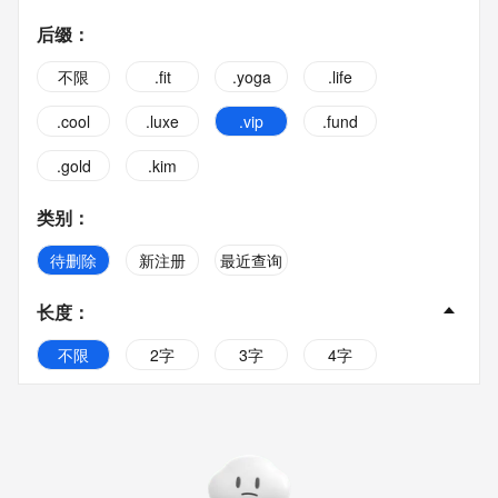
后缀
：
不限
.fit
.yoga
.life
.cool
.luxe
.vip
.fund
.gold
.kim
类别
：
待删除
新注册
最近查询
长度
：
不限
2字
3字
4字
5字
6字
7字
8字
9字
10字