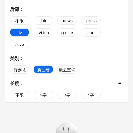
后缀
：
不限
.info
.news
.press
.tv
.video
.games
.fun
.love
类别
：
待删除
新注册
最近查询
长度
：
不限
2字
3字
4字
5字
6字
7字
8字
9字
10字