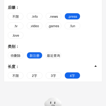
后缀
：
不限
.info
.news
.press
.tv
.video
.games
.fun
.love
类别
：
待删除
新注册
最近查询
长度
：
不限
2字
3字
4字
5字
6字
7字
8字
9字
10字