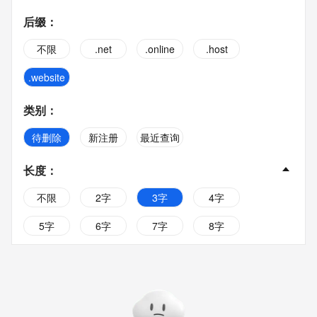
后缀
：
不限
.net
.online
.host
.website
类别
：
待删除
新注册
最近查询
长度
：
不限
2字
3字
4字
5字
6字
7字
8字
9字
10字