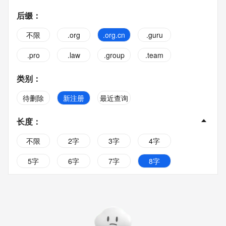
后缀
：
不限
.org
.org.cn
.guru
.pro
.law
.group
.team
类别
：
待删除
新注册
最近查询
长度
：
不限
2字
3字
4字
5字
6字
7字
8字
9字
10字