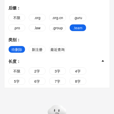
后缀
：
不限
.org
.org.cn
.guru
.pro
.law
.group
.team
类别
：
待删除
新注册
最近查询
长度
：
不限
2字
3字
4字
5字
6字
7字
8字
9字
10字