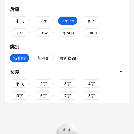
后缀
：
不限
.org
.org.cn
.guru
.pro
.law
.group
.team
类别
：
待删除
新注册
最近查询
长度
：
不限
2字
3字
4字
5字
6字
7字
8字
9字
10字