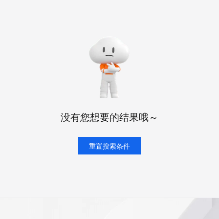
态智能体模型
旗舰 MoE 大模型，百万上下文与顶尖推理能力
图生视频，流
同享
万小智 AI 建站低至 15元/月
Qoder CN
AI 短剧/漫剧
云原生数据库 
快递物流查询
WordPress
成为服务伙
高校合作
点，立即开启云上创新
覆盖公网/内网、递归/权威、移动APP等全场景解析服务
送.CN域名，送备案服务码
基于千问大模型等，支持代码智能生成、研发智能问答
AI助力短剧
GLM-5.2
Wan2.7-T
Ubuntu
服务生态伙伴
视觉 Coding、空间感知、多模态思考等全面升级
1M上下文，专为长程任务能力而生
云工开物
企业应用
Works
Night Plan 支持 Qwen 3.8-Max
云原生大数据计算服务 MaxCompute
AI 办公
容器服务 Kub
NEW
Red Hat
30+ 款产品免费体验
Data Agent 驱动的一站式 Data+AI 开发治理平台
夜间 5 折，Qwen/Meoo/TokenPlan 客户专享
面向分析的企业级SaaS模式云数据仓库
AI智能应用
提供一站式管
科研合作
ERP
堂（旗舰版）
SUSE
智能客服
AI 应用构建
大模型原生
CRM
防护产品
2个月
自动承接线索
建站小程序
Qoder
大模型服务平台百炼-应用模版
OA 办公系统
HOT
NEW
面向真实软件
个人版上线、团队版降价；千问3.8-Max首发发尝鲜
丰富多元化的应用模版和解决方案
力提升
财税管理
模板建站
没有您想要的结果哦～
万有无界
大模型服务平台百炼-智能体
400电话
定制建站
的模型效果
灵活可视化地构建企业级 Agent
方案
广告营销
重置搜索条件
模板小程序
秒悟
人工智能平台 PAI
定制小程序
云端极速 AI 
新一代 AI 视频生成模型，深度适配广告营销等场景
AI Native 的算法工程平台，一站式完成建模、训练、推理服务部署
APP 开发
建站系统