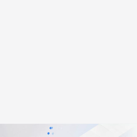
安全
畅自然，细节丰富
高表现力语音合成大模型，语音克隆听感自然
我要投诉
PolarDB
上云场景组合购
Milvus 弹性伸缩功能新增节
伴
漫剧创作，剧本、分镜、视频高效生成
100%兼容MySQL、PostgreSQL，兼容Oracle，支持集中和分布式
覆盖90%+业务场景，专享组合折扣价
点支持范围
2V
VPN
Fun-ASR
文戏情感细腻自然，动作戏激烈拳拳到肉，实现更强表演能力
支持中英文自由切换，具备更强的噪声鲁棒性
ernetes 版 ACK
云聚AI 严选权益
AI 原生数据库服务发布
SSL 证书
，一键激活高效办公新体验
理容器应用的 K8s 服务
精选AI产品，从模型到应用全链提效
Agent 数据网关
堡垒机
AI 用量加速计划
云原生数据库 PolarDB
应用
防火墙
、识别商机，让客服更高效、服务更出色。
新老同享，达量后返
Agentic Database 发布
千问办公
主机安全
NEW
的智能体编程平台
一站式AI生产力平台
AI 应用及服务市场
伶鹊
企业级人与Agent协作平台，接入和调度多个数字员工
智能客服平台，对话机器人、对话分析、智能外呼
AI 应用
大模型服务平台百炼 - 全妙
大模型
应用创作平台
多模态内容创作工具，已接入 DeepSeek
自然语言处理
数据标注
机器学习