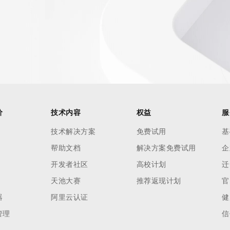
AI 应用
10分钟微调：让0.6B模型媲美235B模
多模态数据信
型
依托云原生高可用架构,实现Dify私有化部署
用1%尺寸在特定领域达到大模型90%以上效果
一个 AI 助手
超强辅助，Bol
即刻拥有 DeepSeek-R1 满血版
在企业官网、通讯软件中为客户提供 AI 客服
多种方案随心选，轻松解锁专属 DeepSeek
价
技术内容
权益
服
技术解决方案
免费试用
基
帮助文档
解决方案免费试用
企
开发者社区
高校计划
迁
天池大赛
推荐返现计划
官
器
阿里云认证
健
管理
信