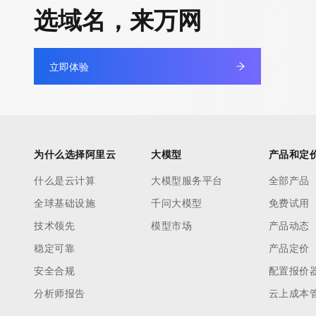
快速部署 Dify，高效搭建 
选域名，来万网
迁移与运维管理
10 分钟在聊天系统中增加
专有云
立即体验
为什么选择阿里云
大模型
产品和定
什么是云计算
大模型服务平台
全部产品
全球基础设施
千问大模型
免费试用
技术领先
模型市场
产品动态
稳定可靠
产品定价
安全合规
配置报价
分析师报告
云上成本