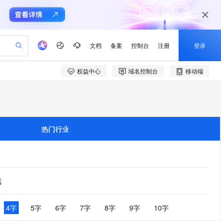
文档
备案
控制台
注册
登录
权益中心
域名控制台
移动端
验
作计划
器
AI 活动
专业服务
服务伙伴合作计划
开发者社区
加入我们
产品动态
服务平台百炼
阿里云 OPC 创新助力计划
一站式生成采购清单，支持单品或批量购买
io：打造专属 AI 语音助手
S产品伙伴计划（繁花）
峰会
CS
造的大模型服务与应用开发平台
一句话生成原生可编辑精美 PPT 文稿
AI 生产力先锋
Al MaaS 服务伙伴赋能合作
域名
博文
Careers
至高可申请百万元
Qwen3.8-Max 模型上线
开启高性价比 AI 编程新体验
弹性可伸缩的云计算服务
Qwen-Audio-3.0-Realtime 端到端实时语音角色扮演
输入一句话想法, 轻松生成专业的 PPT
先锋实践拓展 AI 生产力的边界
Token 补贴，五大权
计划
海大会
伙伴信用分合作计划
商标
问答
社会招聘
热门行业
益加速 OPC 成功
eek-V4-Pro
SS
一键部署幻兽帕鲁游戏服务器
飞天发布时刻
HOT
Open Search 向量检索版支
划
备案
电子书
校园招聘
pSeek-V4-Pro
视频创作，一键激活电商全链路生产力
稳定、安全、高性价比、高性能的云存储服务
一键购买专属联机服务器，轻松开启游戏
所见，即是所愿
持视频检索 Pipeline 功能
更多支持
划
公司注册
镜像站
视频生成
语音识别与合成
专属 QwenPaw
漫剧工坊：一站式动画创作平台
AI 实训营
HOT
应用身份服务 (IDaaS)
合作伙伴培训与认证
划
上云迁移
站生成，高效打造优质广告素材
全接入的云上超级电脑
从聊天伙伴进化为能主动干活的本地数字员工
快速生产连贯的高质量长漫剧
从基础到进阶，Agent 创客手把手教你
OpenClaw 管理能力上线
店
e-1.1-T2V
Qwen3-TTS-Flash
lScope
我要反馈
查询合作伙伴
畅细腻的高质量视频
离线语音合成大模型，多语言方言自适应，低延迟高稳定
n Alibaba Cloud ISV 合作
代维服务
建企业门户网站
10 分钟搭建微信、支付宝小程序
MaxCompute MaxFrame 提
创新加速
ope
登录合作伙伴管理后台
4字
5字
6字
7字
8字
9字
10字
我要建议
站，无忧落地极速上线
以可视化方式快速构建移动和 PC 门户网站
国内短信简单易用，安全可靠，秒级触达，全球覆盖200+国家和地区。
高效部署网站，快速应用到小程序
供自动弹性内存功能
e-1.1-I2V
Cosyvoice-V3-Flash