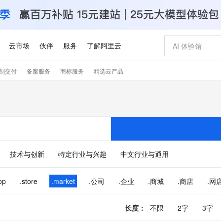
云市场
伙伴
服务
了解阿里云
制交付
备案服务
商标服务
精选云产品
AI 特惠
数据与 API
成为产品伙伴
企业增值服务
最佳实践
价格计算器
AI 场景体
基础软件
产品伙伴合
阿里云认证
市场活动
配置报价
大模型
自助选配和估算价格
新方式
睿译宝，AI翻译排版一步到位
智启 AI 普惠权益
产品生态集成认证中心
企业支持计划
云上春晚
域名与网站
千问官方 MaaS 平台，为开发者和 Agent 而生，新用户赠送 1 亿 + tokens 额度
Qwen Aud
AI Coding
阿里云Maa
2026 阿里云
云服务器 E
为企业打
数据集
Windows
大模型认证
模型
NEW
NEW
交付可用成果
值低价云产品抢先购
上传文档即自动完成翻译和格式还原
至高享 1亿+免费 tokens，加速 Al 应用落地
提供智能易用的域名与建站服务
智能编程，一键
安全可靠、
产品生态伙伴
专家技术服务
云上奥运之旅
弹性计算合作
阿里云中企出
手机三要素
宝塔 Linux
全部认证
价格优势
有专属领域专家
GLM-5.2：长任务时代开源旗舰模型
阿里云 OPC 创新助力计划
千问大模型
即刻拥有 DeepS
AI 电商营销
对象存储 O
大模型
产品生态伙伴工作台
企业增值服务台
云栖战略参考
云存储合作计
云栖大会
身份实名认证
CentOS
训练营
推动算力普惠，释放技术红利
最高返9万
多领域专家智能体,一键组建 AI 虚拟交付团队
快速构建应用程序和网站，即刻迈出上云第一步
至高百万元 Token 补贴，加速一人公司成长
多元化、高性能、安全可靠的大模型服务
真正可用的 1M 上下文,一次完成代码全链路开发
轻松解锁专属 Dee
从图文生成到
技术与创新
特定行业与兴趣
中文行业与通用
云上的中国
数据库合作计
活动全景
短信
Docker
图片和
站式影视创作平台
Hermes Agent，打造自进化智能体
Token Plan 模型订阅计划
数字证书管理服务（原SSL证书）
5 分钟轻松部署
AI 广告创作
无影云电脑
企业成长
NEW
信息公告
看见新力量
云网络合作计
OCR 文字识别
JAVA
证享300元代金券
可视化编排打通从文字构思到成片全链路闭环
全托管，含MySQL、PostgreSQL、SQL Server、MariaDB多引擎
自主进化，持久记忆，越用越聪明
Qwen3.8-Max 首发尝鲜，限时加量 10 倍，夜间低至2折
实现全站HTTPS，呈现可信的WEB访问
图文、视频一
随时随地安
op
.store
.market
.公司
.企业
.商城
.商店
.网
Kimi-K3
HappyHors
NEW
魔搭 Mode
loud
服务实践
官网公告
Kimi 最新旗舰模型，长程编程与推理利器
让文字生成流
金融模力时刻
Salesforce O
版
发票查验
全能环境
Claude Code + GStack 打造工程团队
千问办公，限时限量积分加倍
Qoder
低代码高效构
AI 建站
短信服务
型
NEW
作计划
计划
创新中心
魔搭 ModelSc
长度
：
不限
2字
3字
健康状态
理服务
让AI从“聊天伙伴”进化为能干活的“数字员工”
安装技能 GStack，拥有专属 AI 工程团队
你的AI工作搭子，覆盖日常办公高频场景
面向真实软件的智能体编程平台
0 代码专业建
客户案例
天气预报查询
操作系统
Deepseek-v4-pro
HappyHors
态合作计划