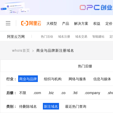
大模型
产品
解决方案
权益
定价
阿里云万网
热门活动
域名注册
域名交易
智能建站
定
大模型
产品
解决方案
权益
定价
云市场
伙伴
服务
了解阿里云
精选产品
精选解决方案
普惠上云
产品定价
精选商城
成为销售伙伴
售前咨询
为什么选择阿里云
千问AI平台
whois首页
>
商业与品牌新注册域名
了解云产品的定价详情
大模型服务平台百炼
千问办公，解锁你的工作
普惠上云 官方力荐
分销伙伴
在线服务
网站建设
什么是云计算
大
大模型服务与应用平台
企业级Agent产品，直接
云服务器38元/年起，超
咨询伙伴
多端小程序
技术领先
热门后缀
云上成本管理
售后服务
轻量应用服务器
Agency Agents：拥
官方推荐返现计划
大模型
精选产品
精选解决方案
Salesforce 国际版订阅
稳定可靠
管理和优化成本
推荐新用户得奖励，单订单
销售伙伴合作计划
行业
：
商业与品牌
组织与机构
网络与服务
自助服务
信息与媒体
友盟天域
安全合规
人工智能与机器学习
AI
文本生成
云数据库 RDS
HappyHorse 打造一
云工开物
无影生态合作计划
在线服务
观测云
分析师报告
高校专属算力普惠，学生认
计算
互联网应用开发
后缀
：
不限
.com
.biz
.co
.ltd
.company
.sh
Qwen3.8-Max
HOT
Salesforce On Alibaba C
工单服务
智能体时代全能旗舰模型
Tuya 物联网平台阿里云
研究报告与白皮书
人工智能平台 PAI
快速拥有专属 OpenClaw
大模
Consulting Partner 合
大数据
容器
免费试用
短信专区
类别
：
待删除域名
新注域名
最近热门查询
一站式AI开发、训练和推
蓝凌 OA
Qwen3.7-Plus
AI 大模型销售与服务生
现代化应用