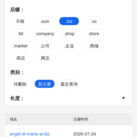
后缀
：
不限
.com
.biz
.co
.ltd
.company
.shop
.store
.market
.公司
.企业
.商城
.商店
.网店
类别
：
待删除
新注册
最近查询
长度
：
不限
2字
3字
4字
域名
注册时间
5字
6字
7字
8字
angel-di-maria-ar.biz
2026-07-24
9字
10字