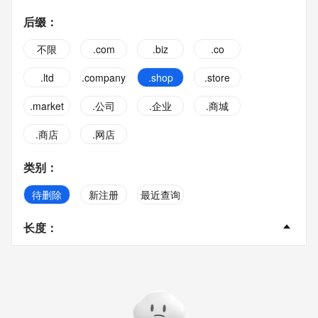
后缀
：
不限
.com
.biz
.co
.ltd
.company
.shop
.store
.market
.公司
.企业
.商城
.商店
.网店
类别
：
待删除
新注册
最近查询
长度
：
不限
2字
3字
4字
5字
6字
7字
8字
9字
10字