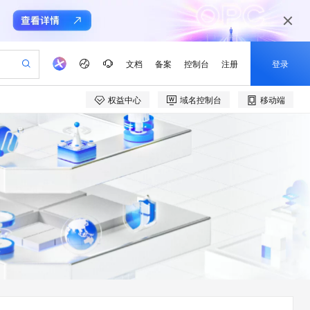
文档
备案
控制台
注册
登录
权益中心
域名控制台
移动端
验
作计划
器
AI 活动
专业服务
服务伙伴合作计划
开发者社区
加入我们
产品动态
服务平台百炼
阿里云 OPC 创新助力计划
一站式生成采购清单，支持单品或批量购买
可编辑精美 PPT 文稿
S产品伙伴计划（繁花）
峰会
CS
造的大模型服务与应用开发平台
Agency Agents：拥有专属领域专家
AI 生产力先锋
Al MaaS 服务伙伴赋能合作
域名
博文
Careers
PolarDB Agentic Database
至高可申请百万元
 轻松生成专业的 PPT
开启高性价比 AI 编程新体验
弹性可伸缩的云计算服务
先锋实践拓展 AI 生产力的边界
发布
多领域专家智能体,一键组建 AI 虚拟交付团队
Token 补贴，五大权
计划
海大会
伙伴信用分合作计划
商标
问答
社会招聘
益加速 OPC 成功
帕鲁游戏服务器
SS
HappyHorse 打造一站式影视创作平台
飞天发布时刻
HOT
秒悟 Meoo CLI 支持一键部
划
备案
电子书
校园招聘
联机服务器，轻松开启游戏
视频创作，一键激活电商全链路生产力
稳定、安全、高性价比、高性能的云存储服务
所见，即是所愿
署项目至阿里云账号
可视化编排打通从文字构思到成片全链路闭环
更多支持
划
公司注册
镜像站
视频生成
语音识别与合成
 智能体与工作流应用
漫剧工坊：一站式动画创作平台
AI 实训营
Flink OSS 支持
合作伙伴培训与认证
划
上云迁移
站生成，高效打造优质广告素材
全接入的云上超级电脑
通过阿里云百炼高效搭建AI应用,助力高效开发
快速生产连贯的高质量长漫剧
从基础到进阶，Agent 创客手把手教你
AssumeRole 角色自定义
e-1.1-T2V
Qwen3-TTS-Flash
lScope
我要反馈
查询合作伙伴
畅细腻的高质量视频
离线语音合成大模型，多语言方言自适应，低延迟高稳定
n Alibaba Cloud ISV 合作
代维服务
建企业门户网站
10 分钟搭建微信、支付宝小程序
百炼 Qwen3.7-Flash 系列模
创新加速
ope
登录合作伙伴管理后台
我要建议
站，无忧落地极速上线
以可视化方式快速构建移动和 PC 门户网站
国内短信简单易用，安全可靠，秒级触达，全球覆盖200+国家和地区。
高效部署网站，快速应用到小程序
型发布
e-1.1-I2V
Cosyvoice-V3-Flash