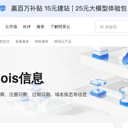
云市场
伙伴
服务
了解阿里云
制交付
备案服务
商标服务
精选云产品
AI 特惠
数据与 API
成为产品伙伴
企业增值服务
最佳实践
价格计算器
AI 场景体
基础软件
产品伙伴合
阿里云认证
市场活动
配置报价
大模型
自助选配和估算价格
步到位
智启 AI 普惠权益
产品生态集成认证中心
企业支持计划
云上春晚
域名与网站
Qwen Audio：打造专属 AI 语音助手
千问官方 MaaS 平台，为开发者和 Agent 而生，新用户赠送 1 亿 + tokens 额度
一句话生成原生
AI Coding
阿里云Maa
2026 阿里云
云服务器 E
为企业打
数据集
Windows
大模型认证
模型
NEW
NEW
格式还原
值低价云产品抢先购
至高享 1亿+免费 tokens，加速 Al 应用落地
提供智能易用的域名与建站服务
Qwen-Audio-3.0-Realtime 端到端实时语音角色扮演
输入一句话想法,
智能编程，一键
安全可靠、
hois信息
产品生态伙伴
专家技术服务
云上奥运之旅
弹性计算合作
阿里云中企出
手机三要素
宝塔 Linux
全部认证
价格优势
开源旗舰模型
即刻拥有 DeepSeek-V4-Pro
阿里云 OPC 创新助力计划
千问大模型
一键部署幻兽
AI 电商营销
对象存储 O
大模型
产品生态伙伴工作台
企业增值服务台
云栖战略参考
云存储合作计
云栖大会
身份实名认证
CentOS
训练营
推动算力普惠，释放技术红利
最高返9万
真正可用的 1M 上下文,一次完成代码全链路开发
快速构建应用程序和网站，即刻迈出上云第一步
轻松解锁专属 DeepSeek-V4-Pro
至高百万元 Token 补贴，加速一人公司成长
多元化、高性能、安全可靠的大模型服务
一键购买专属
从图文生成到
云上的中国
数据库合作计
活动全景
短信
Docker
图片和
商、注册日期、过期日期、域名状态等信息
自进化智能体
5 分钟轻松部署专属 QwenPaw
Token Plan 模型订阅计划
数字证书管理服务（原SSL证书）
高效搭建 AI
AI 广告创作
无影云电脑
企业成长
NEW
HOT
信息公告
看见新力量
云网络合作计
OCR 文字识别
JAVA
越聪明
证享300元代金券
全托管，含MySQL、PostgreSQL、SQL Server、MariaDB多引擎
Qwen3.8-Max 首发尝鲜，限时加量 10 倍，夜间低至2折
实现全站 HTTPS，呈现可信的 Web 访问
从聊天伙伴进化为能主动干活的本地数字员工
图文、视频一
随时随地安
Kimi-K3
HappyHors
NEW
魔搭 Mode
loud
服务实践
官网公告
Kimi 最新旗舰模型，长程编程与推理利器
让文字生成流
金融模力时刻
Salesforce O
版
发票查验
全能环境
Claude Code + GStack 打造工程团队
千问办公，限时限量积分加倍
Qoder
低代码高效构
AI 建站
短信服务
型
NEW
作计划
计划
创新中心
魔搭 ModelSc
健康状态
理服务
让AI从“聊天伙伴”进化为能干活的“数字员工”
安装技能 GStack，拥有专属 AI 工程团队
你的AI工作搭子，覆盖日常办公高频场景
面向真实软件的智能体编程平台
0 代码专业建
客户案例
天气预报查询
操作系统
Deepseek-v4-pro
HappyHors
态合作计划