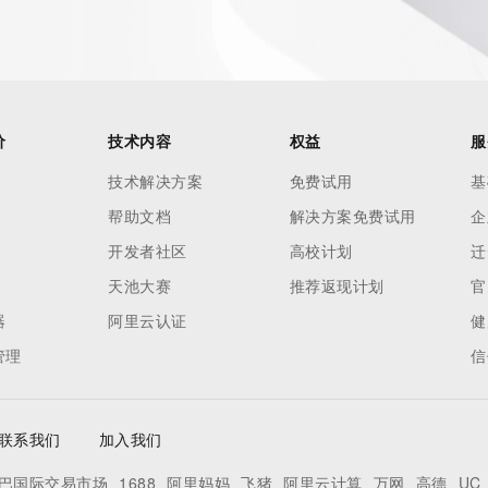
价
技术内容
权益
服
技术解决方案
免费试用
基
帮助文档
解决方案免费试用
企
开发者社区
高校计划
迁
天池大赛
推荐返现计划
官
ecord  identified in this output for information on how to 
器
阿里云认证
健
 domain name.
管理
信
联系我们
加入我们
巴国际交易市场
1688
阿里妈妈
飞猪
阿里云计算
万网
高德
UC