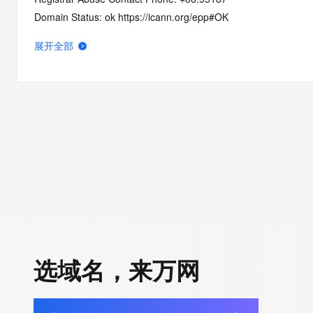
Domain Status: ok https://icann.org/epp#OK
Registry Registrant ID: REDACTED FOR PRIVACY
展开全部
Registrant Name: REDACTED FOR PRIVACY
Registrant Organization: REDACTED FOR PRIVACY
Registrant Street:  REDACTED FOR PRIVACY
Registrant City: REDACTED FOR PRIVACY
Registrant State/Province: he bei
Registrant Postal Code: REDACTED FOR PRIVACY
Registrant Country: CN
Registrant Phone: REDACTED FOR PRIVACY
Registrant Phone Ext: REDACTED FOR PRIVACY
Registrant Fax: REDACTED FOR PRIVACY
Registrant Fax Ext: REDACTED FOR PRIVACY
Registrant Email: Please query the RDDS service of the Registrar
选域名，来万网
how to contact the Registrant, Admin, or Tech contact of the 
Registry Admin ID: REDACTED FOR PRIVACY
Admin Name: REDACTED FOR PRIVACY