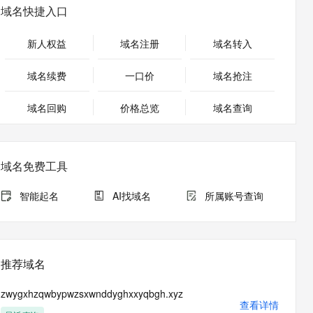
安全
畅自然，细节丰富
高表现力语音合成大模型，语音克隆听感自然
我要投诉
PolarDB
域名快捷入口
上云场景组合购
伴
Qoder CN V1.7.0 发布
漫剧创作，剧本、分镜、视频高效生成
100%兼容MySQL、PostgreSQL，兼容Oracle，支持集中和分布式
覆盖90%+业务场景，专享组合折扣价
2V
VPN
Fun-ASR
新人权益
域名注册
域名转入
文戏情感细腻自然，动作戏激烈拳拳到肉，实现更强表演能力
支持中英文自由切换，具备更强的噪声鲁棒性
ernetes 版 ACK
云聚AI 严选权益
云安全中心 AI BAS 智能自动
SSL 证书
，一键激活高效办公新体验
理容器应用的 K8s 服务
精选AI产品，从模型到应用全链提效
化模拟渗透攻击产品发布
域名续费
一口价
域名抢注
堡垒机
AI 用量加速计划
DataWorks ChatBI 会话支持
应用
域名回购
价格总览
防火墙
域名查询
、识别商机，让客服更高效、服务更出色。
新老同享，达量后返
上传临时文件分析
千问办公
主机安全
NEW
的智能体编程平台
一站式AI生产力平台
域名免费工具
AI 应用及服务市场
伶鹊
企业级人与Agent协作平台，接入和调度多个数字员工
智能客服平台，对话机器人、对话分析、智能外呼
智能起名
AI找域名
所属账号查询
AI 应用
大模型服务平台百炼 - 全妙
大模型
应用创作平台
多模态内容创作工具，已接入 DeepSeek
自然语言处理
推荐域名
数据标注
zwygxhzqwbypwzsxwnddyghxxyqbgh.xyz
机器学习
查看详情