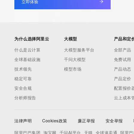
立即体验
Admin Organization: REDACTED FOR PRIVACY
Admin Street:  REDACTED FOR PRIVACY
Admin City: REDACTED FOR PRIVACY
Admin State/Province: REDACTED FOR PRIVACY
Admin Postal Code: REDACTED FOR PRIVACY
为什么选择阿里云
大模型
产品和定
Admin Country: REDACTED FOR PRIVACY
什么是云计算
大模型服务平台
全部产品
Admin Phone: REDACTED FOR PRIVACY
全球基础设施
千问大模型
免费试用
Admin Phone Ext: REDACTED FOR PRIVACY
Admin Fax: REDACTED FOR PRIVACY
技术领先
模型市场
产品动态
Admin Fax Ext: REDACTED FOR PRIVACY
稳定可靠
产品定价
Admin Email: Please query the RDDS service of the Registrar of R
安全合规
配置报价
contact the Registrant, Admin, or Tech contact of the queried
分析师报告
云上成本
Registry Tech ID: REDACTED FOR PRIVACY
Tech Name: REDACTED FOR PRIVACY
Tech Organization: REDACTED FOR PRIVACY
法律声明
Cookies政策
廉正举报
安全举报
Tech Street:  REDACTED FOR PRIVACY
Tech City: REDACTED FOR PRIVACY
阿里巴巴集团
淘宝网
千问AI平台
天猫
全球速卖通
阿里巴