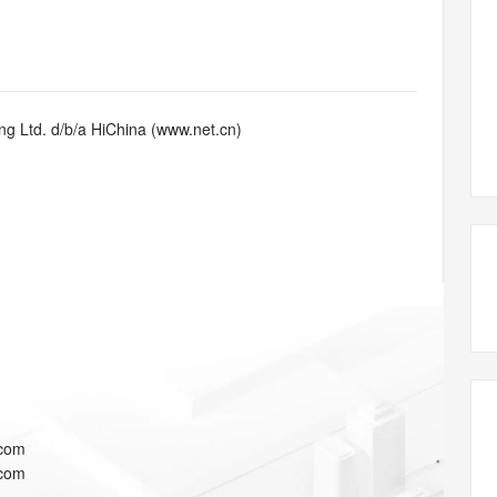
态智能体模型
旗舰 MoE 大模型，百万上下文与顶尖推理能力
图生视频，流
同享
万小智 AI 建站低至 15元/月
Qoder CN
AI 短剧/漫剧
云原生数据库 
快递物流查询
WordPress
成为服务伙
高校合作
点，立即开启云上创新
覆盖公网/内网、递归/权威、移动APP等全场景解析服务
送.CN域名，送备案服务码
基于千问大模型等，支持代码智能生成、研发智能问答
AI助力短剧
GLM-5.2
Wan2.7-T
Ubuntu
服务生态伙伴
视觉 Coding、空间感知、多模态思考等全面升级
1M上下文，专为长程任务能力而生
云工开物
企业应用
Works
Night Plan 支持 Qwen 3.8-Max
云原生大数据计算服务 MaxCompute
AI 办公
容器服务 Kub
NEW
Red Hat
30+ 款产品免费体验
Data Agent 驱动的一站式 Data+AI 开发治理平台
夜间 5 折，Qwen/Meoo/TokenPlan 客户专享
面向分析的企业级SaaS模式云数据仓库
AI智能应用
提供一站式管
科研合作
g Ltd. d/b/a HiChina (www.net.cn)
ERP
堂（旗舰版）
SUSE
智能客服
AI 应用构建
大模型原生
CRM
防护产品
2个月
自动承接线索
建站小程序
Qoder
大模型服务平台百炼-应用模版
OA 办公系统
HOT
NEW
面向真实软件
个人版上线、团队版降价；千问3.8-Max首发发尝鲜
丰富多元化的应用模版和解决方案
力提升
财税管理
模板建站
万有无界
大模型服务平台百炼-智能体
400电话
定制建站
的模型效果
灵活可视化地构建企业级 Agent
方案
广告营销
模板小程序
秒悟
人工智能平台 PAI
定制小程序
云端极速 AI 
新一代 AI 视频生成模型，深度适配广告营销等场景
AI Native 的算法工程平台，一站式完成建模、训练、推理服务部署
APP 开发
.com
建站系统
.com