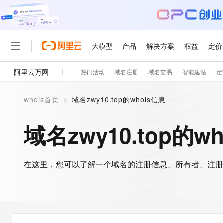
大模型
产品
解决方案
权益
定价
阿里云万网
热门活动
域名注册
域名交易
智能建站
定
大模型
产品
解决方案
权益
定价
云市场
伙伴
服务
了解阿里云
精选产品
精选解决方案
普惠上云
产品定价
精选商城
成为销售伙伴
售前咨询
为什么选择阿里云
千问AI平台
whois首页
>
域名zwy10.top的whois信息
了解云产品的定价详情
大模型服务平台百炼
睿译宝，AI翻译排版一
普惠上云 官方力荐
分销伙伴
在线服务
网站建设
什么是云计算
大
大模型服务与应用平台
上传文档即自动完成翻译和
云服务器38元/年起，超
域名zwy10.top的w
咨询伙伴
多端小程序
技术领先
云上成本管理
售后服务
轻量应用服务器
GLM-5.2：长任务时代
官方推荐返现计划
大模型
精选产品
精选解决方案
Salesforce 国际版订阅
稳定可靠
管理和优化成本
推荐新用户得奖励，单订单
销售伙伴合作计划
自助服务
友盟天域
安全合规
人工智能与机器学习
AI
文本生成
在这里，您可以了解一个域名的注册信息、所有者、注册
云数据库 RDS
Hermes Agent，打造
云工开物
无影生态合作计划
在线服务
观测云
分析师报告
自主进化，持久记忆，越用
高校专属算力普惠，学生认
计算
互联网应用开发
Qwen3.8-Max
HOT
Salesforce On Alibaba C
工单服务
智能体时代全能旗舰模型
Tuya 物联网平台阿里云
研究报告与白皮书
人工智能平台 PAI
快速拥有专属 OpenClaw
大模
Consulting Partner 合
大数据
容器
免费试用
短信专区
一站式AI开发、训练和推
蓝凌 OA
Qwen3.7-Plus
AI 大模型销售与服务生
现代化应用