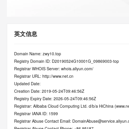
快速部署 Dify，高效搭建 
迁移与运维管理
10 分钟在聊天系统中增加
专有云
英文信息
Domain Name: zwy10.top
Registry Domain ID: D20190524G10001G_09869003-top
Registrar WHOIS Server: whois.aliyun.com/
Registrar URL: http://www.net.cn
Updated Date: 
Creation Date: 2019-05-24T09:46:56Z
Registry Expiry Date: 2026-05-24T09:46:56Z
Registrar: Alibaba Cloud Computing Ltd. d/b/a HiChina (www.ne
Registrar IANA ID: 1599
Registrar Abuse Contact Email: DomainAbuse@service.aliyun
Registrar Abuse Contact Phone: +86.95187