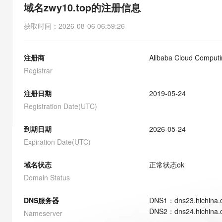
存储
天池大赛
能看、能想、能动手的多模
域名zwy10.top的注册信息
云解析DNS
解决方案免费试用 新老
电子合同
最高领取价值200元试用
安全
网络与CDN
AI 算法大赛
Qwen3-VL-Plus
获取时间
：
2026-08-06 06:59:26
畅捷通
大数据开发治理平台 Data
AI 产品 免费试用
网络
安全
云开发大赛
Tableau 订阅
1亿+ 大模型 tokens 和 
注册商
Alibaba Cloud Computin
可观测
入门学习赛
中间件
AI空中课堂在线直播课
云防火墙
140+云产品 免费试用
Registrar
大模型服务
上云与迁云
云原生的云上边界网络安全
产品新客免费试用，最长1
数据库
生态解决方案
注册日期
2019-05-24
千问AI平台-Token Plan
企业出海
大模型ACA认证体验
大数据计算
Registration Date(UTC)
助力企业全员 AI 认知与能
行业生态解决方案
政企业务
媒体服务
千问AI平台-模型体验
到期日期
2026-05-24
开发者生态解决方案
在线体验全尺寸、多种模态
Expiration Date(UTC)
企业服务与云通信
AI 开发和 AI 应用解决
Happy 系列大模型
域名与网站
域名状态
正常状态
ok
Domain Status
终端用户计算
DNS服务器
DNS
1
：
dns23.hichina
Serverless
大模型解决方案
DNS
2
：
dns24.hichina
Nameserver
开发工具