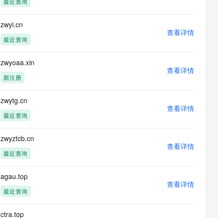
最近查询
息提取
与 AI 智能体进行实时音视频通话
从文本、图片、视频中提取结构化的属性信息
构建支持视频理解的 AI 音视频实时通话应用
zwyi.cn
查看详情
t.diy 一步搞定创意建站
构建大模型应用的安全防护体系
最近查询
通过自然语言交互简化开发流程,全栈开发支持
通过阿里云安全产品对 AI 应用进行安全防护
zwyoaa.xin
查看详情
新注册
zwytg.cn
查看详情
最近查询
zwyztcb.cn
查看详情
最近查询
agau.top
查看详情
最近查询
ctra.top