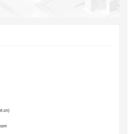
AI 应用
10分钟微调：让0.6B模型媲美235B模
多模态数据信
型
依托云原生高可用架构,实现Dify私有化部署
用1%尺寸在特定领域达到大模型90%以上效果
一个 AI 助手
超强辅助，Bol
即刻拥有 DeepSeek-R1 满血版
在企业官网、通讯软件中为客户提供 AI 客服
多种方案随心选，轻松解锁专属 DeepSeek
t.cn)
.com