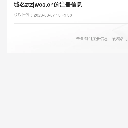
存储
天池大赛
能看、能想、能动手的多模
域名ztzjwcs.cn的注册信息
云解析DNS
解决方案免费试用 新老
电子合同
最高领取价值200元试用
安全
网络与CDN
AI 算法大赛
Qwen3-VL-Plus
获取时间
：
2026-08-07 13:49:38
畅捷通
大数据开发治理平台 Data
AI 产品 免费试用
网络
安全
云开发大赛
Tableau 订阅
1亿+ 大模型 tokens 和 
可观测
入门学习赛
中间件
AI空中课堂在线直播课
未查询到注册信息，该域名可
云防火墙
140+云产品 免费试用
大模型服务
上云与迁云
云原生的云上边界网络安全
产品新客免费试用，最长1
数据库
生态解决方案
千问AI平台-Token Plan
企业出海
大模型ACA认证体验
大数据计算
助力企业全员 AI 认知与能
行业生态解决方案
政企业务
媒体服务
千问AI平台-模型体验
开发者生态解决方案
在线体验全尺寸、多种模态
企业服务与云通信
AI 开发和 AI 应用解决
Happy 系列大模型
域名与网站
终端用户计算
Serverless
大模型解决方案
开发工具