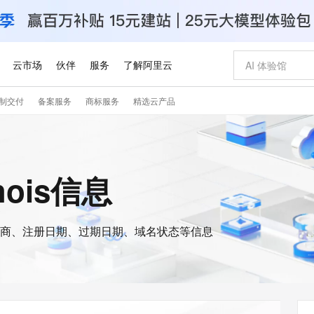
云市场
伙伴
服务
了解阿里云
制交付
备案服务
商标服务
精选云产品
AI 特惠
数据与 API
成为产品伙伴
企业增值服务
最佳实践
价格计算器
AI 场景体
基础软件
产品伙伴合
阿里云认证
市场活动
配置报价
大模型
自助选配和估算价格
新方式
睿译宝，AI翻译排版一步到位
智启 AI 普惠权益
产品生态集成认证中心
企业支持计划
云上春晚
域名与网站
千问官方 MaaS 平台，为开发者和 Agent 而生，新用户赠送 1 亿 + tokens 额度
Qwen Aud
AI Coding
阿里云Maa
2026 阿里云
云服务器 E
为企业打
数据集
Windows
大模型认证
模型
NEW
NEW
交付可用成果
值低价云产品抢先购
上传文档即自动完成翻译和格式还原
至高享 1亿+免费 tokens，加速 Al 应用落地
提供智能易用的域名与建站服务
智能编程，一键
安全可靠、
hois信息
产品生态伙伴
专家技术服务
云上奥运之旅
弹性计算合作
阿里云中企出
手机三要素
宝塔 Linux
全部认证
价格优势
有专属领域专家
GLM-5.2：长任务时代开源旗舰模型
阿里云 OPC 创新助力计划
千问大模型
即刻拥有 DeepS
AI 电商营销
对象存储 O
大模型
产品生态伙伴工作台
企业增值服务台
云栖战略参考
云存储合作计
云栖大会
身份实名认证
CentOS
训练营
推动算力普惠，释放技术红利
最高返9万
多领域专家智能体,一键组建 AI 虚拟交付团队
快速构建应用程序和网站，即刻迈出上云第一步
至高百万元 Token 补贴，加速一人公司成长
多元化、高性能、安全可靠的大模型服务
真正可用的 1M 上下文,一次完成代码全链路开发
轻松解锁专属 Dee
从图文生成到
云上的中国
数据库合作计
活动全景
短信
Docker
图片和
商、注册日期、过期日期、域名状态等信息
站式影视创作平台
Hermes Agent，打造自进化智能体
Token Plan 模型订阅计划
数字证书管理服务（原SSL证书）
5 分钟轻松部署
AI 广告创作
无影云电脑
企业成长
NEW
信息公告
看见新力量
云网络合作计
OCR 文字识别
JAVA
证享300元代金券
可视化编排打通从文字构思到成片全链路闭环
全托管，含MySQL、PostgreSQL、SQL Server、MariaDB多引擎
自主进化，持久记忆，越用越聪明
Qwen3.8-Max 首发尝鲜，限时加量 10 倍，夜间低至2折
实现全站HTTPS，呈现可信的WEB访问
图文、视频一
随时随地安
Kimi-K3
HappyHors
NEW
魔搭 Mode
loud
服务实践
官网公告
Kimi 最新旗舰模型，长程编程与推理利器
让文字生成流
金融模力时刻
Salesforce O
版
发票查验
全能环境
Claude Code + GStack 打造工程团队
千问办公，限时限量积分加倍
Qoder
低代码高效构
AI 建站
短信服务
型
NEW
作计划
计划
创新中心
魔搭 ModelSc
健康状态
理服务
让AI从“聊天伙伴”进化为能干活的“数字员工”
安装技能 GStack，拥有专属 AI 工程团队
你的AI工作搭子，覆盖日常办公高频场景
面向真实软件的智能体编程平台
0 代码专业建
客户案例
天气预报查询
操作系统
Deepseek-v4-pro
HappyHors
态合作计划