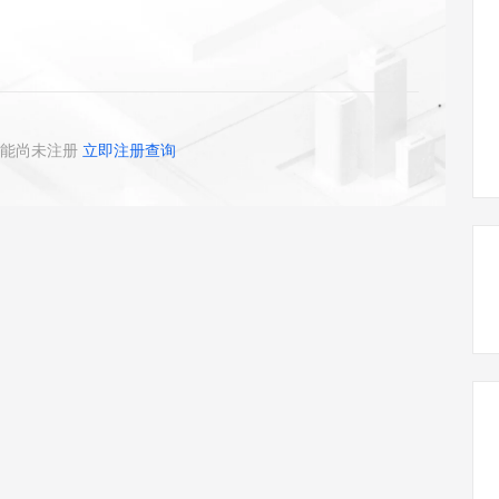
态智能体模型
旗舰 MoE 大模型，百万上下文与顶尖推理能力
图生视频，流
同享
万小智 AI 建站低至 15元/月
Qoder CN
AI 短剧/漫剧
云原生数据库 
快递物流查询
WordPress
成为服务伙
高校合作
点，立即开启云上创新
覆盖公网/内网、递归/权威、移动APP等全场景解析服务
送.CN域名，送备案服务码
基于千问大模型等，支持代码智能生成、研发智能问答
AI助力短剧
GLM-5.2
Wan2.7-T
Ubuntu
服务生态伙伴
视觉 Coding、空间感知、多模态思考等全面升级
1M上下文，专为长程任务能力而生
云工开物
企业应用
Works
Night Plan 支持 Qwen 3.8-Max
云原生大数据计算服务 MaxCompute
AI 办公
容器服务 Kub
NEW
Red Hat
30+ 款产品免费体验
Data Agent 驱动的一站式 Data+AI 开发治理平台
夜间 5 折，Qwen/Meoo/TokenPlan 客户专享
面向分析的企业级SaaS模式云数据仓库
AI智能应用
提供一站式管
科研合作
ERP
堂（旗舰版）
SUSE
能尚未注册
立即注册查询
智能客服
AI 应用构建
大模型原生
CRM
防护产品
2个月
自动承接线索
建站小程序
Qoder
大模型服务平台百炼-应用模版
OA 办公系统
HOT
NEW
面向真实软件
个人版上线、团队版降价；千问3.8-Max首发发尝鲜
丰富多元化的应用模版和解决方案
力提升
财税管理
模板建站
万有无界
大模型服务平台百炼-智能体
400电话
定制建站
的模型效果
灵活可视化地构建企业级 Agent
方案
广告营销
模板小程序
秒悟
人工智能平台 PAI
定制小程序
云端极速 AI 
新一代 AI 视频生成模型，深度适配广告营销等场景
AI Native 的算法工程平台，一站式完成建模、训练、推理服务部署
APP 开发
建站系统