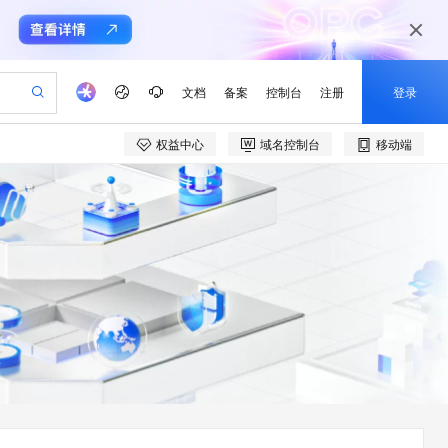
文档
备案
控制台
注册
登录
权益中心
域名控制台
移动端
验
作计划
器
AI 活动
专业服务
服务伙伴合作计划
开发者社区
加入我们
产品动态
服务平台百炼
阿里云 OPC 创新助力计划
一站式生成采购清单，支持单品或批量购买
io：打造专属 AI 语音助手
S产品伙伴计划（繁花）
峰会
CS
造的大模型服务与应用开发平台
一句话生成原生可编辑精美 PPT 文稿
AI 生产力先锋
Al MaaS 服务伙伴赋能合作
域名
博文
Careers
至高可申请百万元
Qwen3.8-Max 模型上线
开启高性价比 AI 编程新体验
弹性可伸缩的云计算服务
Qwen-Audio-3.0-Realtime 端到端实时语音角色扮演
输入一句话想法, 轻松生成专业的 PPT
先锋实践拓展 AI 生产力的边界
Token 补贴，五大权
计划
海大会
伙伴信用分合作计划
商标
问答
社会招聘
益加速 OPC 成功
eek-V4-Pro
SS
一键部署幻兽帕鲁游戏服务器
飞天发布时刻
HOT
Open Search 向量检索版支
划
备案
电子书
校园招聘
pSeek-V4-Pro
视频创作，一键激活电商全链路生产力
稳定、安全、高性价比、高性能的云存储服务
一键购买专属联机服务器，轻松开启游戏
所见，即是所愿
持视频检索 Pipeline 功能
更多支持
划
公司注册
镜像站
视频生成
语音识别与合成
专属 QwenPaw
漫剧工坊：一站式动画创作平台
AI 实训营
HOT
应用身份服务 (IDaaS)
合作伙伴培训与认证
划
上云迁移
站生成，高效打造优质广告素材
全接入的云上超级电脑
从聊天伙伴进化为能主动干活的本地数字员工
快速生产连贯的高质量长漫剧
从基础到进阶，Agent 创客手把手教你
OpenClaw 管理能力上线
e-1.1-T2V
Qwen3-TTS-Flash
lScope
我要反馈
查询合作伙伴
畅细腻的高质量视频
离线语音合成大模型，多语言方言自适应，低延迟高稳定
n Alibaba Cloud ISV 合作
代维服务
建企业门户网站
10 分钟搭建微信、支付宝小程序
MaxCompute MaxFrame 提
创新加速
ope
登录合作伙伴管理后台
我要建议
站，无忧落地极速上线
以可视化方式快速构建移动和 PC 门户网站
国内短信简单易用，安全可靠，秒级触达，全球覆盖200+国家和地区。
高效部署网站，快速应用到小程序
供自动弹性内存功能
e-1.1-I2V
Cosyvoice-V3-Flash