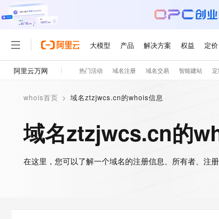
大模型
产品
解决方案
权益
定价
阿里云万网
热门活动
域名注册
域名交易
智能建站
定
大模型
产品
解决方案
权益
定价
云市场
伙伴
服务
了解阿里云
精选产品
精选解决方案
普惠上云
产品定价
精选商城
成为销售伙伴
售前咨询
为什么选择阿里云
千问AI平台
whois首页
>
域名ztzjwcs.cn的whois信息
了解云产品的定价详情
大模型服务平台百炼
千问办公，解锁你的工作
普惠上云 官方力荐
分销伙伴
在线服务
网站建设
什么是云计算
大
大模型服务与应用平台
企业级Agent产品，直接
云服务器38元/年起，超
域名ztzjwcs.cn的w
咨询伙伴
多端小程序
技术领先
云上成本管理
售后服务
轻量应用服务器
Agency Agents：拥
官方推荐返现计划
大模型
精选产品
精选解决方案
Salesforce 国际版订阅
稳定可靠
管理和优化成本
推荐新用户得奖励，单订单
销售伙伴合作计划
自助服务
友盟天域
安全合规
人工智能与机器学习
AI
文本生成
在这里，您可以了解一个域名的注册信息、所有者、注册
云数据库 RDS
HappyHorse 打造一
云工开物
无影生态合作计划
在线服务
观测云
分析师报告
高校专属算力普惠，学生认
计算
互联网应用开发
Qwen3.8-Max
HOT
Salesforce On Alibaba C
工单服务
智能体时代全能旗舰模型
Tuya 物联网平台阿里云
研究报告与白皮书
人工智能平台 PAI
快速拥有专属 OpenClaw
大模
Consulting Partner 合
大数据
容器
免费试用
短信专区
一站式AI开发、训练和推
蓝凌 OA
Qwen3.7-Plus
AI 大模型销售与服务生
现代化应用