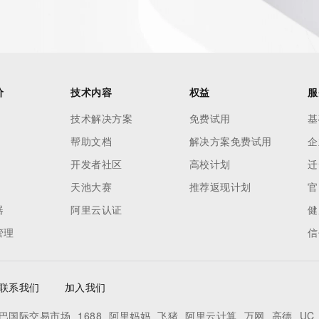
价
技术内容
权益
服
技术解决方案
免费试用
基
帮助文档
解决方案免费试用
企
开发者社区
高校计划
迁
天池大赛
推荐返现计划
官
器
阿里云认证
健
管理
信
联系我们
加入我们
巴国际交易市场
1688
阿里妈妈
飞猪
阿里云计算
万网
高德
UC