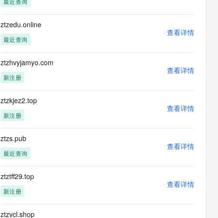
最近查询
息提取
与 AI 智能体进行实时音视频通话
从文本、图片、视频中提取结构化的属性信息
构建支持视频理解的 AI 音视频实时通话应用
ztzedu.online
查看详情
t.diy 一步搞定创意建站
构建大模型应用的安全防护体系
最近查询
通过自然语言交互简化开发流程,全栈开发支持
通过阿里云安全产品对 AI 应用进行安全防护
ztzhvyjamyo.com
查看详情
新注册
ztzkjez2.top
查看详情
新注册
ztzs.pub
查看详情
最近查询
ztztff29.top
查看详情
新注册
ztzvcl.shop