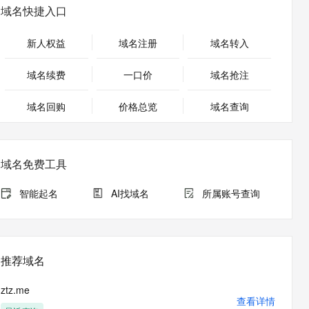
安全
畅自然，细节丰富
高表现力语音合成大模型，语音克隆听感自然
我要投诉
PolarDB
域名快捷入口
上云场景组合购
Milvus 弹性伸缩功能新增节
伴
漫剧创作，剧本、分镜、视频高效生成
100%兼容MySQL、PostgreSQL，兼容Oracle，支持集中和分布式
覆盖90%+业务场景，专享组合折扣价
点支持范围
2V
VPN
Fun-ASR
新人权益
域名注册
域名转入
文戏情感细腻自然，动作戏激烈拳拳到肉，实现更强表演能力
支持中英文自由切换，具备更强的噪声鲁棒性
ernetes 版 ACK
云聚AI 严选权益
AI 原生数据库服务发布
SSL 证书
，一键激活高效办公新体验
理容器应用的 K8s 服务
精选AI产品，从模型到应用全链提效
Agent 数据网关
域名续费
一口价
域名抢注
堡垒机
AI 用量加速计划
云原生数据库 PolarDB
应用
域名回购
价格总览
防火墙
域名查询
、识别商机，让客服更高效、服务更出色。
新老同享，达量后返
Agentic Database 发布
千问办公
主机安全
NEW
的智能体编程平台
一站式AI生产力平台
域名免费工具
AI 应用及服务市场
伶鹊
企业级人与Agent协作平台，接入和调度多个数字员工
智能客服平台，对话机器人、对话分析、智能外呼
智能起名
AI找域名
所属账号查询
AI 应用
大模型服务平台百炼 - 全妙
大模型
应用创作平台
多模态内容创作工具，已接入 DeepSeek
自然语言处理
推荐域名
数据标注
ztz.me
机器学习
查看详情