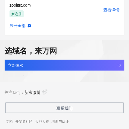
zoolitix.com
查看详情
新注册
展开全部
zoom720.com
查看详情
最近查询
选域名，来万网
zoomai.lol
查看详情
新注册
立即体验
zoomvv.com
查看详情
最近查询
关注我们：
新浪微博
zoooeching.cn
联系我们
查看详情
最近查询
文档
|
开发者社区
|
天池大赛
|
培训与认证