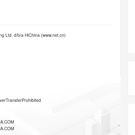
态智能体模型
旗舰 MoE 大模型，百万上下文与顶尖推理能力
图生视频，流
同享
万小智 AI 建站低至 15元/月
Qoder CN
AI 短剧/漫剧
云原生数据库 
快递物流查询
WordPress
成为服务伙
高校合作
点，立即开启云上创新
覆盖公网/内网、递归/权威、移动APP等全场景解析服务
送.CN域名，送备案服务码
基于千问大模型等，支持代码智能生成、研发智能问答
AI助力短剧
GLM-5.2
Wan2.7-T
Ubuntu
服务生态伙伴
视觉 Coding、空间感知、多模态思考等全面升级
1M上下文，专为长程任务能力而生
云工开物
企业应用
Works
Night Plan 支持 Qwen 3.8-Max
云原生大数据计算服务 MaxCompute
AI 办公
容器服务 Kub
NEW
Red Hat
30+ 款产品免费体验
Data Agent 驱动的一站式 Data+AI 开发治理平台
夜间 5 折，Qwen/Meoo/TokenPlan 客户专享
面向分析的企业级SaaS模式云数据仓库
AI智能应用
提供一站式管
科研合作
g Ltd. d/b/a HiChina (www.net.cn)
ERP
堂（旗舰版）
SUSE
智能客服
AI 应用构建
大模型原生
CRM
防护产品
2个月
自动承接线索
建站小程序
Qoder
大模型服务平台百炼-应用模版
OA 办公系统
HOT
NEW
面向真实软件
个人版上线、团队版降价；千问3.8-Max首发发尝鲜
丰富多元化的应用模版和解决方案
力提升
财税管理
模板建站
万有无界
大模型服务平台百炼-智能体
400电话
定制建站
的模型效果
灵活可视化地构建企业级 Agent
方案
广告营销
模板小程序
秒悟
人工智能平台 PAI
verTransferProhibited
定制小程序
云端极速 AI 
新一代 AI 视频生成模型，深度适配广告营销等场景
AI Native 的算法工程平台，一站式完成建模、训练、推理服务部署
APP 开发
NA.COM
建站系统
NA.COM