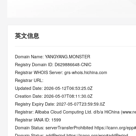
快速部署 Dify，高效搭建 
迁移与运维管理
10 分钟在聊天系统中增加
专有云
英文信息
Domain Name: YANGYANG.MONSTER
Registry Domain ID: D629886648-CNIC
Registrar WHOIS Server: grs-whois.hichina.com
Registrar URL:
Updated Date: 2026-05-12T06:53:25.0Z
Creation Date: 2026-05-07T08:11:30.0Z
Registry Expiry Date: 2027-05-07T23:59:59.0Z
Registrar: Alibaba Cloud Computing Ltd. d/b/a HiChina (www.ne
Registrar IANA ID: 1599
Domain Status: serverTransferProhibited https://icann.org/epp
Domain Status: addPeriod https://icann.org/epp#addPeriod