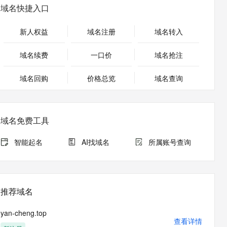
安全
畅自然，细节丰富
高表现力语音合成大模型，语音克隆听感自然
我要投诉
PolarDB
域名快捷入口
上云场景组合购
Milvus 弹性伸缩功能新增节
伴
漫剧创作，剧本、分镜、视频高效生成
100%兼容MySQL、PostgreSQL，兼容Oracle，支持集中和分布式
覆盖90%+业务场景，专享组合折扣价
点支持范围
2V
VPN
Fun-ASR
新人权益
域名注册
域名转入
文戏情感细腻自然，动作戏激烈拳拳到肉，实现更强表演能力
支持中英文自由切换，具备更强的噪声鲁棒性
ernetes 版 ACK
云聚AI 严选权益
AI 原生数据库服务发布
SSL 证书
，一键激活高效办公新体验
理容器应用的 K8s 服务
精选AI产品，从模型到应用全链提效
Agent 数据网关
域名续费
一口价
域名抢注
堡垒机
AI 用量加速计划
云原生数据库 PolarDB
应用
域名回购
价格总览
防火墙
域名查询
、识别商机，让客服更高效、服务更出色。
新老同享，达量后返
Agentic Database 发布
千问办公
主机安全
NEW
的智能体编程平台
一站式AI生产力平台
域名免费工具
AI 应用及服务市场
伶鹊
企业级人与Agent协作平台，接入和调度多个数字员工
智能客服平台，对话机器人、对话分析、智能外呼
智能起名
AI找域名
所属账号查询
AI 应用
大模型服务平台百炼 - 全妙
大模型
应用创作平台
多模态内容创作工具，已接入 DeepSeek
自然语言处理
推荐域名
数据标注
yan-cheng.top
机器学习
查看详情