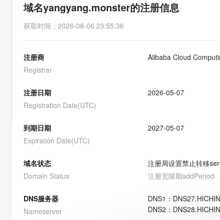
存储
天池大赛
能看、能想、能动手的多模
域名yangyang.monster的注册信息
云解析DNS
解决方案免费试用 新老
电子合同
最高领取价值200元试用
安全
网络与CDN
AI 算法大赛
Qwen3-VL-Plus
获取时间
：
2026-08-06 23:55:36
畅捷通
大数据开发治理平台 Data
AI 产品 免费试用
网络
安全
云开发大赛
Tableau 订阅
1亿+ 大模型 tokens 和 
注册商
Alibaba Cloud Computin
可观测
入门学习赛
中间件
AI空中课堂在线直播课
云防火墙
140+云产品 免费试用
Registrar
大模型服务
上云与迁云
云原生的云上边界网络安全
产品新客免费试用，最长1
数据库
生态解决方案
注册日期
2026-05-07
千问AI平台-Token Plan
企业出海
大模型ACA认证体验
大数据计算
Registration Date(UTC)
助力企业全员 AI 认知与能
行业生态解决方案
政企业务
媒体服务
千问AI平台-模型体验
到期日期
2027-05-07
开发者生态解决方案
在线体验全尺寸、多种模态
Expiration Date(UTC)
企业服务与云通信
AI 开发和 AI 应用解决
Happy 系列大模型
域名与网站
域名状态
注册局设置禁止转移
ser
Domain Status
注册宽限期
addPeriod
终端用户计算
DNS服务器
DNS
1
：
DNS27.HICHI
Serverless
大模型解决方案
DNS
2
：
DNS28.HICHI
Nameserver
开发工具