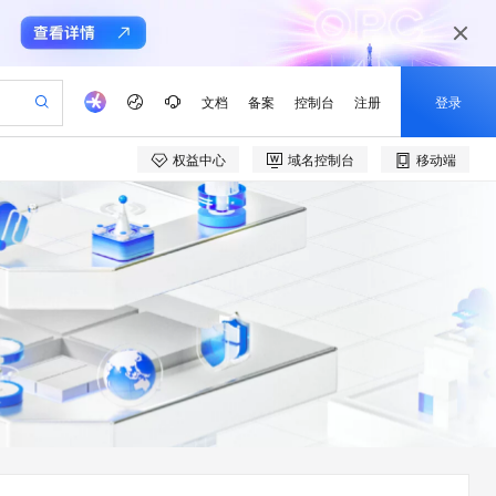
文档
备案
控制台
注册
登录
权益中心
域名控制台
移动端
验
作计划
器
AI 活动
专业服务
服务伙伴合作计划
开发者社区
加入我们
产品动态
服务平台百炼
阿里云 OPC 创新助力计划
一站式生成采购清单，支持单品或批量购买
可编辑精美 PPT 文稿
S产品伙伴计划（繁花）
峰会
CS
造的大模型服务与应用开发平台
Agency Agents：拥有专属领域专家
AI 生产力先锋
Al MaaS 服务伙伴赋能合作
域名
博文
Careers
至高可申请百万元
Qwen3.8-Max 模型上线
 轻松生成专业的 PPT
开启高性价比 AI 编程新体验
弹性可伸缩的云计算服务
先锋实践拓展 AI 生产力的边界
多领域专家智能体,一键组建 AI 虚拟交付团队
Token 补贴，五大权
计划
海大会
伙伴信用分合作计划
商标
问答
社会招聘
益加速 OPC 成功
帕鲁游戏服务器
SS
HappyHorse 打造一站式影视创作平台
飞天发布时刻
HOT
Open Search 向量检索版支
划
备案
电子书
校园招聘
联机服务器，轻松开启游戏
视频创作，一键激活电商全链路生产力
稳定、安全、高性价比、高性能的云存储服务
所见，即是所愿
持视频检索 Pipeline 功能
可视化编排打通从文字构思到成片全链路闭环
更多支持
划
公司注册
镜像站
视频生成
语音识别与合成
 智能体与工作流应用
漫剧工坊：一站式动画创作平台
AI 实训营
应用身份服务 (IDaaS)
合作伙伴培训与认证
划
上云迁移
站生成，高效打造优质广告素材
全接入的云上超级电脑
通过阿里云百炼高效搭建AI应用,助力高效开发
快速生产连贯的高质量长漫剧
从基础到进阶，Agent 创客手把手教你
OpenClaw 管理能力上线
e-1.1-T2V
Qwen3-TTS-Flash
lScope
我要反馈
查询合作伙伴
畅细腻的高质量视频
离线语音合成大模型，多语言方言自适应，低延迟高稳定
n Alibaba Cloud ISV 合作
代维服务
建企业门户网站
10 分钟搭建微信、支付宝小程序
MaxCompute MaxFrame 提
创新加速
ope
登录合作伙伴管理后台
我要建议
站，无忧落地极速上线
以可视化方式快速构建移动和 PC 门户网站
国内短信简单易用，安全可靠，秒级触达，全球覆盖200+国家和地区。
高效部署网站，快速应用到小程序
供自动弹性内存功能
e-1.1-I2V
Cosyvoice-V3-Flash