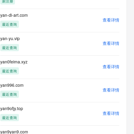
新注册
息提取
与 AI 智能体进行实时音视频通话
从文本、图片、视频中提取结构化的属性信息
构建支持视频理解的 AI 音视频实时通话应用
yan-di-art.com
查看详情
t.diy 一步搞定创意建站
构建大模型应用的安全防护体系
最近查询
通过自然语言交互简化开发流程,全栈开发支持
通过阿里云安全产品对 AI 应用进行安全防护
yan-yu.vip
查看详情
最近查询
yan0feima.xyz
查看详情
最近查询
yan996.com
查看详情
最近查询
yan9ofjy.top
查看详情
最近查询
yan9yan9.com