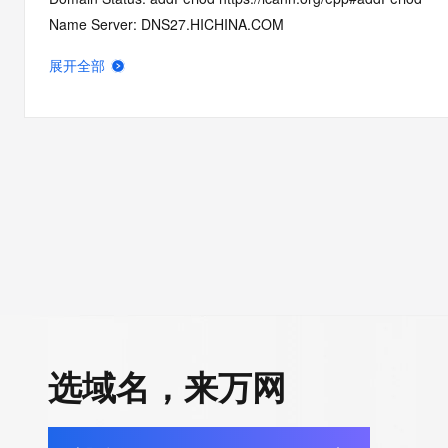
Name Server: DNS27.HICHINA.COM
Name Server: DNS28.HICHINA.COM
展开全部
DNSSEC: unsigned
Registrar Abuse Contact Email: domainabuse@service.aliyun.
Registrar Abuse Contact Phone: +86.95187
URL of the ICANN Whois Inaccuracy Complaint Form: https://ww
>>> Last update of WHOIS database: 2026-05-12T06:53:26.0
For more information on Whois status codes, please visit https:
>>> IMPORTANT INFORMATION ABOUT THE DEPLOYMENT OF 
https://www.centralnicregistry.com/support/information/rdap <<
The registration data available in this service is limited. Additio
选域名，来万网
data may be available at https://lookup.icann.org
The Whois and RDAP services are provided by CentralNic, and