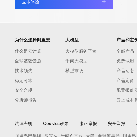
立即体验
information pertaining to Internet domain names registered by 
our customers. By using this service you are agreeing (1) not t
information presented here for any purpose other than determi
ownership of domain names, (2) not to store or reproduce this 
any way, (3) not to use any high-volume, automated, electroni
为什么选择阿里云
大模型
产品和定
to obtain data from this service. Abuse of this service is monit
什么是云计算
大模型服务平台
全部产品
actions in contravention of these terms will result in being per
全球基础设施
千问大模型
免费试用
blacklisted. All data is (c) CentralNic Ltd (https://www.centralni
技术领先
模型市场
产品动态
Access to the Whois and RDAP services is rate limited. For mo
稳定可靠
产品定价
information, visit https://centralnicregistry.com/policies/whois-g
安全合规
配置报价
分析师报告
云上成本
法律声明
Cookies政策
廉正举报
安全举报
阿里巴巴集团
淘宝网
千问AI平台
天猫
全球速卖通
阿里巴