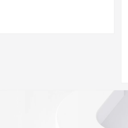
com
w.icann.org/wicf/
Z <<<
//icann.org/epp
RDAP: please visit
<
nal
 contain