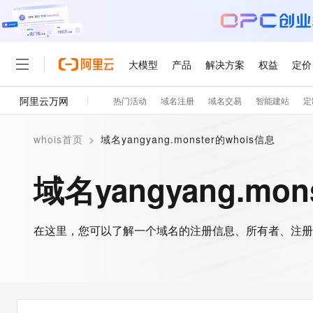
大模型
产品
解决方案
权益
定价
阿里云万网
热门活动
域名注册
域名交易
智能建站
定
大模型
产品
解决方案
权益
定价
云市场
伙伴
服务
了解阿里云
精选产品
精选解决方案
普惠上云
产品定价
精选商城
成为销售伙伴
售前咨询
为什么选择阿里云
千问AI平台
whois首页
>
域名yangyang.monster的whois信息
了解云产品的定价详情
大模型服务平台百炼
睿译宝，AI翻译排版一
普惠上云 官方力荐
分销伙伴
在线服务
网站建设
什么是云计算
大
大模型服务与应用平台
上传文档即自动完成翻译和
云服务器38元/年起，超
域名yangyang.mon
咨询伙伴
多端小程序
技术领先
云上成本管理
售后服务
轻量应用服务器
GLM-5.2：长任务时代
官方推荐返现计划
大模型
精选产品
精选解决方案
Salesforce 国际版订阅
稳定可靠
管理和优化成本
推荐新用户得奖励，单订单
销售伙伴合作计划
自助服务
友盟天域
安全合规
人工智能与机器学习
AI
文本生成
在这里，您可以了解一个域名的注册信息、所有者、注册
云数据库 RDS
Hermes Agent，打造
云工开物
无影生态合作计划
在线服务
观测云
分析师报告
自主进化，持久记忆，越用
高校专属算力普惠，学生认
计算
互联网应用开发
Qwen3.8-Max
HOT
Salesforce On Alibaba C
工单服务
智能体时代全能旗舰模型
Tuya 物联网平台阿里云
研究报告与白皮书
人工智能平台 PAI
快速拥有专属 OpenClaw
大模
Consulting Partner 合
大数据
容器
免费试用
短信专区
一站式AI开发、训练和推
蓝凌 OA
Qwen3.7-Plus
AI 大模型销售与服务生
现代化应用