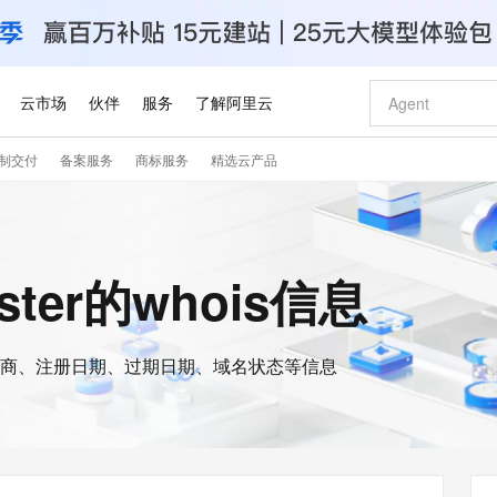
云市场
伙伴
服务
了解阿里云
制交付
备案服务
商标服务
精选云产品
AI 特惠
数据与 API
成为产品伙伴
企业增值服务
最佳实践
价格计算器
AI 场景体
基础软件
产品伙伴合
阿里云认证
市场活动
配置报价
大模型
自助选配和估算价格
步到位
智启 AI 普惠权益
产品生态集成认证中心
企业支持计划
云上春晚
域名与网站
Qwen Audio：打造专属 AI 语音助手
千问官方 MaaS 平台，为开发者和 Agent 而生，新用户赠送 1 亿 + tokens 额度
一句话生成原生
AI Coding
阿里云Maa
2026 阿里云
云服务器 E
为企业打
数据集
Windows
大模型认证
模型
NEW
NEW
格式还原
值低价云产品抢先购
至高享 1亿+免费 tokens，加速 Al 应用落地
提供智能易用的域名与建站服务
Qwen-Audio-3.0-Realtime 端到端实时语音角色扮演
输入一句话想法,
智能编程，一键
安全可靠、
ster的whois信息
产品生态伙伴
专家技术服务
云上奥运之旅
弹性计算合作
阿里云中企出
手机三要素
宝塔 Linux
全部认证
价格优势
开源旗舰模型
即刻拥有 DeepSeek-V4-Pro
阿里云 OPC 创新助力计划
千问大模型
一键部署幻兽
AI 电商营销
对象存储 O
大模型
产品生态伙伴工作台
企业增值服务台
云栖战略参考
云存储合作计
云栖大会
身份实名认证
CentOS
训练营
推动算力普惠，释放技术红利
最高返9万
真正可用的 1M 上下文,一次完成代码全链路开发
快速构建应用程序和网站，即刻迈出上云第一步
轻松解锁专属 DeepSeek-V4-Pro
至高百万元 Token 补贴，加速一人公司成长
多元化、高性能、安全可靠的大模型服务
一键购买专属
从图文生成到
云上的中国
数据库合作计
活动全景
短信
Docker
图片和
商、注册日期、过期日期、域名状态等信息
自进化智能体
5 分钟轻松部署专属 QwenPaw
Token Plan 模型订阅计划
数字证书管理服务（原SSL证书）
高效搭建 AI
AI 广告创作
无影云电脑
企业成长
NEW
HOT
信息公告
看见新力量
云网络合作计
OCR 文字识别
JAVA
越聪明
证享300元代金券
全托管，含MySQL、PostgreSQL、SQL Server、MariaDB多引擎
Qwen3.8-Max 首发尝鲜，限时加量 10 倍，夜间低至2折
实现全站HTTPS，呈现可信的WEB访问
从聊天伙伴进化为能主动干活的本地数字员工
图文、视频一
随时随地安
Kimi-K3
HappyHors
NEW
魔搭 Mode
loud
服务实践
官网公告
Kimi 最新旗舰模型，长程编程与推理利器
让文字生成流
金融模力时刻
Salesforce O
版
发票查验
全能环境
Claude Code + GStack 打造工程团队
千问办公，限时限量积分加倍
Qoder
低代码高效构
AI 建站
短信服务
型
NEW
作计划
计划
创新中心
魔搭 ModelSc
健康状态
理服务
让AI从“聊天伙伴”进化为能干活的“数字员工”
安装技能 GStack，拥有专属 AI 工程团队
你的AI工作搭子，覆盖日常办公高频场景
面向真实软件的智能体编程平台
0 代码专业建
客户案例
天气预报查询
操作系统
Deepseek-v4-pro
HappyHors
态合作计划