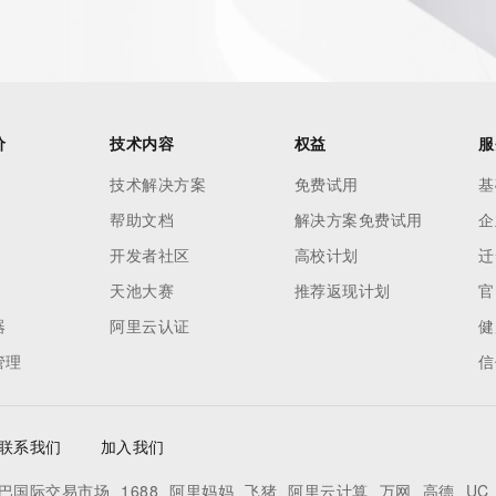
our
o use any
ning
data in
c processes
价
技术内容
权益
服
ored and
技术解决方案
免费试用
基
manently
帮助文档
解决方案免费试用
企
cregistry.com)
开发者社区
高校计划
迁
re
天池大赛
推荐返现计划
官
uidance.
器
阿里云认证
健
管理
信
联系我们
加入我们
巴国际交易市场
1688
阿里妈妈
飞猪
阿里云计算
万网
高德
UC