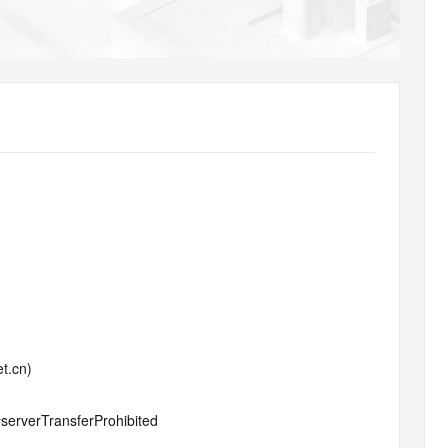
AI 应用
10分钟微调：让0.6B模型媲美235B模
多模态数据信
型
依托云原生高可用架构,实现Dify私有化部署
用1%尺寸在特定领域达到大模型90%以上效果
一个 AI 助手
超强辅助，Bol
即刻拥有 DeepSeek-R1 满血版
在企业官网、通讯软件中为客户提供 AI 客服
多种方案随心选，轻松解锁专属 DeepSeek
t.cn)
#serverTransferProhibited