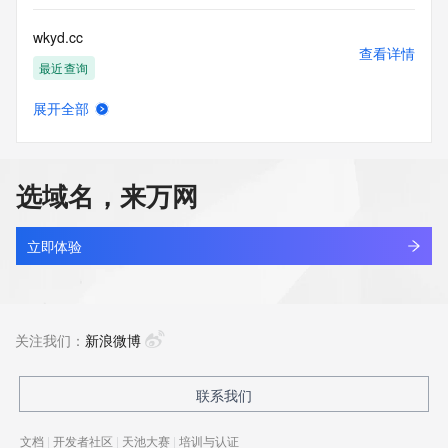
wkyd.cc
查看详情
最近查询
展开全部
wkygtsh.cn
查看详情
最近查询
选域名，来万网
wkyjiigl.cn
查看详情
最近查询
立即体验
wkypnyh.cn
查看详情
最近查询
关注我们：
新浪微博
wkysoy.cn
联系我们
查看详情
最近查询
文档
|
开发者社区
|
天池大赛
|
培训与认证