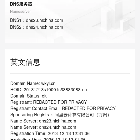
DNS服务器
Nameserver
DNS
1
：
dns23.hichina.com
DNS
2
：
dns24.hichina.com
英文信息
Domain Name: wkyl.cn
ROID: 20131213s10001s68883088-cn
Domain Status: ok
Registrant: REDACTED FOR PRIVACY
Registrant Contact Email: REDACTED FOR PRIVACY
Sponsoring Registrar: 阿里云计算有限公司（万网）
Name Server: dns23.hichina.com
Name Server: dns24.hichina.com
Registration Time: 2013-12-13 12:31:36
Expiration Time: 2026-12-13 12:31:36