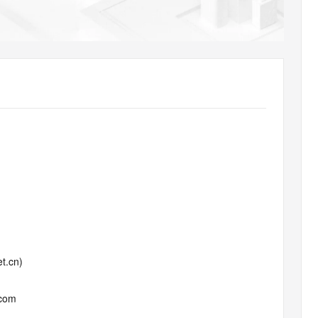
AI 应用
10分钟微调：让0.6B模型媲美235B模
多模态数据信
型
依托云原生高可用架构,实现Dify私有化部署
用1%尺寸在特定领域达到大模型90%以上效果
一个 AI 助手
超强辅助，Bol
即刻拥有 DeepSeek-R1 满血版
在企业官网、通讯软件中为客户提供 AI 客服
多种方案随心选，轻松解锁专属 DeepSeek
t.cn)
.com