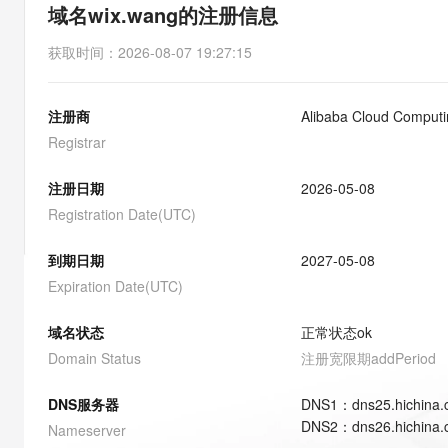
存储
天池大赛
能看、能想、能动手的多模
域名wix.wang的注册信息
云解析DNS
解决方案免费试用 新老
电子合同
最高领取价值200元试用
安全
网络与CDN
AI 算法大赛
Qwen3-VL-Plus
获取时间
：
2026-08-07 19:27:15
畅捷通
大数据开发治理平台 Data
AI 产品 免费试用
网络
安全
云开发大赛
Tableau 订阅
1亿+ 大模型 tokens 和 
注册商
Alibaba Cloud Computin
可观测
入门学习赛
中间件
AI空中课堂在线直播课
云防火墙
140+云产品 免费试用
Registrar
大模型服务
上云与迁云
云原生的云上边界网络安全
产品新客免费试用，最长1
数据库
生态解决方案
注册日期
2026-05-08
千问AI平台-Token Plan
企业出海
大模型ACA认证体验
大数据计算
Registration Date(UTC)
助力企业全员 AI 认知与能
行业生态解决方案
政企业务
媒体服务
千问AI平台-模型体验
到期日期
2027-05-08
开发者生态解决方案
在线体验全尺寸、多种模态
Expiration Date(UTC)
企业服务与云通信
AI 开发和 AI 应用解决
Happy 系列大模型
域名与网站
域名状态
正常状态
ok
Domain Status
注册宽限期
addPeriod
终端用户计算
DNS服务器
DNS
1
：
dns25.hichina
Serverless
大模型解决方案
DNS
2
：
dns26.hichina
Nameserver
开发工具