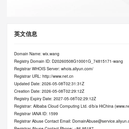
快速部署 Dify，高效搭建 
迁移与运维管理
10 分钟在聊天系统中增加
专有云
英文信息
Domain Name: wix.wang
Registry Domain ID: D20260508G10001G_74815171-wang
Registrar WHOIS Server: whois.aliyun.com/
Registrar URL: http://www.net.cn
Updated Date: 2026-05-08T02:31:31Z
Creation Date: 2026-05-08T02:29:12Z
Registry Expiry Date: 2027-05-08T02:29:12Z
Registrar: Alibaba Cloud Computing Ltd. d/b/a HiChina (www.ne
Registrar IANA ID: 1599
Registrar Abuse Contact Email: DomainAbuse@service.aliyun
Registrar Abuse Contact Phone: +86.95187