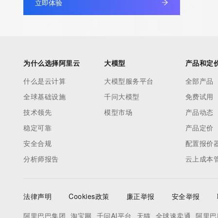
立即体验
Admin Name: REDACTED FOR PRIVACY
Admin Organization: REDACTED FOR PRIVACY
Admin Street:  REDACTED FOR PRIVACY
Admin City: REDACTED FOR PRIVACY
Admin State/Province: REDACTED FOR PRIVACY
为什么选择阿里云
大模型
产品和定
Admin Postal Code: REDACTED FOR PRIVACY
什么是云计算
大模型服务平台
全部产品
Admin Country: REDACTED FOR PRIVACY
全球基础设施
千问大模型
免费试用
Admin Phone: REDACTED FOR PRIVACY
Admin Phone Ext: REDACTED FOR PRIVACY
技术领先
模型市场
产品动态
Admin Fax: REDACTED FOR PRIVACY
稳定可靠
产品定价
Admin Fax Ext: REDACTED FOR PRIVACY
安全合规
配置报价
Admin Email: Please query the RDDS service of the Registrar of R
分析师报告
云上成本
contact the Registrant, Admin, or Tech contact of the queried
Registry Tech ID: REDACTED FOR PRIVACY
Tech Name: REDACTED FOR PRIVACY
法律声明
Cookies政策
廉正举报
安全举报
Tech Organization: REDACTED FOR PRIVACY
Tech Street:  REDACTED FOR PRIVACY
阿里巴巴集团
淘宝网
千问AI平台
天猫
全球速卖通
阿里巴