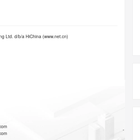
态智能体模型
旗舰 MoE 大模型，百万上下文与顶尖推理能力
图生视频，流
同享
万小智 AI 建站低至 15元/月
Qoder CN
AI 短剧/漫剧
云原生数据库 
快递物流查询
WordPress
成为服务伙
高校合作
点，立即开启云上创新
覆盖公网/内网、递归/权威、移动APP等全场景解析服务
送.CN域名，送备案服务码
基于千问大模型等，支持代码智能生成、研发智能问答
AI助力短剧
GLM-5.2
Wan2.7-T
Ubuntu
服务生态伙伴
视觉 Coding、空间感知、多模态思考等全面升级
1M上下文，专为长程任务能力而生
云工开物
企业应用
Works
Night Plan 支持 Qwen 3.8-Max
云原生大数据计算服务 MaxCompute
AI 办公
容器服务 Kub
NEW
Red Hat
30+ 款产品免费体验
Data Agent 驱动的一站式 Data+AI 开发治理平台
夜间 5 折，Qwen/Meoo/TokenPlan 客户专享
面向分析的企业级SaaS模式云数据仓库
AI智能应用
提供一站式管
科研合作
g Ltd. d/b/a HiChina (www.net.cn)
ERP
堂（旗舰版）
SUSE
智能客服
AI 应用构建
大模型原生
CRM
防护产品
2个月
自动承接线索
建站小程序
Qoder
大模型服务平台百炼-应用模版
OA 办公系统
HOT
NEW
面向真实软件
个人版上线、团队版降价；千问3.8-Max首发发尝鲜
丰富多元化的应用模版和解决方案
力提升
财税管理
模板建站
万有无界
大模型服务平台百炼-智能体
400电话
定制建站
的模型效果
灵活可视化地构建企业级 Agent
方案
广告营销
模板小程序
秒悟
人工智能平台 PAI
定制小程序
云端极速 AI 
新一代 AI 视频生成模型，深度适配广告营销等场景
AI Native 的算法工程平台，一站式完成建模、训练、推理服务部署
APP 开发
.com
建站系统
.com