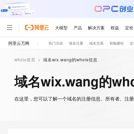
大模型
产品
解决方案
权益
定价
阿里云万网
热门活动
域名注册
域名交易
智能建站
定
大模型
产品
解决方案
权益
定价
云市场
伙伴
服务
了解阿里云
精选产品
精选解决方案
普惠上云
产品定价
精选商城
成为销售伙伴
售前咨询
为什么选择阿里云
千问AI平台
whois首页
>
域名wix.wang的whois信息
了解云产品的定价详情
大模型服务平台百炼
千问办公，解锁你的工作
普惠上云 官方力荐
分销伙伴
在线服务
网站建设
什么是云计算
大
大模型服务与应用平台
企业级Agent产品，直接
云服务器38元/年起，超
域名wix.wang的wh
咨询伙伴
多端小程序
技术领先
云上成本管理
售后服务
轻量应用服务器
Agency Agents：拥
官方推荐返现计划
大模型
精选产品
精选解决方案
Salesforce 国际版订阅
稳定可靠
管理和优化成本
推荐新用户得奖励，单订单
销售伙伴合作计划
自助服务
友盟天域
安全合规
人工智能与机器学习
AI
文本生成
在这里，您可以了解一个域名的注册信息、所有者、注册
云数据库 RDS
HappyHorse 打造一
云工开物
无影生态合作计划
在线服务
观测云
分析师报告
高校专属算力普惠，学生认
计算
互联网应用开发
Qwen3.8-Max
HOT
Salesforce On Alibaba C
工单服务
智能体时代全能旗舰模型
Tuya 物联网平台阿里云
研究报告与白皮书
人工智能平台 PAI
快速拥有专属 OpenClaw
大模
Consulting Partner 合
大数据
容器
免费试用
短信专区
一站式AI开发、训练和推
蓝凌 OA
Qwen3.7-Plus
AI 大模型销售与服务生
现代化应用