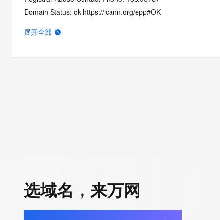
Domain Status: ok https://icann.org/epp#OK
Domain Status: addPeriod https://icann.org/epp#addPeriod
展开全部
Registry Registrant ID: REDACTED FOR PRIVACY
Registrant Name: REDACTED FOR PRIVACY
Registrant Organization: REDACTED FOR PRIVACY
Registrant Street:  REDACTED FOR PRIVACY
Registrant City: REDACTED FOR PRIVACY
Registrant State/Province: guang dong
Registrant Postal Code: REDACTED FOR PRIVACY
Registrant Country: CN
Registrant Phone: REDACTED FOR PRIVACY
Registrant Phone Ext: REDACTED FOR PRIVACY
Registrant Fax: REDACTED FOR PRIVACY
Registrant Fax Ext: REDACTED FOR PRIVACY
选域名，来万网
Registrant Email: Please query the RDDS service of the Registrar
how to contact the Registrant, Admin, or Tech contact of the 
Registry Admin ID: REDACTED FOR PRIVACY