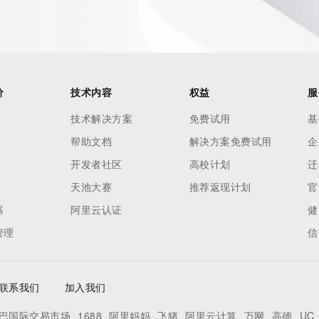
价
技术内容
权益
服
技术解决方案
免费试用
基
帮助文档
解决方案免费试用
企
开发者社区
高校计划
迁
天池大赛
推荐返现计划
官
器
阿里云认证
健
ecord  identified in this output for information on how to 
管理
信
 domain name.
联系我们
加入我们
巴国际交易市场
1688
阿里妈妈
飞猪
阿里云计算
万网
高德
UC