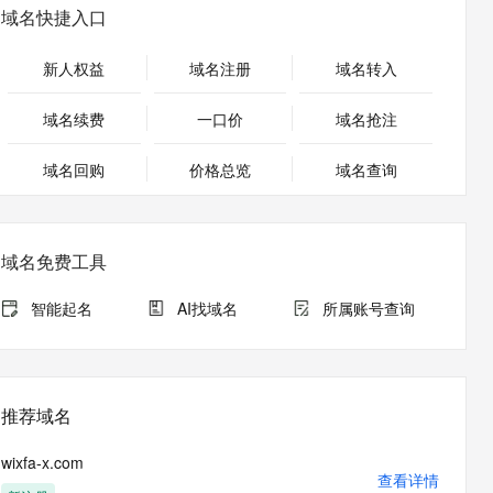
安全
畅自然，细节丰富
高表现力语音合成大模型，语音克隆听感自然
我要投诉
PolarDB
域名快捷入口
上云场景组合购
Milvus 弹性伸缩功能新增节
伴
漫剧创作，剧本、分镜、视频高效生成
100%兼容MySQL、PostgreSQL，兼容Oracle，支持集中和分布式
覆盖90%+业务场景，专享组合折扣价
点支持范围
2V
VPN
Fun-ASR
新人权益
域名注册
域名转入
文戏情感细腻自然，动作戏激烈拳拳到肉，实现更强表演能力
支持中英文自由切换，具备更强的噪声鲁棒性
ernetes 版 ACK
云聚AI 严选权益
AI 原生数据库服务发布
SSL 证书
，一键激活高效办公新体验
理容器应用的 K8s 服务
精选AI产品，从模型到应用全链提效
Agent 数据网关
域名续费
一口价
域名抢注
堡垒机
AI 用量加速计划
云原生数据库 PolarDB
应用
域名回购
价格总览
防火墙
域名查询
、识别商机，让客服更高效、服务更出色。
新老同享，达量后返
Agentic Database 发布
千问办公
主机安全
NEW
的智能体编程平台
一站式AI生产力平台
域名免费工具
AI 应用及服务市场
伶鹊
企业级人与Agent协作平台，接入和调度多个数字员工
智能客服平台，对话机器人、对话分析、智能外呼
智能起名
AI找域名
所属账号查询
AI 应用
大模型服务平台百炼 - 全妙
大模型
应用创作平台
多模态内容创作工具，已接入 DeepSeek
自然语言处理
推荐域名
数据标注
wixfa-x.com
机器学习
查看详情