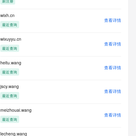
新注册
息提取
与 AI 智能体进行实时音视频通话
从文本、图片、视频中提取结构化的属性信息
构建支持视频理解的 AI 音视频实时通话应用
wixh.cn
查看详情
t.diy 一步搞定创意建站
构建大模型应用的安全防护体系
最近查询
通过自然语言交互简化开发流程,全栈开发支持
通过阿里云安全产品对 AI 应用进行安全防护
wixuyyu.cn
查看详情
最近查询
heitu.wang
查看详情
最近查询
jscy.wang
查看详情
最近查询
meizhouai.wang
查看详情
最近查询
lecheng.wang