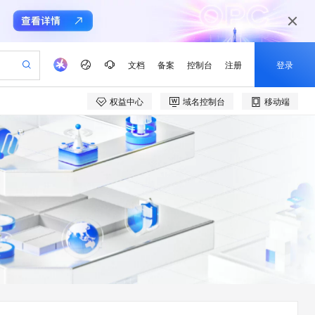
文档
备案
控制台
注册
登录
权益中心
域名控制台
移动端
验
作计划
器
AI 活动
专业服务
服务伙伴合作计划
开发者社区
加入我们
产品动态
服务平台百炼
阿里云 OPC 创新助力计划
一站式生成采购清单，支持单品或批量购买
io：打造专属 AI 语音助手
S产品伙伴计划（繁花）
峰会
CS
造的大模型服务与应用开发平台
一句话生成原生可编辑精美 PPT 文稿
AI 生产力先锋
Al MaaS 服务伙伴赋能合作
域名
博文
Careers
至高可申请百万元
Qwen3.8-Max 模型上线
开启高性价比 AI 编程新体验
弹性可伸缩的云计算服务
Qwen-Audio-3.0-Realtime 端到端实时语音角色扮演
输入一句话想法, 轻松生成专业的 PPT
先锋实践拓展 AI 生产力的边界
Token 补贴，五大权
计划
海大会
伙伴信用分合作计划
商标
问答
社会招聘
益加速 OPC 成功
eek-V4-Pro
SS
一键部署幻兽帕鲁游戏服务器
飞天发布时刻
HOT
Open Search 向量检索版支
划
备案
电子书
校园招聘
pSeek-V4-Pro
视频创作，一键激活电商全链路生产力
稳定、安全、高性价比、高性能的云存储服务
一键购买专属联机服务器，轻松开启游戏
所见，即是所愿
持视频检索 Pipeline 功能
更多支持
划
公司注册
镜像站
视频生成
语音识别与合成
专属 QwenPaw
漫剧工坊：一站式动画创作平台
AI 实训营
HOT
应用身份服务 (IDaaS)
合作伙伴培训与认证
划
上云迁移
站生成，高效打造优质广告素材
全接入的云上超级电脑
从聊天伙伴进化为能主动干活的本地数字员工
快速生产连贯的高质量长漫剧
从基础到进阶，Agent 创客手把手教你
OpenClaw 管理能力上线
e-1.1-T2V
Qwen3-TTS-Flash
lScope
我要反馈
查询合作伙伴
畅细腻的高质量视频
离线语音合成大模型，多语言方言自适应，低延迟高稳定
n Alibaba Cloud ISV 合作
代维服务
建企业门户网站
10 分钟搭建微信、支付宝小程序
MaxCompute MaxFrame 提
创新加速
ope
登录合作伙伴管理后台
我要建议
站，无忧落地极速上线
以可视化方式快速构建移动和 PC 门户网站
国内短信简单易用，安全可靠，秒级触达，全球覆盖200+国家和地区。
高效部署网站，快速应用到小程序
供自动弹性内存功能
e-1.1-I2V
Cosyvoice-V3-Flash