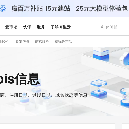
云市场
伙伴
服务
了解阿里云
制交付
备案服务
商标服务
精选云产品
AI 特惠
数据与 API
成为产品伙伴
企业增值服务
最佳实践
价格计算器
AI 场景体
基础软件
产品伙伴合
阿里云认证
市场活动
配置报价
大模型
自助选配和估算价格
新方式
睿译宝，AI翻译排版一步到位
智启 AI 普惠权益
产品生态集成认证中心
企业支持计划
云上春晚
域名与网站
千问官方 MaaS 平台，为开发者和 Agent 而生，新用户赠送 1 亿 + tokens 额度
Qwen Aud
AI Coding
阿里云Maa
2026 阿里云
云服务器 E
为企业打
数据集
Windows
大模型认证
模型
NEW
NEW
交付可用成果
值低价云产品抢先购
上传文档即自动完成翻译和格式还原
至高享 1亿+免费 tokens，加速 Al 应用落地
提供智能易用的域名与建站服务
智能编程，一键
安全可靠、
ois信息
产品生态伙伴
专家技术服务
云上奥运之旅
弹性计算合作
阿里云中企出
手机三要素
宝塔 Linux
全部认证
价格优势
有专属领域专家
GLM-5.2：长任务时代开源旗舰模型
阿里云 OPC 创新助力计划
千问大模型
即刻拥有 DeepS
AI 电商营销
对象存储 O
大模型
产品生态伙伴工作台
企业增值服务台
云栖战略参考
云存储合作计
云栖大会
身份实名认证
CentOS
训练营
推动算力普惠，释放技术红利
最高返9万
多领域专家智能体,一键组建 AI 虚拟交付团队
快速构建应用程序和网站，即刻迈出上云第一步
至高百万元 Token 补贴，加速一人公司成长
多元化、高性能、安全可靠的大模型服务
真正可用的 1M 上下文,一次完成代码全链路开发
轻松解锁专属 Dee
从图文生成到
云上的中国
数据库合作计
活动全景
短信
Docker
图片和
商、注册日期、过期日期、域名状态等信息
站式影视创作平台
Hermes Agent，打造自进化智能体
Token Plan 模型订阅计划
数字证书管理服务（原SSL证书）
5 分钟轻松部署
AI 广告创作
无影云电脑
企业成长
NEW
信息公告
看见新力量
云网络合作计
OCR 文字识别
JAVA
证享300元代金券
可视化编排打通从文字构思到成片全链路闭环
全托管，含MySQL、PostgreSQL、SQL Server、MariaDB多引擎
自主进化，持久记忆，越用越聪明
Qwen3.8-Max 首发尝鲜，限时加量 10 倍，夜间低至2折
实现全站HTTPS，呈现可信的WEB访问
图文、视频一
随时随地安
Kimi-K3
HappyHors
NEW
魔搭 Mode
loud
服务实践
官网公告
Kimi 最新旗舰模型，长程编程与推理利器
让文字生成流
金融模力时刻
Salesforce O
版
发票查验
全能环境
Claude Code + GStack 打造工程团队
千问办公，限时限量积分加倍
Qoder
低代码高效构
AI 建站
短信服务
型
NEW
作计划
计划
创新中心
魔搭 ModelSc
健康状态
理服务
让AI从“聊天伙伴”进化为能干活的“数字员工”
安装技能 GStack，拥有专属 AI 工程团队
你的AI工作搭子，覆盖日常办公高频场景
面向真实软件的智能体编程平台
0 代码专业建
客户案例
天气预报查询
操作系统
Deepseek-v4-pro
HappyHors
态合作计划