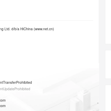
态智能体模型
旗舰 MoE 大模型，百万上下文与顶尖推理能力
图生视频，流
同享
万小智 AI 建站低至 15元/月
Qoder CN
AI 短剧/漫剧
云原生数据库 
快递物流查询
WordPress
成为服务伙
高校合作
点，立即开启云上创新
覆盖公网/内网、递归/权威、移动APP等全场景解析服务
送.CN域名，送备案服务码
基于千问大模型等，支持代码智能生成、研发智能问答
AI助力短剧
GLM-5.2
Wan2.7-T
Ubuntu
服务生态伙伴
视觉 Coding、空间感知、多模态思考等全面升级
1M上下文，专为长程任务能力而生
云工开物
企业应用
Works
Night Plan 支持 Qwen 3.8-Max
云原生大数据计算服务 MaxCompute
AI 办公
容器服务 Kub
NEW
Red Hat
30+ 款产品免费体验
Data Agent 驱动的一站式 Data+AI 开发治理平台
夜间 5 折，Qwen/Meoo/TokenPlan 客户专享
面向分析的企业级SaaS模式云数据仓库
AI智能应用
提供一站式管
科研合作
g Ltd. d/b/a HiChina (www.net.cn)
ERP
堂（旗舰版）
SUSE
智能客服
AI 应用构建
大模型原生
CRM
防护产品
2个月
自动承接线索
建站小程序
Qoder
大模型服务平台百炼-应用模版
OA 办公系统
HOT
NEW
面向真实软件
个人版上线、团队版降价；千问3.8-Max首发发尝鲜
丰富多元化的应用模版和解决方案
力提升
财税管理
模板建站
万有无界
大模型服务平台百炼-智能体
400电话
定制建站
的模型效果
灵活可视化地构建企业级 Agent
方案
广告营销
模板小程序
秒悟
人工智能平台 PAI
entTransferProhibited
定制小程序
云端极速 AI 
新一代 AI 视频生成模型，深度适配广告营销等场景
AI Native 的算法工程平台，一站式完成建模、训练、推理服务部署
entUpdateProhibited
APP 开发
.com
建站系统
.com