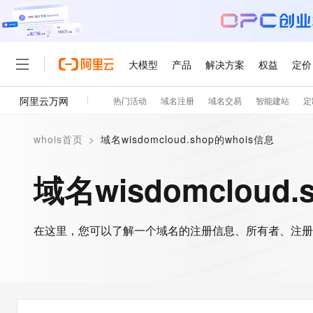
大模型
产品
解决方案
权益
定价
阿里云万网
热门活动
域名注册
域名交易
智能建站
定
大模型
产品
解决方案
权益
定价
云市场
伙伴
服务
了解阿里云
精选产品
精选解决方案
普惠上云
产品定价
精选商城
成为销售伙伴
售前咨询
为什么选择阿里云
千问AI平台
whois首页
>
域名wisdomcloud.shop的whois信息
了解云产品的定价详情
大模型服务平台百炼
千问办公，解锁你的工作
普惠上云 官方力荐
分销伙伴
在线服务
网站建设
什么是云计算
大
大模型服务与应用平台
企业级Agent产品，直接
云服务器38元/年起，超
域名wisdomcloud.
咨询伙伴
多端小程序
技术领先
云上成本管理
售后服务
轻量应用服务器
Agency Agents：拥
官方推荐返现计划
大模型
精选产品
精选解决方案
Salesforce 国际版订阅
稳定可靠
管理和优化成本
推荐新用户得奖励，单订单
销售伙伴合作计划
自助服务
友盟天域
安全合规
人工智能与机器学习
AI
文本生成
在这里，您可以了解一个域名的注册信息、所有者、注册
云数据库 RDS
HappyHorse 打造一
云工开物
无影生态合作计划
在线服务
观测云
分析师报告
高校专属算力普惠，学生认
计算
互联网应用开发
Qwen3.8-Max
HOT
Salesforce On Alibaba C
工单服务
智能体时代全能旗舰模型
Tuya 物联网平台阿里云
研究报告与白皮书
人工智能平台 PAI
快速拥有专属 OpenClaw
大模
Consulting Partner 合
大数据
容器
免费试用
短信专区
一站式AI开发、训练和推
蓝凌 OA
Qwen3.7-Plus
AI 大模型销售与服务生
现代化应用