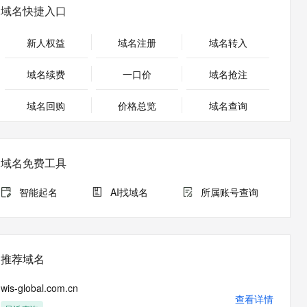
安全
畅自然，细节丰富
高表现力语音合成大模型，语音克隆听感自然
我要投诉
PolarDB
域名快捷入口
上云场景组合购
Milvus 弹性伸缩功能新增节
伴
漫剧创作，剧本、分镜、视频高效生成
100%兼容MySQL、PostgreSQL，兼容Oracle，支持集中和分布式
覆盖90%+业务场景，专享组合折扣价
点支持范围
2V
VPN
Fun-ASR
新人权益
域名注册
域名转入
文戏情感细腻自然，动作戏激烈拳拳到肉，实现更强表演能力
支持中英文自由切换，具备更强的噪声鲁棒性
ernetes 版 ACK
云聚AI 严选权益
AI 原生数据库服务发布
SSL 证书
，一键激活高效办公新体验
理容器应用的 K8s 服务
精选AI产品，从模型到应用全链提效
Agent 数据网关
域名续费
一口价
域名抢注
堡垒机
AI 用量加速计划
云原生数据库 PolarDB
应用
域名回购
价格总览
防火墙
域名查询
、识别商机，让客服更高效、服务更出色。
新老同享，达量后返
Agentic Database 发布
千问办公
主机安全
NEW
的智能体编程平台
一站式AI生产力平台
域名免费工具
AI 应用及服务市场
伶鹊
企业级人与Agent协作平台，接入和调度多个数字员工
智能客服平台，对话机器人、对话分析、智能外呼
智能起名
AI找域名
所属账号查询
AI 应用
大模型服务平台百炼 - 全妙
大模型
应用创作平台
多模态内容创作工具，已接入 DeepSeek
自然语言处理
推荐域名
数据标注
wis-global.com.cn
机器学习
查看详情