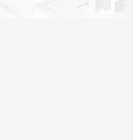
AI 应用
10分钟微调：让0.6B模型媲美235B模
多模态数据信
型
依托云原生高可用架构,实现Dify私有化部署
用1%尺寸在特定领域达到大模型90%以上效果
一个 AI 助手
超强辅助，Bol
即刻拥有 DeepSeek-R1 满血版
在企业官网、通讯软件中为客户提供 AI 客服
多种方案随心选，轻松解锁专属 DeepSeek