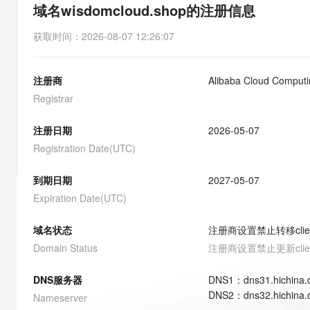
存储
天池大赛
能看、能想、能动手的多模
域名wisdomcloud.shop的注册信息
云解析DNS
解决方案免费试用 新老
电子合同
最高领取价值200元试用
安全
网络与CDN
AI 算法大赛
Qwen3-VL-Plus
获取时间
：
2026-08-07 12:26:07
畅捷通
大数据开发治理平台 Data
AI 产品 免费试用
网络
安全
云开发大赛
Tableau 订阅
1亿+ 大模型 tokens 和 
注册商
Alibaba Cloud Computin
可观测
入门学习赛
中间件
AI空中课堂在线直播课
云防火墙
140+云产品 免费试用
Registrar
大模型服务
上云与迁云
云原生的云上边界网络安全
产品新客免费试用，最长1
数据库
生态解决方案
注册日期
2026-05-07
千问AI平台-Token Plan
企业出海
大模型ACA认证体验
大数据计算
Registration Date(UTC)
助力企业全员 AI 认知与能
行业生态解决方案
政企业务
媒体服务
千问AI平台-模型体验
到期日期
2027-05-07
开发者生态解决方案
在线体验全尺寸、多种模态
Expiration Date(UTC)
企业服务与云通信
AI 开发和 AI 应用解决
Happy 系列大模型
域名与网站
域名状态
注册商设置禁止转移
cli
Domain Status
注册商设置禁止更新
cli
终端用户计算
DNS服务器
DNS
1
：
dns31.hichina
Serverless
大模型解决方案
DNS
2
：
dns32.hichina
Nameserver
开发工具