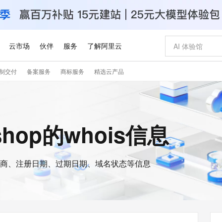
云市场
伙伴
服务
了解阿里云
制交付
备案服务
商标服务
精选云产品
AI 特惠
数据与 API
成为产品伙伴
企业增值服务
最佳实践
价格计算器
AI 场景体
基础软件
产品伙伴合
阿里云认证
市场活动
配置报价
大模型
自助选配和估算价格
新方式
睿译宝，AI翻译排版一步到位
智启 AI 普惠权益
产品生态集成认证中心
企业支持计划
云上春晚
域名与网站
千问官方 MaaS 平台，为开发者和 Agent 而生，新用户赠送 1 亿 + tokens 额度
Qwen Aud
AI Coding
阿里云Maa
2026 阿里云
云服务器 E
为企业打
数据集
Windows
大模型认证
模型
NEW
NEW
交付可用成果
值低价云产品抢先购
上传文档即自动完成翻译和格式还原
至高享 1亿+免费 tokens，加速 Al 应用落地
提供智能易用的域名与建站服务
智能编程，一键
安全可靠、
shop的whois信息
产品生态伙伴
专家技术服务
云上奥运之旅
弹性计算合作
阿里云中企出
手机三要素
宝塔 Linux
全部认证
价格优势
有专属领域专家
GLM-5.2：长任务时代开源旗舰模型
阿里云 OPC 创新助力计划
千问大模型
即刻拥有 DeepS
AI 电商营销
对象存储 O
大模型
产品生态伙伴工作台
企业增值服务台
云栖战略参考
云存储合作计
云栖大会
身份实名认证
CentOS
训练营
推动算力普惠，释放技术红利
最高返9万
多领域专家智能体,一键组建 AI 虚拟交付团队
快速构建应用程序和网站，即刻迈出上云第一步
至高百万元 Token 补贴，加速一人公司成长
多元化、高性能、安全可靠的大模型服务
真正可用的 1M 上下文,一次完成代码全链路开发
轻松解锁专属 Dee
从图文生成到
云上的中国
数据库合作计
活动全景
短信
Docker
图片和
商、注册日期、过期日期、域名状态等信息
站式影视创作平台
Hermes Agent，打造自进化智能体
Token Plan 模型订阅计划
数字证书管理服务（原SSL证书）
5 分钟轻松部署
AI 广告创作
无影云电脑
企业成长
NEW
信息公告
看见新力量
云网络合作计
OCR 文字识别
JAVA
证享300元代金券
可视化编排打通从文字构思到成片全链路闭环
全托管，含MySQL、PostgreSQL、SQL Server、MariaDB多引擎
自主进化，持久记忆，越用越聪明
Qwen3.8-Max 首发尝鲜，限时加量 10 倍，夜间低至2折
实现全站HTTPS，呈现可信的WEB访问
图文、视频一
随时随地安
Kimi-K3
HappyHors
NEW
魔搭 Mode
loud
服务实践
官网公告
Kimi 最新旗舰模型，长程编程与推理利器
让文字生成流
金融模力时刻
Salesforce O
版
发票查验
全能环境
Claude Code + GStack 打造工程团队
千问办公，限时限量积分加倍
Qoder
低代码高效构
AI 建站
短信服务
型
NEW
作计划
计划
创新中心
魔搭 ModelSc
健康状态
理服务
让AI从“聊天伙伴”进化为能干活的“数字员工”
安装技能 GStack，拥有专属 AI 工程团队
你的AI工作搭子，覆盖日常办公高频场景
面向真实软件的智能体编程平台
0 代码专业建
客户案例
天气预报查询
操作系统
Deepseek-v4-pro
HappyHors
态合作计划