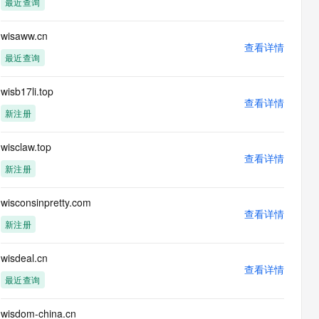
最近查询
息提取
与 AI 智能体进行实时音视频通话
从文本、图片、视频中提取结构化的属性信息
构建支持视频理解的 AI 音视频实时通话应用
wisaww.cn
查看详情
t.diy 一步搞定创意建站
构建大模型应用的安全防护体系
最近查询
通过自然语言交互简化开发流程,全栈开发支持
通过阿里云安全产品对 AI 应用进行安全防护
wisb17li.top
查看详情
新注册
wisclaw.top
查看详情
新注册
wisconsinpretty.com
查看详情
新注册
wisdeal.cn
查看详情
最近查询
wisdom-china.cn