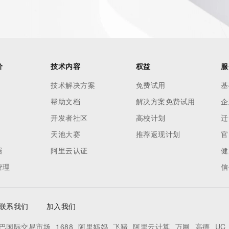
价
技术内容
权益
服
技术解决方案
免费试用
基
帮助文档
解决方案免费试用
企
开发者社区
高校计划
迁
天池大赛
推荐返现计划
官
器
阿里云认证
健
管理
信
联系我们
加入我们
巴国际交易市场
1688
阿里妈妈
飞猪
阿里云计算
万网
高德
UC