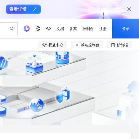
文档
备案
控制台
注册
登录
权益中心
域名控制台
移动端
验
作计划
器
AI 活动
专业服务
服务伙伴合作计划
开发者社区
加入我们
产品动态
服务平台百炼
阿里云 OPC 创新助力计划
一站式生成采购清单，支持单品或批量购买
io：打造专属 AI 语音助手
S产品伙伴计划（繁花）
峰会
CS
造的大模型服务与应用开发平台
一句话生成原生可编辑精美 PPT 文稿
AI 生产力先锋
Al MaaS 服务伙伴赋能合作
域名
博文
Careers
至高可申请百万元
Qwen3.8-Max 模型上线
开启高性价比 AI 编程新体验
弹性可伸缩的云计算服务
Qwen-Audio-3.0-Realtime 端到端实时语音角色扮演
输入一句话想法, 轻松生成专业的 PPT
先锋实践拓展 AI 生产力的边界
Token 补贴，五大权
计划
海大会
伙伴信用分合作计划
商标
问答
社会招聘
益加速 OPC 成功
eek-V4-Pro
SS
一键部署幻兽帕鲁游戏服务器
飞天发布时刻
HOT
Open Search 向量检索版支
划
备案
电子书
校园招聘
pSeek-V4-Pro
视频创作，一键激活电商全链路生产力
稳定、安全、高性价比、高性能的云存储服务
一键购买专属联机服务器，轻松开启游戏
所见，即是所愿
持视频检索 Pipeline 功能
更多支持
划
公司注册
镜像站
视频生成
语音识别与合成
专属 QwenPaw
漫剧工坊：一站式动画创作平台
AI 实训营
HOT
应用身份服务 (IDaaS)
合作伙伴培训与认证
划
上云迁移
站生成，高效打造优质广告素材
全接入的云上超级电脑
从聊天伙伴进化为能主动干活的本地数字员工
快速生产连贯的高质量长漫剧
从基础到进阶，Agent 创客手把手教你
OpenClaw 管理能力上线
e-1.1-T2V
Qwen3-TTS-Flash
lScope
我要反馈
查询合作伙伴
畅细腻的高质量视频
离线语音合成大模型，多语言方言自适应，低延迟高稳定
n Alibaba Cloud ISV 合作
代维服务
建企业门户网站
10 分钟搭建微信、支付宝小程序
MaxCompute MaxFrame 提
创新加速
ope
登录合作伙伴管理后台
我要建议
站，无忧落地极速上线
以可视化方式快速构建移动和 PC 门户网站
国内短信简单易用，安全可靠，秒级触达，全球覆盖200+国家和地区。
高效部署网站，快速应用到小程序
供自动弹性内存功能
e-1.1-I2V
Cosyvoice-V3-Flash