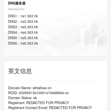
DNS服务器
Nameserver
DNS
1
：
ns1.363.hk
DNS
2
：
ns2.363.hk
DNS
3
：
ns3.363.hk
DNS
4
：
ns4.363.hk
DNS
5
：
ns5.363.hk
DNS
6
：
ns6.363.hk
英文信息
Domain Name: whtaihao.cn
ROID: 20260513s10001s74468664-cn
Domain Status: ok
Registrant: REDACTED FOR PRIVACY
Registrant Contact Email: REDACTED FOR PRIVACY