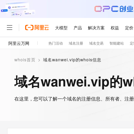
大模型
产品
解决方案
权益
定价
阿里云万网
热门活动
域名注册
域名交易
智能建站
定
大模型
产品
解决方案
权益
定价
云市场
伙伴
服务
了解阿里云
精选产品
精选解决方案
普惠上云
产品定价
精选商城
成为销售伙伴
售前咨询
为什么选择阿里云
千问AI平台
whois首页
>
域名wanwei.vip的whois信息
了解云产品的定价详情
大模型服务平台百炼
千问办公，解锁你的工作
普惠上云 官方力荐
分销伙伴
在线服务
网站建设
什么是云计算
大
大模型服务与应用平台
企业级Agent产品，直接
云服务器38元/年起，超
域名wanwei.vip的
咨询伙伴
多端小程序
技术领先
云上成本管理
售后服务
轻量应用服务器
Agency Agents：拥
官方推荐返现计划
大模型
精选产品
精选解决方案
Salesforce 国际版订阅
稳定可靠
管理和优化成本
推荐新用户得奖励，单订单
销售伙伴合作计划
自助服务
友盟天域
安全合规
人工智能与机器学习
AI
文本生成
在这里，您可以了解一个域名的注册信息、所有者、注册
云数据库 RDS
HappyHorse 打造一
云工开物
无影生态合作计划
在线服务
观测云
分析师报告
高校专属算力普惠，学生认
计算
互联网应用开发
Qwen3.8-Max
HOT
Salesforce On Alibaba C
工单服务
智能体时代全能旗舰模型
Tuya 物联网平台阿里云
研究报告与白皮书
人工智能平台 PAI
快速拥有专属 OpenClaw
大模
Consulting Partner 合
大数据
容器
免费试用
短信专区
一站式AI开发、训练和推
蓝凌 OA
Qwen3.7-Plus
AI 大模型销售与服务生
现代化应用