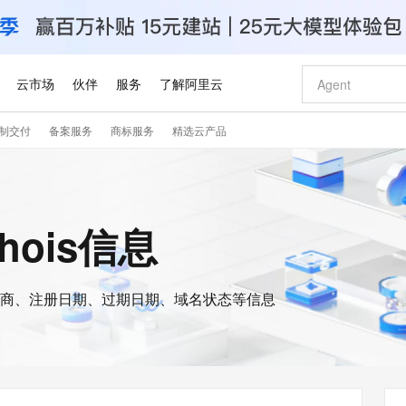
云市场
伙伴
服务
了解阿里云
制交付
备案服务
商标服务
精选云产品
AI 特惠
数据与 API
成为产品伙伴
企业增值服务
最佳实践
价格计算器
AI 场景体
基础软件
产品伙伴合
阿里云认证
市场活动
配置报价
大模型
自助选配和估算价格
新方式
睿译宝，AI翻译排版一步到位
智启 AI 普惠权益
产品生态集成认证中心
企业支持计划
云上春晚
域名与网站
千问官方 MaaS 平台，为开发者和 Agent 而生，新用户赠送 1 亿 + tokens 额度
Qwen Aud
AI Coding
阿里云Maa
2026 阿里云
云服务器 E
为企业打
数据集
Windows
大模型认证
模型
NEW
NEW
交付可用成果
值低价云产品抢先购
上传文档即自动完成翻译和格式还原
至高享 1亿+免费 tokens，加速 Al 应用落地
提供智能易用的域名与建站服务
智能编程，一键
安全可靠、
whois信息
产品生态伙伴
专家技术服务
云上奥运之旅
弹性计算合作
阿里云中企出
手机三要素
宝塔 Linux
全部认证
价格优势
有专属领域专家
GLM-5.2：长任务时代开源旗舰模型
阿里云 OPC 创新助力计划
千问大模型
即刻拥有 DeepS
AI 电商营销
对象存储 O
大模型
产品生态伙伴工作台
企业增值服务台
云栖战略参考
云存储合作计
云栖大会
身份实名认证
CentOS
训练营
推动算力普惠，释放技术红利
最高返9万
多领域专家智能体,一键组建 AI 虚拟交付团队
快速构建应用程序和网站，即刻迈出上云第一步
至高百万元 Token 补贴，加速一人公司成长
多元化、高性能、安全可靠的大模型服务
真正可用的 1M 上下文,一次完成代码全链路开发
轻松解锁专属 Dee
从图文生成到
云上的中国
数据库合作计
活动全景
短信
Docker
图片和
商、注册日期、过期日期、域名状态等信息
站式影视创作平台
Hermes Agent，打造自进化智能体
Token Plan 模型订阅计划
数字证书管理服务（原SSL证书）
5 分钟轻松部署
AI 广告创作
无影云电脑
企业成长
NEW
信息公告
看见新力量
云网络合作计
OCR 文字识别
JAVA
证享300元代金券
可视化编排打通从文字构思到成片全链路闭环
全托管，含MySQL、PostgreSQL、SQL Server、MariaDB多引擎
自主进化，持久记忆，越用越聪明
Qwen3.8-Max 首发尝鲜，限时加量 10 倍，夜间低至2折
实现全站HTTPS，呈现可信的WEB访问
图文、视频一
随时随地安
Kimi-K3
HappyHors
NEW
魔搭 Mode
loud
服务实践
官网公告
Kimi 最新旗舰模型，长程编程与推理利器
让文字生成流
金融模力时刻
Salesforce O
版
发票查验
全能环境
Claude Code + GStack 打造工程团队
千问办公，限时限量积分加倍
Qoder
低代码高效构
AI 建站
短信服务
型
NEW
作计划
计划
创新中心
魔搭 ModelSc
健康状态
理服务
让AI从“聊天伙伴”进化为能干活的“数字员工”
安装技能 GStack，拥有专属 AI 工程团队
你的AI工作搭子，覆盖日常办公高频场景
面向真实软件的智能体编程平台
0 代码专业建
客户案例
天气预报查询
操作系统
Deepseek-v4-pro
HappyHors
态合作计划