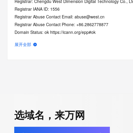
Registrar: Chengdu West Dimension Digital Technology Co., Lt
Registrar IANA ID: 1556
Registrar Abuse Contact Email: abuse@west.cn
Registrar Abuse Contact Phone: +86.2862778877
Domain Status: ok https://icann.org/epp#ok
Registry Registrant ID: REDACTED FOR PRIVACY
展开全部
Registrant Name: REDACTED FOR PRIVACY
Registrant Organization: Wu Han Shi Ming Chen Wen Hua Chu
Registrant Street: REDACTED FOR PRIVACY
Registrant Street: REDACTED FOR PRIVACY
Registrant Street: REDACTED FOR PRIVACY
Registrant City: REDACTED FOR PRIVACY
Registrant State/Province: Chong QingShi
Registrant Postal Code: REDACTED FOR PRIVACY
Registrant Country: CN
选域名，来万网
Registrant Phone: REDACTED FOR PRIVACY
Registrant Phone Ext: REDACTED FOR PRIVACY
Registrant Fax: REDACTED FOR PRIVACY