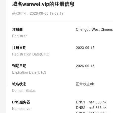
存储
天池大赛
能看、能想、能动手的多模
域名wanwei.vip的注册信息
云解析DNS
解决方案免费试用 新老
电子合同
最高领取价值200元试用
安全
网络与CDN
AI 算法大赛
Qwen3-VL-Plus
获取时间
：
2026-08-08 19:09:19
畅捷通
大数据开发治理平台 Data
AI 产品 免费试用
网络
安全
云开发大赛
Tableau 订阅
1亿+ 大模型 tokens 和 
注册商
Chengdu West Dimensio
可观测
入门学习赛
中间件
AI空中课堂在线直播课
云防火墙
140+云产品 免费试用
Registrar
大模型服务
上云与迁云
云原生的云上边界网络安全
产品新客免费试用，最长1
数据库
生态解决方案
注册日期
2023-09-15
千问AI平台-Token Plan
企业出海
大模型ACA认证体验
大数据计算
Registration Date(UTC)
助力企业全员 AI 认知与能
行业生态解决方案
政企业务
媒体服务
千问AI平台-模型体验
到期日期
2026-09-15
开发者生态解决方案
在线体验全尺寸、多种模态
Expiration Date(UTC)
企业服务与云通信
AI 开发和 AI 应用解决
Happy 系列大模型
域名与网站
域名状态
正常状态
ok
Domain Status
终端用户计算
DNS服务器
DNS
1
：
ns4.363.hk
Serverless
大模型解决方案
DNS
2
：
ns6.363.hk
Nameserver
开发工具