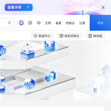
文档
备案
控制台
注册
登录
权益中心
域名控制台
移动端
验
作计划
器
AI 活动
专业服务
服务伙伴合作计划
开发者社区
加入我们
产品动态
服务平台百炼
阿里云 OPC 创新助力计划
一站式生成采购清单，支持单品或批量购买
io：打造专属 AI 语音助手
S产品伙伴计划（繁花）
峰会
CS
造的大模型服务与应用开发平台
一句话生成原生可编辑精美 PPT 文稿
AI 生产力先锋
Al MaaS 服务伙伴赋能合作
域名
博文
Careers
至高可申请百万元
Qwen3.8-Max 模型上线
开启高性价比 AI 编程新体验
弹性可伸缩的云计算服务
Qwen-Audio-3.0-Realtime 端到端实时语音角色扮演
输入一句话想法, 轻松生成专业的 PPT
先锋实践拓展 AI 生产力的边界
Token 补贴，五大权
计划
海大会
伙伴信用分合作计划
商标
问答
社会招聘
益加速 OPC 成功
eek-V4-Pro
SS
一键部署幻兽帕鲁游戏服务器
飞天发布时刻
HOT
Open Search 向量检索版支
划
备案
电子书
校园招聘
pSeek-V4-Pro
视频创作，一键激活电商全链路生产力
稳定、安全、高性价比、高性能的云存储服务
一键购买专属联机服务器，轻松开启游戏
所见，即是所愿
持视频检索 Pipeline 功能
更多支持
划
公司注册
镜像站
视频生成
语音识别与合成
专属 QwenPaw
漫剧工坊：一站式动画创作平台
AI 实训营
HOT
应用身份服务 (IDaaS)
合作伙伴培训与认证
划
上云迁移
站生成，高效打造优质广告素材
全接入的云上超级电脑
从聊天伙伴进化为能主动干活的本地数字员工
快速生产连贯的高质量长漫剧
从基础到进阶，Agent 创客手把手教你
OpenClaw 管理能力上线
e-1.1-T2V
Qwen3-TTS-Flash
lScope
我要反馈
查询合作伙伴
畅细腻的高质量视频
离线语音合成大模型，多语言方言自适应，低延迟高稳定
n Alibaba Cloud ISV 合作
代维服务
建企业门户网站
10 分钟搭建微信、支付宝小程序
MaxCompute MaxFrame 提
创新加速
ope
登录合作伙伴管理后台
我要建议
站，无忧落地极速上线
以可视化方式快速构建移动和 PC 门户网站
国内短信简单易用，安全可靠，秒级触达，全球覆盖200+国家和地区。
高效部署网站，快速应用到小程序
供自动弹性内存功能
e-1.1-I2V
Cosyvoice-V3-Flash