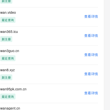
新注册
息提取
与 AI 智能体进行实时音视频通话
从文本、图片、视频中提取结构化的属性信息
构建支持视频理解的 AI 音视频实时通话应用
wan.video
查看详情
t.diy 一步搞定创意建站
构建大模型应用的安全防护体系
最近查询
通过自然语言交互简化开发流程,全栈开发支持
通过阿里云安全产品对 AI 应用进行安全防护
wan365.icu
查看详情
新注册
wan3guo.cn
查看详情
最近查询
wan8.xyz
查看详情
新注册
wan95pk.com.cn
查看详情
最近查询
wanagent.cn