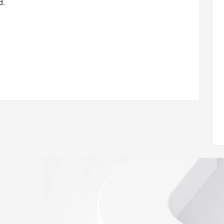
d.
an Mei You Xian Gong Si