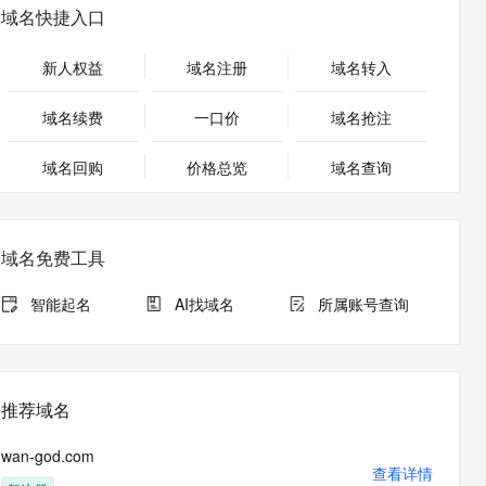
安全
畅自然，细节丰富
高表现力语音合成大模型，语音克隆听感自然
我要投诉
PolarDB
域名快捷入口
上云场景组合购
Milvus 弹性伸缩功能新增节
伴
漫剧创作，剧本、分镜、视频高效生成
100%兼容MySQL、PostgreSQL，兼容Oracle，支持集中和分布式
覆盖90%+业务场景，专享组合折扣价
点支持范围
2V
VPN
Fun-ASR
新人权益
域名注册
域名转入
文戏情感细腻自然，动作戏激烈拳拳到肉，实现更强表演能力
支持中英文自由切换，具备更强的噪声鲁棒性
ernetes 版 ACK
云聚AI 严选权益
AI 原生数据库服务发布
SSL 证书
，一键激活高效办公新体验
理容器应用的 K8s 服务
精选AI产品，从模型到应用全链提效
Agent 数据网关
域名续费
一口价
域名抢注
堡垒机
AI 用量加速计划
云原生数据库 PolarDB
应用
域名回购
价格总览
防火墙
域名查询
、识别商机，让客服更高效、服务更出色。
新老同享，达量后返
Agentic Database 发布
千问办公
主机安全
NEW
的智能体编程平台
一站式AI生产力平台
域名免费工具
AI 应用及服务市场
伶鹊
企业级人与Agent协作平台，接入和调度多个数字员工
智能客服平台，对话机器人、对话分析、智能外呼
智能起名
AI找域名
所属账号查询
AI 应用
大模型服务平台百炼 - 全妙
大模型
应用创作平台
多模态内容创作工具，已接入 DeepSeek
自然语言处理
推荐域名
数据标注
wan-god.com
机器学习
查看详情