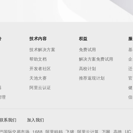
 of Record identified in this output for information on how 
ied domain name.
价
技术内容
权益
服
技术解决方案
免费试用
基
帮助文档
解决方案免费试用
企
开发者社区
高校计划
迁
天池大赛
推荐返现计划
官
器
阿里云认证
健
管理
信
联系我们
加入我们
巴国际交易市场
1688
阿里妈妈
飞猪
阿里云计算
万网
高德
UC