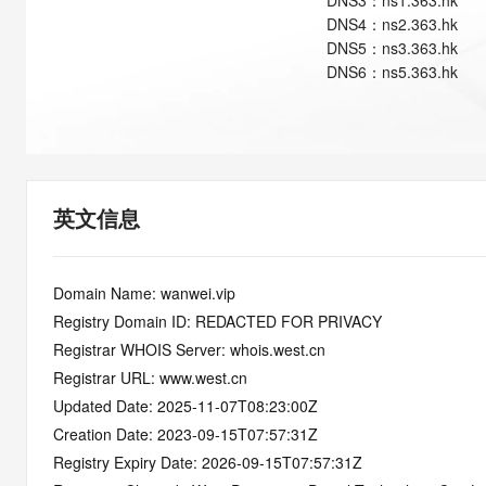
DNS
3
：
ns1.363.hk
快速部署 Dify，高效搭建 
DNS
4
：
ns2.363.hk
迁移与运维管理
DNS
5
：
ns3.363.hk
DNS
6
：
ns5.363.hk
10 分钟在聊天系统中增加
专有云
英文信息
Domain Name: wanwei.vip
Registry Domain ID: REDACTED FOR PRIVACY
Registrar WHOIS Server: whois.west.cn
Registrar URL: www.west.cn
Updated Date: 2025-11-07T08:23:00Z
Creation Date: 2023-09-15T07:57:31Z
Registry Expiry Date: 2026-09-15T07:57:31Z