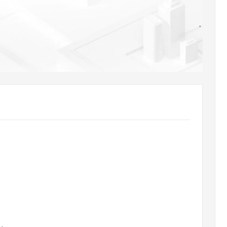
AI 应用
10分钟微调：让0.6B模型媲美235B模
多模态数据信
型
依托云原生高可用架构,实现Dify私有化部署
用1%尺寸在特定领域达到大模型90%以上效果
一个 AI 助手
超强辅助，Bol
即刻拥有 DeepSeek-R1 满血版
在企业官网、通讯软件中为客户提供 AI 客服
多种方案随心选，轻松解锁专属 DeepSeek