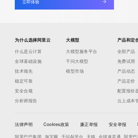
立即体验
Registrant Fax Ext: REDACTED FOR PRIVACY
Registrant Email: Please query the RDDS service of the Registrar
to contact the Registrant, Admin, or Tech contact of the quer
Registry Admin ID:
Admin Name:
为什么选择阿里云
大模型
产品和定
Admin Organization:
什么是云计算
大模型服务平台
全部产品
Admin Street:
全球基础设施
千问大模型
免费试用
Admin Street:
技术领先
模型市场
产品动态
Admin Street:
Admin City:
稳定可靠
产品定价
Admin State/Province:
安全合规
配置报价
Admin Postal Code:
分析师报告
云上成本
Admin Country:
Admin Phone:
Admin Phone Ext:
法律声明
Cookies政策
廉正举报
安全举报
Admin Fax:
Admin Fax Ext:
阿里巴巴集团
淘宝网
千问AI平台
天猫
全球速卖通
阿里巴