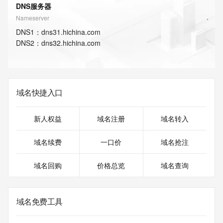
DNS服务器
Nameserver
DNS
1
：
dns31.hichina.com
DNS
2
：
dns32.hichina.com
域名快捷入口
新人权益
域名注册
域名转入
域名续费
一口价
域名抢注
域名回购
价格总览
域名查询
域名免费工具