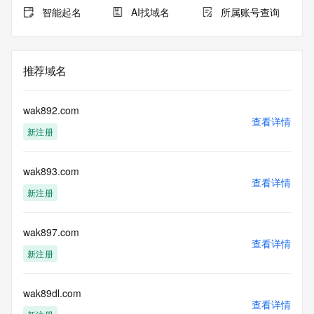
智能起名
AI找域名
所属账号查询
推荐域名
wak892.com
查看详情
新注册
wak893.com
查看详情
新注册
wak897.com
查看详情
新注册
wak89dl.com
查看详情