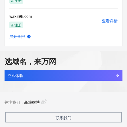
新注册
wak89h.com
查看详情
新注册
展开全部
wak89wl.com
查看详情
新注册
选域名，来万网
wakache.com
查看详情
最近查询
立即体验
wakana.fun
查看详情
最近查询
关注我们：
新浪微博
wakangda.com
联系我们
查看详情
最近查询