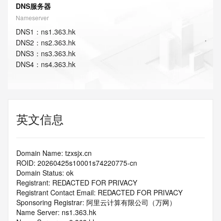
DNS服务器
Nameserver
DNS
1
：
ns1.363.hk
DNS
2
：
ns2.363.hk
DNS
3
：
ns3.363.hk
DNS
4
：
ns4.363.hk
英文信息
Domain Name: tzxsjx.cn
ROID: 20260425s10001s74220775-cn
Domain Status: ok
Registrant: REDACTED FOR PRIVACY
Registrant Contact Email: REDACTED FOR PRIVACY
Sponsoring Registrar: 阿里云计算有限公司（万网）
Name Server: ns1.363.hk