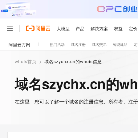
大模型
产品
解决方案
权益
定价
阿里云万网
热门活动
域名注册
域名交易
智能建站
定
大模型
产品
解决方案
权益
定价
云市场
伙伴
服务
了解阿里云
精选产品
精选解决方案
普惠上云
产品定价
精选商城
成为销售伙伴
售前咨询
为什么选择阿里云
千问AI平台
whois首页
>
域名szychx.cn的whois信息
了解云产品的定价详情
大模型服务平台百炼
千问办公，解锁你的工作
普惠上云 官方力荐
分销伙伴
在线服务
网站建设
什么是云计算
大
大模型服务与应用平台
企业级Agent产品，直接
云服务器38元/年起，超
域名szychx.cn的w
咨询伙伴
多端小程序
技术领先
云上成本管理
售后服务
轻量应用服务器
Agency Agents：拥
官方推荐返现计划
大模型
精选产品
精选解决方案
Salesforce 国际版订阅
稳定可靠
管理和优化成本
推荐新用户得奖励，单订单
销售伙伴合作计划
自助服务
友盟天域
安全合规
人工智能与机器学习
AI
文本生成
在这里，您可以了解一个域名的注册信息、所有者、注册
云数据库 RDS
HappyHorse 打造一
云工开物
无影生态合作计划
在线服务
观测云
分析师报告
高校专属算力普惠，学生认
计算
互联网应用开发
Qwen3.8-Max
HOT
Salesforce On Alibaba C
工单服务
智能体时代全能旗舰模型
Tuya 物联网平台阿里云
研究报告与白皮书
人工智能平台 PAI
快速拥有专属 OpenClaw
大模
Consulting Partner 合
大数据
容器
免费试用
短信专区
一站式AI开发、训练和推
蓝凌 OA
Qwen3.7-Plus
AI 大模型销售与服务生
现代化应用