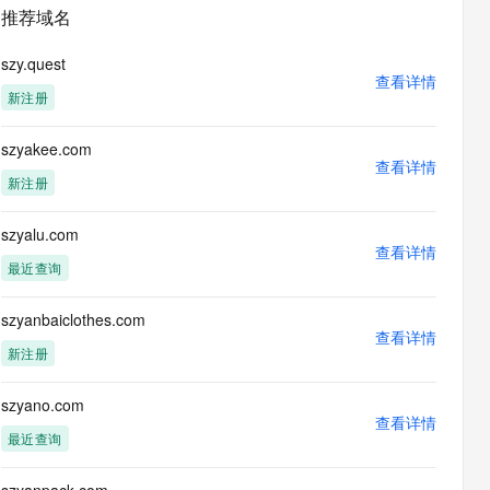
安全
畅自然，细节丰富
高表现力语音合成大模型，语音克隆听感自然
我要投诉
PolarDB
推荐域名
上云场景组合购
Milvus 弹性伸缩功能新增节
伴
漫剧创作，剧本、分镜、视频高效生成
100%兼容MySQL、PostgreSQL，兼容Oracle，支持集中和分布式
覆盖90%+业务场景，专享组合折扣价
点支持范围
2V
VPN
Fun-ASR
szy.quest
文戏情感细腻自然，动作戏激烈拳拳到肉，实现更强表演能力
支持中英文自由切换，具备更强的噪声鲁棒性
查看详情
ernetes 版 ACK
云聚AI 严选权益
AI 原生数据库服务发布
SSL 证书
新注册
，一键激活高效办公新体验
理容器应用的 K8s 服务
精选AI产品，从模型到应用全链提效
Agent 数据网关
堡垒机
szyakee.com
AI 用量加速计划
云原生数据库 PolarDB
应用
查看详情
防火墙
、识别商机，让客服更高效、服务更出色。
新老同享，达量后返
Agentic Database 发布
新注册
千问办公
主机安全
NEW
的智能体编程平台
一站式AI生产力平台
szyalu.com
查看详情
AI 应用及服务市场
最近查询
伶鹊
企业级人与Agent协作平台，接入和调度多个数字员工
智能客服平台，对话机器人、对话分析、智能外呼
AI 应用
szyanbaiclothes.com
查看详情
大模型服务平台百炼 - 全妙
新注册
大模型
应用创作平台
多模态内容创作工具，已接入 DeepSeek
自然语言处理
szyano.com
查看详情
数据标注
最近查询
机器学习