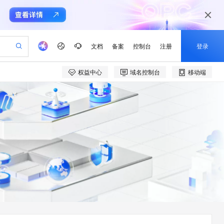
文档
备案
控制台
注册
登录
权益中心
域名控制台
移动端
验
作计划
器
AI 活动
专业服务
服务伙伴合作计划
开发者社区
加入我们
产品动态
服务平台百炼
阿里云 OPC 创新助力计划
一站式生成采购清单，支持单品或批量购买
io：打造专属 AI 语音助手
S产品伙伴计划（繁花）
峰会
CS
造的大模型服务与应用开发平台
一句话生成原生可编辑精美 PPT 文稿
AI 生产力先锋
Al MaaS 服务伙伴赋能合作
域名
博文
Careers
至高可申请百万元
Qwen3.8-Max 模型上线
开启高性价比 AI 编程新体验
弹性可伸缩的云计算服务
Qwen-Audio-3.0-Realtime 端到端实时语音角色扮演
输入一句话想法, 轻松生成专业的 PPT
先锋实践拓展 AI 生产力的边界
Token 补贴，五大权
计划
海大会
伙伴信用分合作计划
商标
问答
社会招聘
益加速 OPC 成功
eek-V4-Pro
SS
一键部署幻兽帕鲁游戏服务器
飞天发布时刻
HOT
Open Search 向量检索版支
划
备案
电子书
校园招聘
pSeek-V4-Pro
视频创作，一键激活电商全链路生产力
稳定、安全、高性价比、高性能的云存储服务
一键购买专属联机服务器，轻松开启游戏
所见，即是所愿
持视频检索 Pipeline 功能
更多支持
划
公司注册
镜像站
视频生成
语音识别与合成
专属 QwenPaw
漫剧工坊：一站式动画创作平台
AI 实训营
HOT
应用身份服务 (IDaaS)
合作伙伴培训与认证
划
上云迁移
站生成，高效打造优质广告素材
全接入的云上超级电脑
从聊天伙伴进化为能主动干活的本地数字员工
快速生产连贯的高质量长漫剧
从基础到进阶，Agent 创客手把手教你
OpenClaw 管理能力上线
e-1.1-T2V
Qwen3-TTS-Flash
lScope
我要反馈
查询合作伙伴
畅细腻的高质量视频
离线语音合成大模型，多语言方言自适应，低延迟高稳定
n Alibaba Cloud ISV 合作
代维服务
建企业门户网站
10 分钟搭建微信、支付宝小程序
MaxCompute MaxFrame 提
创新加速
ope
登录合作伙伴管理后台
我要建议
站，无忧落地极速上线
以可视化方式快速构建移动和 PC 门户网站
国内短信简单易用，安全可靠，秒级触达，全球覆盖200+国家和地区。
高效部署网站，快速应用到小程序
供自动弹性内存功能
e-1.1-I2V
Cosyvoice-V3-Flash