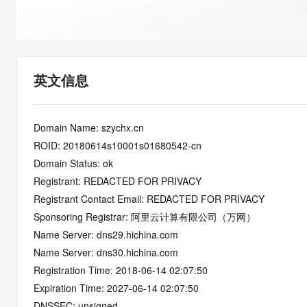
快速部署 Dify，高效搭建 
迁移与运维管理
10 分钟在聊天系统中增加
专有云
英文信息
Domain Name: szychx.cn
ROID: 20180614s10001s01680542-cn
Domain Status: ok
Registrant: REDACTED FOR PRIVACY
Registrant Contact Email: REDACTED FOR PRIVACY
Sponsoring Registrar: 阿里云计算有限公司（万网）
Name Server: dns29.hichina.com
Name Server: dns30.hichina.com
Registration Time: 2018-06-14 02:07:50
Expiration Time: 2027-06-14 02:07:50
DNSSEC: unsigned