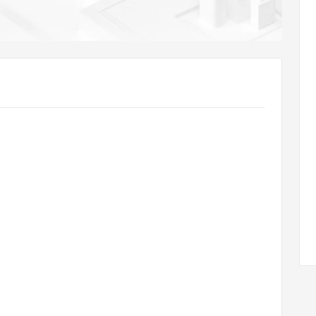
AI 应用
10分钟微调：让0.6B模型媲美235B模
多模态数据信
型
依托云原生高可用架构,实现Dify私有化部署
用1%尺寸在特定领域达到大模型90%以上效果
一个 AI 助手
超强辅助，Bol
即刻拥有 DeepSeek-R1 满血版
在企业官网、通讯软件中为客户提供 AI 客服
多种方案随心选，轻松解锁专属 DeepSeek