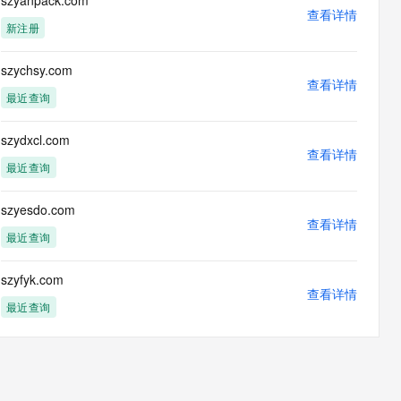
szyanpack.com
息提取
与 AI 智能体进行实时音视频通话
查看详情
新注册
从文本、图片、视频中提取结构化的属性信息
构建支持视频理解的 AI 音视频实时通话应用
t.diy 一步搞定创意建站
构建大模型应用的安全防护体系
szychsy.com
通过自然语言交互简化开发流程,全栈开发支持
查看详情
通过阿里云安全产品对 AI 应用进行安全防护
最近查询
szydxcl.com
查看详情
最近查询
szyesdo.com
查看详情
最近查询
szyfyk.com
查看详情
最近查询