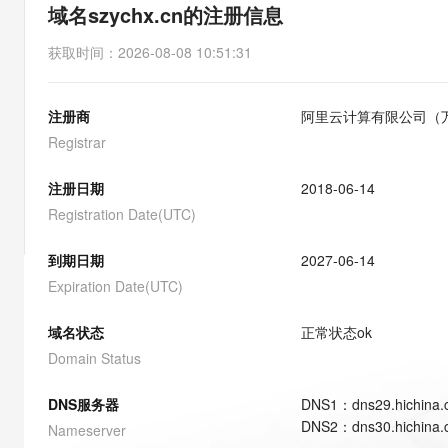
存储
天池大赛
能看、能想、能动手的多模
域名szychx.cn的注册信息
云解析DNS
解决方案免费试用 新老
电子合同
最高领取价值200元试用
安全
网络与CDN
AI 算法大赛
Qwen3-VL-Plus
获取时间
：
2026-08-08 10:51:31
畅捷通
大数据开发治理平台 Data
AI 产品 免费试用
网络
安全
云开发大赛
Tableau 订阅
1亿+ 大模型 tokens 和 
注册商
阿里云计算有限公司（
可观测
入门学习赛
中间件
AI空中课堂在线直播课
云防火墙
140+云产品 免费试用
Registrar
大模型服务
上云与迁云
云原生的云上边界网络安全
产品新客免费试用，最长1
数据库
生态解决方案
注册日期
2018-06-14
千问AI平台-Token Plan
企业出海
大模型ACA认证体验
大数据计算
Registration Date(UTC)
助力企业全员 AI 认知与能
行业生态解决方案
政企业务
媒体服务
千问AI平台-模型体验
到期日期
2027-06-14
开发者生态解决方案
在线体验全尺寸、多种模态
Expiration Date(UTC)
企业服务与云通信
AI 开发和 AI 应用解决
Happy 系列大模型
域名与网站
域名状态
正常状态
ok
Domain Status
终端用户计算
DNS服务器
DNS
1
：
dns29.hichina
Serverless
大模型解决方案
DNS
2
：
dns30.hichina
Nameserver
开发工具