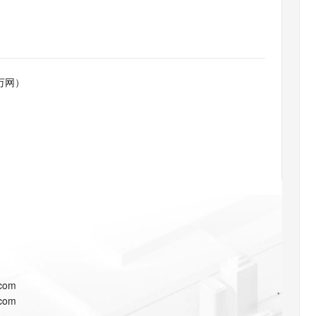
态智能体模型
旗舰 MoE 大模型，百万上下文与顶尖推理能力
图生视频，流
同享
万小智 AI 建站低至 15元/月
Qoder CN
AI 短剧/漫剧
云原生数据库 
快递物流查询
WordPress
成为服务伙
高校合作
点，立即开启云上创新
覆盖公网/内网、递归/权威、移动APP等全场景解析服务
送.CN域名，送备案服务码
基于千问大模型等，支持代码智能生成、研发智能问答
AI助力短剧
GLM-5.2
Wan2.7-T
Ubuntu
服务生态伙伴
视觉 Coding、空间感知、多模态思考等全面升级
1M上下文，专为长程任务能力而生
云工开物
企业应用
Works
Night Plan 支持 Qwen 3.8-Max
云原生大数据计算服务 MaxCompute
AI 办公
容器服务 Kub
NEW
Red Hat
30+ 款产品免费体验
Data Agent 驱动的一站式 Data+AI 开发治理平台
夜间 5 折，Qwen/Meoo/TokenPlan 客户专享
面向分析的企业级SaaS模式云数据仓库
AI智能应用
提供一站式管
科研合作
万网）
ERP
堂（旗舰版）
SUSE
智能客服
AI 应用构建
大模型原生
CRM
防护产品
2个月
自动承接线索
建站小程序
Qoder
大模型服务平台百炼-应用模版
OA 办公系统
HOT
NEW
面向真实软件
个人版上线、团队版降价；千问3.8-Max首发发尝鲜
丰富多元化的应用模版和解决方案
力提升
财税管理
模板建站
万有无界
大模型服务平台百炼-智能体
400电话
定制建站
的模型效果
灵活可视化地构建企业级 Agent
方案
广告营销
模板小程序
秒悟
人工智能平台 PAI
定制小程序
云端极速 AI 
新一代 AI 视频生成模型，深度适配广告营销等场景
AI Native 的算法工程平台，一站式完成建模、训练、推理服务部署
APP 开发
.com
建站系统
.com