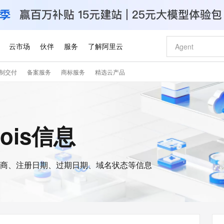
云市场
伙伴
服务
了解阿里云
制交付
备案服务
商标服务
精选云产品
AI 特惠
数据与 API
成为产品伙伴
企业增值服务
最佳实践
价格计算器
AI 场景体
基础软件
产品伙伴合
阿里云认证
市场活动
配置报价
大模型
自助选配和估算价格
新方式
睿译宝，AI翻译排版一步到位
智启 AI 普惠权益
产品生态集成认证中心
企业支持计划
云上春晚
域名与网站
千问官方 MaaS 平台，为开发者和 Agent 而生，新用户赠送 1 亿 + tokens 额度
Qwen Aud
AI Coding
阿里云Maa
2026 阿里云
云服务器 E
为企业打
数据集
Windows
大模型认证
模型
NEW
NEW
交付可用成果
值低价云产品抢先购
上传文档即自动完成翻译和格式还原
至高享 1亿+免费 tokens，加速 Al 应用落地
提供智能易用的域名与建站服务
智能编程，一键
安全可靠、
hois信息
产品生态伙伴
专家技术服务
云上奥运之旅
弹性计算合作
阿里云中企出
手机三要素
宝塔 Linux
全部认证
价格优势
有专属领域专家
GLM-5.2：长任务时代开源旗舰模型
阿里云 OPC 创新助力计划
千问大模型
即刻拥有 DeepS
AI 电商营销
对象存储 O
大模型
产品生态伙伴工作台
企业增值服务台
云栖战略参考
云存储合作计
云栖大会
身份实名认证
CentOS
训练营
推动算力普惠，释放技术红利
最高返9万
多领域专家智能体,一键组建 AI 虚拟交付团队
快速构建应用程序和网站，即刻迈出上云第一步
至高百万元 Token 补贴，加速一人公司成长
多元化、高性能、安全可靠的大模型服务
真正可用的 1M 上下文,一次完成代码全链路开发
轻松解锁专属 Dee
从图文生成到
云上的中国
数据库合作计
活动全景
短信
Docker
图片和
商、注册日期、过期日期、域名状态等信息
站式影视创作平台
Hermes Agent，打造自进化智能体
Token Plan 模型订阅计划
数字证书管理服务（原SSL证书）
5 分钟轻松部署
AI 广告创作
无影云电脑
企业成长
NEW
信息公告
看见新力量
云网络合作计
OCR 文字识别
JAVA
证享300元代金券
可视化编排打通从文字构思到成片全链路闭环
全托管，含MySQL、PostgreSQL、SQL Server、MariaDB多引擎
自主进化，持久记忆，越用越聪明
Qwen3.8-Max 首发尝鲜，限时加量 10 倍，夜间低至2折
实现全站HTTPS，呈现可信的WEB访问
图文、视频一
随时随地安
Kimi-K3
HappyHors
NEW
魔搭 Mode
loud
服务实践
官网公告
Kimi 最新旗舰模型，长程编程与推理利器
让文字生成流
金融模力时刻
Salesforce O
版
发票查验
全能环境
Claude Code + GStack 打造工程团队
千问办公，限时限量积分加倍
Qoder
低代码高效构
AI 建站
短信服务
型
NEW
作计划
计划
创新中心
魔搭 ModelSc
健康状态
理服务
让AI从“聊天伙伴”进化为能干活的“数字员工”
安装技能 GStack，拥有专属 AI 工程团队
你的AI工作搭子，覆盖日常办公高频场景
面向真实软件的智能体编程平台
0 代码专业建
客户案例
天气预报查询
操作系统
Deepseek-v4-pro
HappyHors
态合作计划