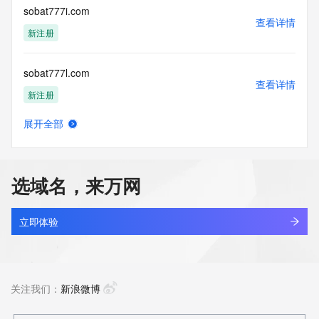
sobat777i.com
查看详情
新注册
sobat777l.com
查看详情
新注册
展开全部
sobat777o.com
查看详情
新注册
选域名，来万网
sobat777s.com
查看详情
新注册
立即体验
sobat777t.com
查看详情
新注册
关注我们：
新浪微博