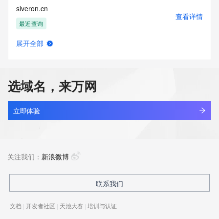
siveron.cn
查看详情
最近查询
展开全部
sivflor.com
查看详情
新注册
选域名，来万网
sivgei4s.top
查看详情
新注册
立即体验
sivir.cc
查看详情
最近查询
关注我们：
新浪微博
siviral.store
联系我们
查看详情
最近查询
文档
|
开发者社区
|
天池大赛
|
培训与认证