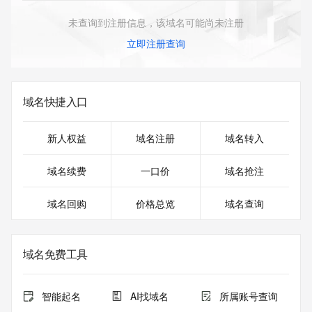
未查询到注册信息，该域名可能尚未注册
立即注册查询
域名快捷入口
新人权益
域名注册
域名转入
域名续费
一口价
域名抢注
域名回购
价格总览
域名查询
域名免费工具
智能起名
AI找域名
所属账号查询