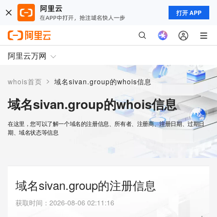
打开 APP
阿里云万网
>
whois首页
域名sivan.group的whois信息
域名sivan.group的whois信息
在这里，您可以了解一个域名的注册信息、所有者、注册商、注册日期、过期日
期、域名状态等信息
域名sivan.group的注册信息
获取时间
：
2026-08-06 02:11:16