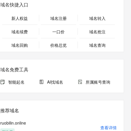
安全
畅自然，细节丰富
高表现力语音合成大模型，语音克隆听感自然
我要投诉
PolarDB
域名快捷入口
上云场景组合购
Milvus 弹性伸缩功能新增节
伴
漫剧创作，剧本、分镜、视频高效生成
100%兼容MySQL、PostgreSQL，兼容Oracle，支持集中和分布式
覆盖90%+业务场景，专享组合折扣价
点支持范围
2V
VPN
Fun-ASR
新人权益
域名注册
域名转入
文戏情感细腻自然，动作戏激烈拳拳到肉，实现更强表演能力
支持中英文自由切换，具备更强的噪声鲁棒性
ernetes 版 ACK
云聚AI 严选权益
AI 原生数据库服务发布
SSL 证书
，一键激活高效办公新体验
理容器应用的 K8s 服务
精选AI产品，从模型到应用全链提效
Agent 数据网关
域名续费
一口价
域名抢注
堡垒机
AI 用量加速计划
云原生数据库 PolarDB
应用
域名回购
价格总览
防火墙
域名查询
、识别商机，让客服更高效、服务更出色。
新老同享，达量后返
Agentic Database 发布
千问办公
主机安全
NEW
的智能体编程平台
一站式AI生产力平台
域名免费工具
AI 应用及服务市场
伶鹊
企业级人与Agent协作平台，接入和调度多个数字员工
智能客服平台，对话机器人、对话分析、智能外呼
智能起名
AI找域名
所属账号查询
AI 应用
大模型服务平台百炼 - 全妙
大模型
应用创作平台
多模态内容创作工具，已接入 DeepSeek
自然语言处理
推荐域名
数据标注
ruobilin.online
机器学习
查看详情