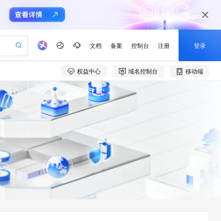
文档
备案
控制台
注册
登录
权益中心
域名控制台
移动端
验
作计划
器
AI 活动
专业服务
服务伙伴合作计划
开发者社区
加入我们
产品动态
服务平台百炼
阿里云 OPC 创新助力计划
一站式生成采购清单，支持单品或批量购买
io：打造专属 AI 语音助手
S产品伙伴计划（繁花）
峰会
CS
造的大模型服务与应用开发平台
一句话生成原生可编辑精美 PPT 文稿
AI 生产力先锋
Al MaaS 服务伙伴赋能合作
域名
博文
Careers
至高可申请百万元
Qwen3.8-Max 模型上线
开启高性价比 AI 编程新体验
弹性可伸缩的云计算服务
Qwen-Audio-3.0-Realtime 端到端实时语音角色扮演
输入一句话想法, 轻松生成专业的 PPT
先锋实践拓展 AI 生产力的边界
Token 补贴，五大权
计划
海大会
伙伴信用分合作计划
商标
问答
社会招聘
益加速 OPC 成功
eek-V4-Pro
SS
一键部署幻兽帕鲁游戏服务器
飞天发布时刻
HOT
Open Search 向量检索版支
划
备案
电子书
校园招聘
pSeek-V4-Pro
视频创作，一键激活电商全链路生产力
稳定、安全、高性价比、高性能的云存储服务
一键购买专属联机服务器，轻松开启游戏
所见，即是所愿
持视频检索 Pipeline 功能
更多支持
划
公司注册
镜像站
视频生成
语音识别与合成
专属 QwenPaw
漫剧工坊：一站式动画创作平台
AI 实训营
HOT
应用身份服务 (IDaaS)
合作伙伴培训与认证
划
上云迁移
站生成，高效打造优质广告素材
全接入的云上超级电脑
从聊天伙伴进化为能主动干活的本地数字员工
快速生产连贯的高质量长漫剧
从基础到进阶，Agent 创客手把手教你
OpenClaw 管理能力上线
e-1.1-T2V
Qwen3-TTS-Flash
lScope
我要反馈
查询合作伙伴
畅细腻的高质量视频
离线语音合成大模型，多语言方言自适应，低延迟高稳定
n Alibaba Cloud ISV 合作
代维服务
建企业门户网站
10 分钟搭建微信、支付宝小程序
MaxCompute MaxFrame 提
创新加速
ope
登录合作伙伴管理后台
我要建议
站，无忧落地极速上线
以可视化方式快速构建移动和 PC 门户网站
国内短信简单易用，安全可靠，秒级触达，全球覆盖200+国家和地区。
高效部署网站，快速应用到小程序
供自动弹性内存功能
e-1.1-I2V
Cosyvoice-V3-Flash