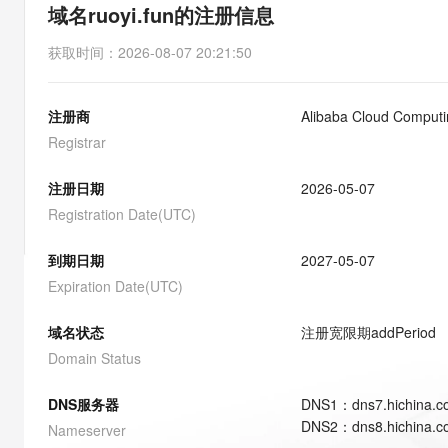
存储
天池大赛
能看、能想、能动手的多模
域名ruoyi.fun的注册信息
云解析DNS
解决方案免费试用 新老
电子合同
最高领取价值200元试用
安全
网络与CDN
AI 算法大赛
Qwen3-VL-Plus
获取时间
：
2026-08-07 20:21:50
畅捷通
大数据开发治理平台 Data
AI 产品 免费试用
网络
安全
云开发大赛
Tableau 订阅
1亿+ 大模型 tokens 和 
注册商
Alibaba Cloud Computin
可观测
入门学习赛
中间件
AI空中课堂在线直播课
云防火墙
140+云产品 免费试用
Registrar
大模型服务
上云与迁云
云原生的云上边界网络安全
产品新客免费试用，最长1
数据库
生态解决方案
注册日期
2026-05-07
千问AI平台-Token Plan
企业出海
大模型ACA认证体验
大数据计算
Registration Date(UTC)
助力企业全员 AI 认知与能
行业生态解决方案
政企业务
媒体服务
千问AI平台-模型体验
到期日期
2027-05-07
开发者生态解决方案
在线体验全尺寸、多种模态
Expiration Date(UTC)
企业服务与云通信
AI 开发和 AI 应用解决
Happy 系列大模型
域名与网站
域名状态
注册宽限期
addPeriod
Domain Status
终端用户计算
DNS服务器
DNS
1
：
dns7.hichina.
Serverless
大模型解决方案
DNS
2
：
dns8.hichina.
Nameserver
开发工具