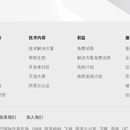
es and
rovided by
this
价
技术内容
权益
服
 lawful
技术解决方案
免费试用
基
ta
帮助文档
解决方案免费试用
企
pporting
开发者社区
高校计划
迁
dvertising
天池大赛
推荐返现计划
官
r
器
阿里云认证
健
processes
管理
信
y
ames or
联系我们
加入我们
y time. By
巴国际交易市场
1688
阿里妈妈
飞猪
阿里云计算
万网
高德
UC