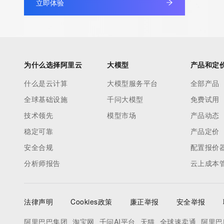
立即体验
under contract with the Internet Corporation for Assigned Nam
Numbers. Whois information from other top-level domains is p
a third-party under license to Tucows Registry.
This service is intended only for query-based access. By using 
为什么选择阿里云
大模型
产品和定
service, you agree that you will use any data presented only for
什么是云计算
大模型服务平台
全部产品
purposes and that, under no circumstances will you use (a) da
全球基础设施
千问大模型
免费试用
acquired for the purpose of allowing, enabling, or otherwise su
the transmission by e-mail, telephone, facsimile or other
技术领先
模型市场
产品动态
communications mechanism of mass  unsolicited, commercial a
稳定可靠
产品定价
or solicitations to entities other than your existing  customers; o
安全合规
配置报价
(b) this service to enable high volume, automated, electronic 
分析师报告
云上成本
that send queries or data to the systems of any Registrar or an
Registry except as reasonably necessary to register domain n
modify existing domain name registrations.
法律声明
Cookies政策
廉正举报
安全举报
Tucows Registry reserves the right to modify these terms at an
阿里巴巴集团
淘宝网
千问AI平台
天猫
全球速卖通
阿里巴