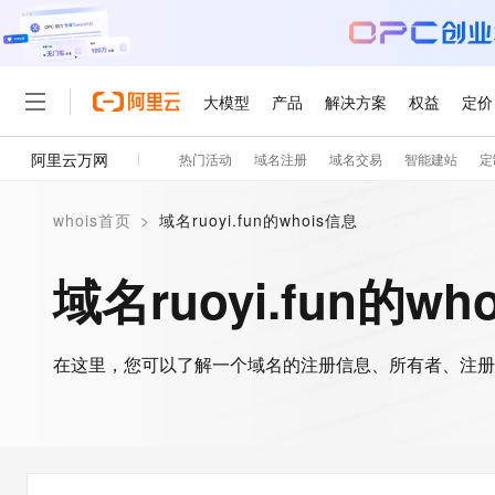
大模型
产品
解决方案
权益
定价
阿里云万网
热门活动
域名注册
域名交易
智能建站
定
大模型
产品
解决方案
权益
定价
云市场
伙伴
服务
了解阿里云
精选产品
精选解决方案
普惠上云
产品定价
精选商城
成为销售伙伴
售前咨询
为什么选择阿里云
千问AI平台
whois首页
>
域名ruoyi.fun的whois信息
了解云产品的定价详情
大模型服务平台百炼
千问办公，解锁你的工作
普惠上云 官方力荐
分销伙伴
在线服务
网站建设
什么是云计算
大
大模型服务与应用平台
企业级Agent产品，直接
云服务器38元/年起，超
域名ruoyi.fun的wh
咨询伙伴
多端小程序
技术领先
云上成本管理
售后服务
轻量应用服务器
Agency Agents：拥
官方推荐返现计划
大模型
精选产品
精选解决方案
Salesforce 国际版订阅
稳定可靠
管理和优化成本
推荐新用户得奖励，单订单
销售伙伴合作计划
自助服务
友盟天域
安全合规
人工智能与机器学习
AI
文本生成
在这里，您可以了解一个域名的注册信息、所有者、注册
云数据库 RDS
HappyHorse 打造一
云工开物
无影生态合作计划
在线服务
观测云
分析师报告
高校专属算力普惠，学生认
计算
互联网应用开发
Qwen3.8-Max
HOT
Salesforce On Alibaba C
工单服务
智能体时代全能旗舰模型
Tuya 物联网平台阿里云
研究报告与白皮书
人工智能平台 PAI
快速拥有专属 OpenClaw
大模
Consulting Partner 合
大数据
容器
免费试用
短信专区
一站式AI开发、训练和推
蓝凌 OA
Qwen3.7-Plus
AI 大模型销售与服务生
现代化应用