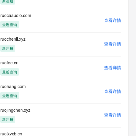
新注册
息提取
与 AI 智能体进行实时音视频通话
从文本、图片、视频中提取结构化的属性信息
构建支持视频理解的 AI 音视频实时通话应用
ruocaaudio.com
查看详情
t.diy 一步搞定创意建站
构建大模型应用的安全防护体系
最近查询
通过自然语言交互简化开发流程,全栈开发支持
通过阿里云安全产品对 AI 应用进行安全防护
ruochenll.xyz
查看详情
新注册
ruofee.cn
查看详情
最近查询
ruohang.com
查看详情
最近查询
ruojingchen.xyz
查看详情
新注册
ruojxvxb.cn