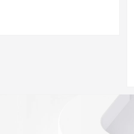
ann.org/wicf
40Z <<<
s://icann.org/epp
ed
rmational
Registry is
tes