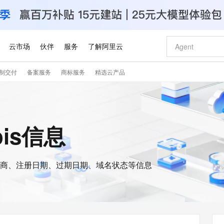
云市场
伙伴
服务
了解阿里云
制交付
备案服务
商标服务
精选云产品
AI 特惠
数据与 API
成为产品伙伴
企业增值服务
最佳实践
价格计算器
AI 场景体
基础软件
产品伙伴合
阿里云认证
市场活动
配置报价
大模型
自助选配和估算价格
新方式
睿译宝，AI翻译排版一步到位
智启 AI 普惠权益
产品生态集成认证中心
企业支持计划
云上春晚
域名与网站
千问官方 MaaS 平台，为开发者和 Agent 而生，新用户赠送 1 亿 + tokens 额度
Qwen Aud
AI Coding
阿里云Maa
2026 阿里云
云服务器 E
为企业打
数据集
Windows
大模型认证
模型
NEW
NEW
交付可用成果
值低价云产品抢先购
上传文档即自动完成翻译和格式还原
至高享 1亿+免费 tokens，加速 Al 应用落地
提供智能易用的域名与建站服务
智能编程，一键
安全可靠、
ois信息
产品生态伙伴
专家技术服务
云上奥运之旅
弹性计算合作
阿里云中企出
手机三要素
宝塔 Linux
全部认证
价格优势
有专属领域专家
GLM-5.2：长任务时代开源旗舰模型
阿里云 OPC 创新助力计划
千问大模型
即刻拥有 DeepS
AI 电商营销
对象存储 O
大模型
产品生态伙伴工作台
企业增值服务台
云栖战略参考
云存储合作计
云栖大会
身份实名认证
CentOS
训练营
推动算力普惠，释放技术红利
最高返9万
多领域专家智能体,一键组建 AI 虚拟交付团队
快速构建应用程序和网站，即刻迈出上云第一步
至高百万元 Token 补贴，加速一人公司成长
多元化、高性能、安全可靠的大模型服务
真正可用的 1M 上下文,一次完成代码全链路开发
轻松解锁专属 Dee
从图文生成到
云上的中国
数据库合作计
活动全景
短信
Docker
图片和
商、注册日期、过期日期、域名状态等信息
站式影视创作平台
Hermes Agent，打造自进化智能体
Token Plan 模型订阅计划
数字证书管理服务（原SSL证书）
5 分钟轻松部署
AI 广告创作
无影云电脑
企业成长
NEW
信息公告
看见新力量
云网络合作计
OCR 文字识别
JAVA
证享300元代金券
可视化编排打通从文字构思到成片全链路闭环
全托管，含MySQL、PostgreSQL、SQL Server、MariaDB多引擎
自主进化，持久记忆，越用越聪明
Qwen3.8-Max 首发尝鲜，限时加量 10 倍，夜间低至2折
实现全站HTTPS，呈现可信的WEB访问
图文、视频一
随时随地安
Kimi-K3
HappyHors
NEW
魔搭 Mode
loud
服务实践
官网公告
Kimi 最新旗舰模型，长程编程与推理利器
让文字生成流
金融模力时刻
Salesforce O
版
发票查验
全能环境
Claude Code + GStack 打造工程团队
千问办公，限时限量积分加倍
Qoder
低代码高效构
AI 建站
短信服务
型
NEW
作计划
计划
创新中心
魔搭 ModelSc
健康状态
理服务
让AI从“聊天伙伴”进化为能干活的“数字员工”
安装技能 GStack，拥有专属 AI 工程团队
你的AI工作搭子，覆盖日常办公高频场景
面向真实软件的智能体编程平台
0 代码专业建
客户案例
天气预报查询
操作系统
Deepseek-v4-pro
HappyHors
态合作计划