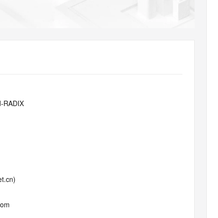
AI 应用
10分钟微调：让0.6B模型媲美235B模
多模态数据信
型
依托云原生高可用架构,实现Dify私有化部署
用1%尺寸在特定领域达到大模型90%以上效果
一个 AI 助手
超强辅助，Bol
即刻拥有 DeepSeek-R1 满血版
在企业官网、通讯软件中为客户提供 AI 客服
多种方案随心选，轻松解锁专属 DeepSeek
d-RADIX
t.cn)
com