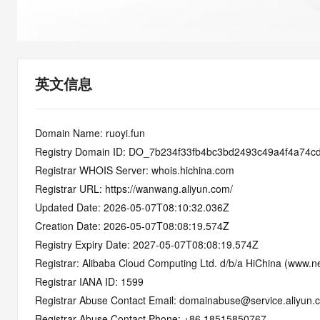
快速部署 Dify，高效搭建 
迁移与运维管理
10 分钟在聊天系统中增加
专有云
英文信息
Domain Name: ruoyi.fun
Registry Domain ID: DO_7b234f33fb4bc3bd2493c49a4f4a74c
Registrar WHOIS Server: whois.hichina.com
Registrar URL: https://wanwang.aliyun.com/
Updated Date: 2026-05-07T08:10:32.036Z
Creation Date: 2026-05-07T08:08:19.574Z
Registry Expiry Date: 2027-05-07T08:08:19.574Z
Registrar: Alibaba Cloud Computing Ltd. d/b/a HiChina (www.ne
Registrar IANA ID: 1599
Registrar Abuse Contact Email: domainabuse@service.aliyun.
Registrar Abuse Contact Phone: +86.18515850767