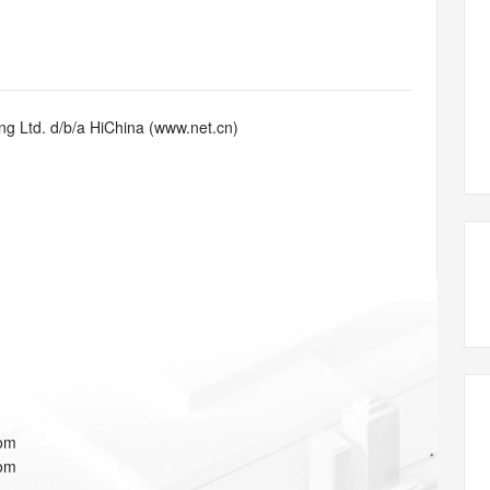
态智能体模型
旗舰 MoE 大模型，百万上下文与顶尖推理能力
图生视频，流
同享
万小智 AI 建站低至 15元/月
Qoder CN
AI 短剧/漫剧
云原生数据库 
快递物流查询
WordPress
成为服务伙
高校合作
点，立即开启云上创新
覆盖公网/内网、递归/权威、移动APP等全场景解析服务
送.CN域名，送备案服务码
基于千问大模型等，支持代码智能生成、研发智能问答
AI助力短剧
GLM-5.2
Wan2.7-T
Ubuntu
服务生态伙伴
视觉 Coding、空间感知、多模态思考等全面升级
1M上下文，专为长程任务能力而生
云工开物
企业应用
Works
Night Plan 支持 Qwen 3.8-Max
云原生大数据计算服务 MaxCompute
AI 办公
容器服务 Kub
NEW
Red Hat
30+ 款产品免费体验
Data Agent 驱动的一站式 Data+AI 开发治理平台
夜间 5 折，Qwen/Meoo/TokenPlan 客户专享
面向分析的企业级SaaS模式云数据仓库
AI智能应用
提供一站式管
科研合作
g Ltd. d/b/a HiChina (www.net.cn)
ERP
堂（旗舰版）
SUSE
智能客服
AI 应用构建
大模型原生
CRM
防护产品
2个月
自动承接线索
建站小程序
Qoder
大模型服务平台百炼-应用模版
OA 办公系统
HOT
NEW
面向真实软件
个人版上线、团队版降价；千问3.8-Max首发发尝鲜
丰富多元化的应用模版和解决方案
力提升
财税管理
模板建站
万有无界
大模型服务平台百炼-智能体
400电话
定制建站
的模型效果
灵活可视化地构建企业级 Agent
方案
广告营销
模板小程序
秒悟
人工智能平台 PAI
定制小程序
云端极速 AI 
新一代 AI 视频生成模型，深度适配广告营销等场景
AI Native 的算法工程平台，一站式完成建模、训练、推理服务部署
APP 开发
com
建站系统
com