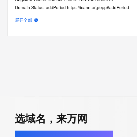
Domain Status: addPeriod https://icann.org/epp#addPeriod
Name Server: dns7.hichina.com
展开全部
Name Server: dns8.hichina.com
DNSSEC: unsigned
URL of the ICANN RDDS Inaccuracy Complaint Form: https://ic
>>> Last update of WHOIS database: 2026-05-09T06:24:31.2
For more information on domain status codes, please visit http
The WHOIS information provided in this page has been redact
in compliance with ICANN's Temporary Specification for gTLD
Registration Data.
选域名，来万网
The data in this record is provided by Tucows Registry for info
purposes only, and it does not guarantee its accuracy. Tucows 
authoritative for whois information in top-level domains it opera