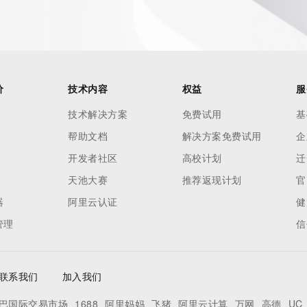
价
技术内容
权益
服
技术解决方案
免费试用
基
帮助文档
解决方案免费试用
企
开发者社区
高校计划
迁
天池大赛
推荐返现计划
官
器
阿里云认证
健
管理
信
联系我们
加入我们
巴国际交易市场
1688
阿里妈妈
飞猪
阿里云计算
万网
高德
UC