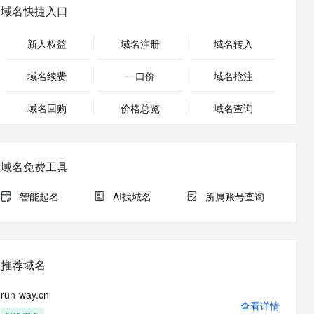
安全
畅自然，细节丰富
高表现力语音合成大模型，语音克隆听感自然
我要投诉
PolarDB
域名快捷入口
上云场景组合购
Milvus 弹性伸缩功能新增节
伴
漫剧创作，剧本、分镜、视频高效生成
100%兼容MySQL、PostgreSQL，兼容Oracle，支持集中和分布式
覆盖90%+业务场景，专享组合折扣价
点支持范围
2V
VPN
Fun-ASR
新人权益
域名注册
域名转入
文戏情感细腻自然，动作戏激烈拳拳到肉，实现更强表演能力
支持中英文自由切换，具备更强的噪声鲁棒性
ernetes 版 ACK
云聚AI 严选权益
AI 原生数据库服务发布
SSL 证书
，一键激活高效办公新体验
理容器应用的 K8s 服务
精选AI产品，从模型到应用全链提效
Agent 数据网关
域名续费
一口价
域名抢注
堡垒机
AI 用量加速计划
云原生数据库 PolarDB
应用
域名回购
价格总览
防火墙
域名查询
、识别商机，让客服更高效、服务更出色。
新老同享，达量后返
Agentic Database 发布
千问办公
主机安全
NEW
的智能体编程平台
一站式AI生产力平台
域名免费工具
AI 应用及服务市场
伶鹊
企业级人与Agent协作平台，接入和调度多个数字员工
智能客服平台，对话机器人、对话分析、智能外呼
智能起名
AI找域名
所属账号查询
AI 应用
大模型服务平台百炼 - 全妙
大模型
应用创作平台
多模态内容创作工具，已接入 DeepSeek
自然语言处理
推荐域名
数据标注
run-way.cn
机器学习
查看详情