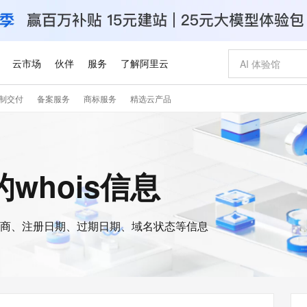
云市场
伙伴
服务
了解阿里云
制交付
备案服务
商标服务
精选云产品
AI 特惠
数据与 API
成为产品伙伴
企业增值服务
最佳实践
价格计算器
AI 场景体
基础软件
产品伙伴合
阿里云认证
市场活动
配置报价
大模型
自助选配和估算价格
步到位
智启 AI 普惠权益
产品生态集成认证中心
企业支持计划
云上春晚
域名与网站
Qwen Audio：打造专属 AI 语音助手
千问官方 MaaS 平台，为开发者和 Agent 而生，新用户赠送 1 亿 + tokens 额度
一句话生成原生
AI Coding
阿里云Maa
2026 阿里云
云服务器 E
为企业打
数据集
Windows
大模型认证
模型
NEW
NEW
格式还原
值低价云产品抢先购
至高享 1亿+免费 tokens，加速 Al 应用落地
提供智能易用的域名与建站服务
Qwen-Audio-3.0-Realtime 端到端实时语音角色扮演
输入一句话想法,
智能编程，一键
安全可靠、
n的whois信息
产品生态伙伴
专家技术服务
云上奥运之旅
弹性计算合作
阿里云中企出
手机三要素
宝塔 Linux
全部认证
价格优势
开源旗舰模型
即刻拥有 DeepSeek-V4-Pro
阿里云 OPC 创新助力计划
千问大模型
一键部署幻兽
AI 电商营销
对象存储 O
大模型
产品生态伙伴工作台
企业增值服务台
云栖战略参考
云存储合作计
云栖大会
身份实名认证
CentOS
训练营
推动算力普惠，释放技术红利
最高返9万
真正可用的 1M 上下文,一次完成代码全链路开发
快速构建应用程序和网站，即刻迈出上云第一步
轻松解锁专属 DeepSeek-V4-Pro
至高百万元 Token 补贴，加速一人公司成长
多元化、高性能、安全可靠的大模型服务
一键购买专属
从图文生成到
云上的中国
数据库合作计
活动全景
短信
Docker
图片和
商、注册日期、过期日期、域名状态等信息
自进化智能体
5 分钟轻松部署专属 QwenPaw
Token Plan 模型订阅计划
数字证书管理服务（原SSL证书）
高效搭建 AI
AI 广告创作
无影云电脑
企业成长
NEW
HOT
信息公告
看见新力量
云网络合作计
OCR 文字识别
JAVA
越聪明
证享300元代金券
全托管，含MySQL、PostgreSQL、SQL Server、MariaDB多引擎
Qwen3.8-Max 首发尝鲜，限时加量 10 倍，夜间低至2折
实现全站HTTPS，呈现可信的WEB访问
从聊天伙伴进化为能主动干活的本地数字员工
图文、视频一
随时随地安
Kimi-K3
HappyHors
NEW
魔搭 Mode
loud
服务实践
官网公告
Kimi 最新旗舰模型，长程编程与推理利器
让文字生成流
金融模力时刻
Salesforce O
版
发票查验
全能环境
Claude Code + GStack 打造工程团队
千问办公，限时限量积分加倍
Qoder
低代码高效构
AI 建站
短信服务
型
NEW
作计划
计划
创新中心
魔搭 ModelSc
健康状态
理服务
让AI从“聊天伙伴”进化为能干活的“数字员工”
安装技能 GStack，拥有专属 AI 工程团队
你的AI工作搭子，覆盖日常办公高频场景
面向真实软件的智能体编程平台
0 代码专业建
客户案例
天气预报查询
操作系统
Deepseek-v4-pro
HappyHors
态合作计划