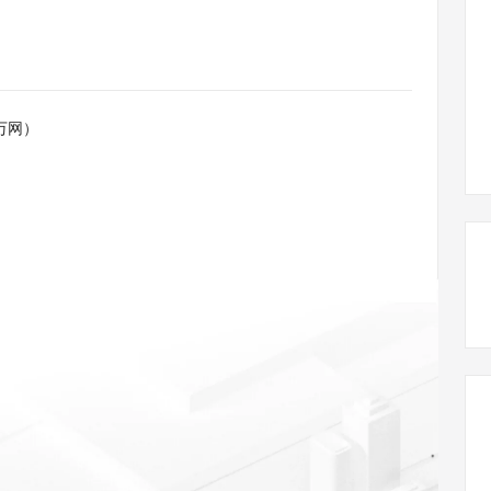
态智能体模型
旗舰 MoE 大模型，百万上下文与顶尖推理能力
图生视频，流
同享
万小智 AI 建站低至 15元/月
Qoder CN
AI 短剧/漫剧
云原生数据库 
快递物流查询
WordPress
成为服务伙
高校合作
点，立即开启云上创新
覆盖公网/内网、递归/权威、移动APP等全场景解析服务
送.CN域名，送备案服务码
基于千问大模型等，支持代码智能生成、研发智能问答
AI助力短剧
GLM-5.2
Wan2.7-T
Ubuntu
服务生态伙伴
视觉 Coding、空间感知、多模态思考等全面升级
1M上下文，专为长程任务能力而生
云工开物
企业应用
Works
Night Plan 支持 Qwen 3.8-Max
云原生大数据计算服务 MaxCompute
AI 办公
容器服务 Kub
NEW
Red Hat
30+ 款产品免费体验
Data Agent 驱动的一站式 Data+AI 开发治理平台
夜间 5 折，Qwen/Meoo/TokenPlan 客户专享
面向分析的企业级SaaS模式云数据仓库
AI智能应用
提供一站式管
科研合作
万网）
ERP
堂（旗舰版）
SUSE
智能客服
AI 应用构建
大模型原生
CRM
防护产品
2个月
自动承接线索
建站小程序
Qoder
大模型服务平台百炼-应用模版
OA 办公系统
HOT
NEW
面向真实软件
个人版上线、团队版降价；千问3.8-Max首发发尝鲜
丰富多元化的应用模版和解决方案
力提升
财税管理
模板建站
万有无界
大模型服务平台百炼-智能体
400电话
定制建站
的模型效果
灵活可视化地构建企业级 Agent
方案
广告营销
模板小程序
秒悟
人工智能平台 PAI
定制小程序
云端极速 AI 
新一代 AI 视频生成模型，深度适配广告营销等场景
AI Native 的算法工程平台，一站式完成建模、训练、推理服务部署
APP 开发
建站系统