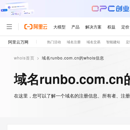
大模型
产品
解决方案
权益
定价
阿里云万网
热门活动
域名注册
域名交易
智能建站
定
大模型
产品
解决方案
权益
定价
云市场
伙伴
服务
了解阿里云
精选产品
精选解决方案
普惠上云
产品定价
精选商城
成为销售伙伴
售前咨询
为什么选择阿里云
千问AI平台
whois首页
>
域名runbo.com.cn的whois信息
了解云产品的定价详情
大模型服务平台百炼
睿译宝，AI翻译排版一
普惠上云 官方力荐
分销伙伴
在线服务
网站建设
什么是云计算
大
大模型服务与应用平台
上传文档即自动完成翻译和
云服务器38元/年起，超
域名runbo.com.c
咨询伙伴
多端小程序
技术领先
云上成本管理
售后服务
轻量应用服务器
GLM-5.2：长任务时代
官方推荐返现计划
大模型
精选产品
精选解决方案
Salesforce 国际版订阅
稳定可靠
管理和优化成本
推荐新用户得奖励，单订单
销售伙伴合作计划
自助服务
友盟天域
安全合规
人工智能与机器学习
AI
文本生成
在这里，您可以了解一个域名的注册信息、所有者、注册
云数据库 RDS
Hermes Agent，打造
云工开物
无影生态合作计划
在线服务
观测云
分析师报告
自主进化，持久记忆，越用
高校专属算力普惠，学生认
计算
互联网应用开发
Qwen3.8-Max
HOT
Salesforce On Alibaba C
工单服务
智能体时代全能旗舰模型
Tuya 物联网平台阿里云
研究报告与白皮书
人工智能平台 PAI
快速拥有专属 OpenClaw
大模
Consulting Partner 合
大数据
容器
免费试用
短信专区
一站式AI开发、训练和推
蓝凌 OA
Qwen3.7-Plus
AI 大模型销售与服务生
现代化应用