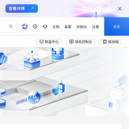
文档
备案
控制台
注册
登录
权益中心
域名控制台
移动端
验
作计划
器
AI 活动
专业服务
服务伙伴合作计划
开发者社区
加入我们
产品动态
服务平台百炼
阿里云 OPC 创新助力计划
一站式生成采购清单，支持单品或批量购买
可编辑精美 PPT 文稿
S产品伙伴计划（繁花）
峰会
CS
造的大模型服务与应用开发平台
Agency Agents：拥有专属领域专家
AI 生产力先锋
Al MaaS 服务伙伴赋能合作
域名
博文
Careers
至高可申请百万元
Qwen3.8-Max 模型上线
 轻松生成专业的 PPT
开启高性价比 AI 编程新体验
弹性可伸缩的云计算服务
先锋实践拓展 AI 生产力的边界
多领域专家智能体,一键组建 AI 虚拟交付团队
Token 补贴，五大权
计划
海大会
伙伴信用分合作计划
商标
问答
社会招聘
益加速 OPC 成功
帕鲁游戏服务器
SS
HappyHorse 打造一站式影视创作平台
飞天发布时刻
HOT
Open Search 向量检索版支
划
备案
电子书
校园招聘
联机服务器，轻松开启游戏
视频创作，一键激活电商全链路生产力
稳定、安全、高性价比、高性能的云存储服务
所见，即是所愿
持视频检索 Pipeline 功能
可视化编排打通从文字构思到成片全链路闭环
更多支持
划
公司注册
镜像站
视频生成
语音识别与合成
 智能体与工作流应用
漫剧工坊：一站式动画创作平台
AI 实训营
应用身份服务 (IDaaS)
合作伙伴培训与认证
划
上云迁移
站生成，高效打造优质广告素材
全接入的云上超级电脑
通过阿里云百炼高效搭建AI应用,助力高效开发
快速生产连贯的高质量长漫剧
从基础到进阶，Agent 创客手把手教你
OpenClaw 管理能力上线
e-1.1-T2V
Qwen3-TTS-Flash
lScope
我要反馈
查询合作伙伴
畅细腻的高质量视频
离线语音合成大模型，多语言方言自适应，低延迟高稳定
n Alibaba Cloud ISV 合作
代维服务
建企业门户网站
10 分钟搭建微信、支付宝小程序
MaxCompute MaxFrame 提
创新加速
ope
登录合作伙伴管理后台
我要建议
站，无忧落地极速上线
以可视化方式快速构建移动和 PC 门户网站
国内短信简单易用，安全可靠，秒级触达，全球覆盖200+国家和地区。
高效部署网站，快速应用到小程序
供自动弹性内存功能
e-1.1-I2V
Cosyvoice-V3-Flash