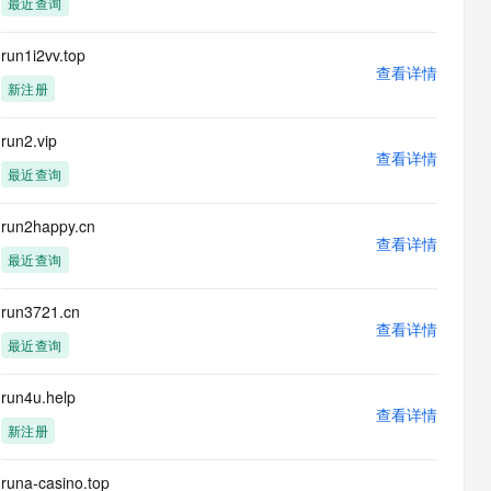
最近查询
息提取
与 AI 智能体进行实时音视频通话
从文本、图片、视频中提取结构化的属性信息
构建支持视频理解的 AI 音视频实时通话应用
run1i2vv.top
查看详情
t.diy 一步搞定创意建站
构建大模型应用的安全防护体系
新注册
通过自然语言交互简化开发流程,全栈开发支持
通过阿里云安全产品对 AI 应用进行安全防护
run2.vip
查看详情
最近查询
run2happy.cn
查看详情
最近查询
run3721.cn
查看详情
最近查询
run4u.help
查看详情
新注册
runa-casino.top