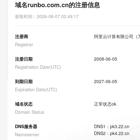
存储
天池大赛
能看、能想、能动手的多模
域名runbo.com.cn的注册信息
云解析DNS
解决方案免费试用 新老
电子合同
最高领取价值200元试用
安全
网络与CDN
AI 算法大赛
Qwen3-VL-Plus
获取时间
：
2026-08-07 02:49:17
畅捷通
大数据开发治理平台 Data
AI 产品 免费试用
网络
安全
云开发大赛
Tableau 订阅
1亿+ 大模型 tokens 和 
注册商
阿里云计算有限公司（
可观测
入门学习赛
中间件
AI空中课堂在线直播课
云防火墙
140+云产品 免费试用
Registrar
大模型服务
上云与迁云
云原生的云上边界网络安全
产品新客免费试用，最长1
数据库
生态解决方案
注册日期
2008-06-05
千问AI平台-Token Plan
企业出海
大模型ACA认证体验
大数据计算
Registration Date(UTC)
助力企业全员 AI 认知与能
行业生态解决方案
政企业务
媒体服务
千问AI平台-模型体验
到期日期
2027-06-05
开发者生态解决方案
在线体验全尺寸、多种模态
Expiration Date(UTC)
企业服务与云通信
AI 开发和 AI 应用解决
Happy 系列大模型
域名与网站
域名状态
正常状态
ok
Domain Status
终端用户计算
DNS服务器
DNS
1
：
pk3.22.cn
Serverless
大模型解决方案
DNS
2
：
pk4.22.cn
Nameserver
开发工具