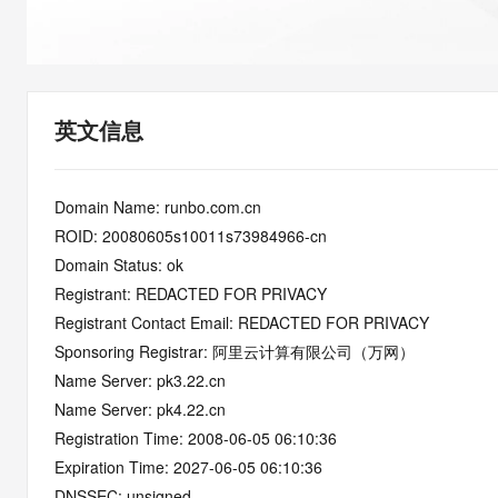
快速部署 Dify，高效搭建 
迁移与运维管理
10 分钟在聊天系统中增加
专有云
英文信息
Domain Name: runbo.com.cn
ROID: 20080605s10011s73984966-cn
Domain Status: ok
Registrant: REDACTED FOR PRIVACY
Registrant Contact Email: REDACTED FOR PRIVACY
Sponsoring Registrar: 阿里云计算有限公司（万网）
Name Server: pk3.22.cn
Name Server: pk4.22.cn
Registration Time: 2008-06-05 06:10:36
Expiration Time: 2027-06-05 06:10:36
DNSSEC: unsigned