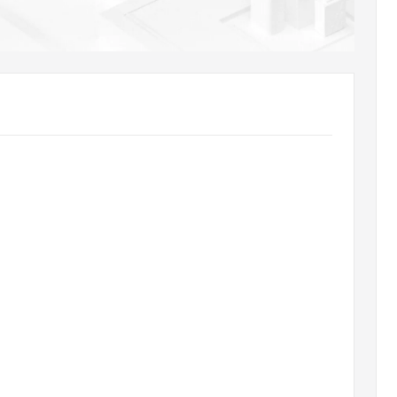
AI 应用
10分钟微调：让0.6B模型媲美235B模
多模态数据信
型
依托云原生高可用架构,实现Dify私有化部署
用1%尺寸在特定领域达到大模型90%以上效果
一个 AI 助手
超强辅助，Bol
即刻拥有 DeepSeek-R1 满血版
在企业官网、通讯软件中为客户提供 AI 客服
多种方案随心选，轻松解锁专属 DeepSeek