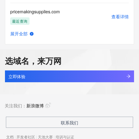
pricemakingsupplies.com
查看详情
最近查询
展开全部
pricesvalue.com
查看详情
最近查询
选域名，来万网
prichip.com
查看详情
最近查询
立即体验
priconodon.com
查看详情
最近查询
关注我们：
新浪微博
pride-media.net
联系我们
查看详情
最近查询
文档
|
开发者社区
|
天池大赛
|
培训与认证