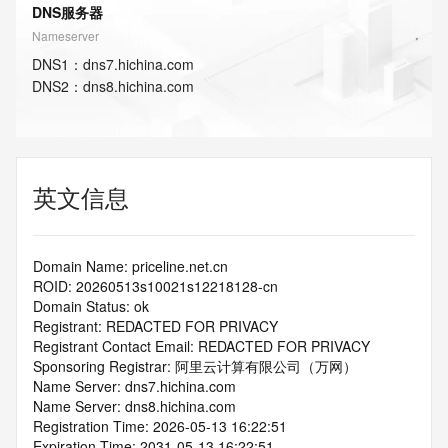
DNS服务器
Nameserver
DNS
1
：
dns7.hichina.com
DNS
2
：
dns8.hichina.com
英文信息
Domain Name: priceline.net.cn
ROID: 20260513s10021s12218128-cn
Domain Status: ok
Registrant: REDACTED FOR PRIVACY
Registrant Contact Email: REDACTED FOR PRIVACY
Sponsoring Registrar: 阿里云计算有限公司（万网）
Name Server: dns7.hichina.com
Name Server: dns8.hichina.com
Registration Time: 2026-05-13 16:22:51
Expiration Time: 2031-05-13 16:22:51