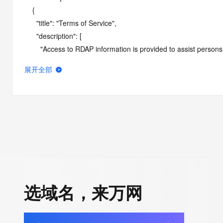
    {

      "title": "Terms of Service",

      "description": [

        "Access to RDAP information is provided to assist persons in determining the contents of a domain name registration 
record in the registry database. The data in this record is provide
展开全部
operated by Identity Digital, then the corresponding primary Reg
Identity Digital nor the Registry Operator guarantee its accurac
agree that you will use this data only for lawful purposes and th
allow, enable, or otherwise support the transmission by e-mail, 
advertising or solicitations to entities other than the data recip
automated, electronic processes that send queries or data to the 
Operator except as reasonably necessary to register domain na
RDAP service, please consider the following: the RDAP service
SRS service. RDAP is not considered authoritative for registe
选域名，来万网
downtime during production or OT&E maintenance periods. Queri
queries are received from a single IP address within a specified t
period of time to prevent disruption of RDAP service access. A