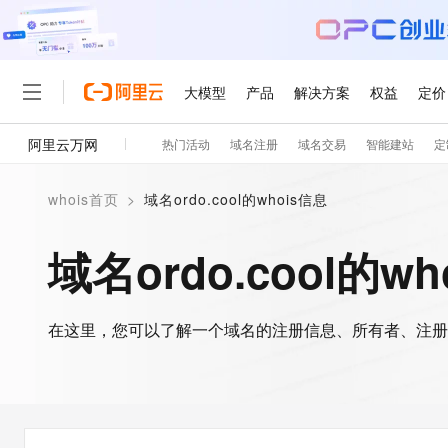
大模型
产品
解决方案
权益
定价
阿里云万网
热门活动
域名注册
域名交易
智能建站
定
大模型
产品
解决方案
权益
定价
云市场
伙伴
服务
了解阿里云
精选产品
精选解决方案
普惠上云
产品定价
精选商城
成为销售伙伴
售前咨询
为什么选择阿里云
千问AI平台
whois首页
>
域名ordo.cool的whois信息
了解云产品的定价详情
大模型服务平台百炼
千问办公，解锁你的工作
普惠上云 官方力荐
分销伙伴
在线服务
网站建设
什么是云计算
大
大模型服务与应用平台
企业级Agent产品，直接
云服务器38元/年起，超
域名ordo.cool的w
咨询伙伴
多端小程序
技术领先
云上成本管理
售后服务
轻量应用服务器
Agency Agents：拥
官方推荐返现计划
大模型
精选产品
精选解决方案
Salesforce 国际版订阅
稳定可靠
管理和优化成本
推荐新用户得奖励，单订单
销售伙伴合作计划
自助服务
友盟天域
安全合规
人工智能与机器学习
AI
文本生成
在这里，您可以了解一个域名的注册信息、所有者、注册
云数据库 RDS
HappyHorse 打造一
云工开物
无影生态合作计划
在线服务
观测云
分析师报告
高校专属算力普惠，学生认
计算
互联网应用开发
Qwen3.8-Max
HOT
Salesforce On Alibaba C
工单服务
智能体时代全能旗舰模型
Tuya 物联网平台阿里云
研究报告与白皮书
人工智能平台 PAI
快速拥有专属 OpenClaw
大模
Consulting Partner 合
大数据
容器
免费试用
短信专区
一站式AI开发、训练和推
蓝凌 OA
Qwen3.7-Plus
AI 大模型销售与服务生
现代化应用