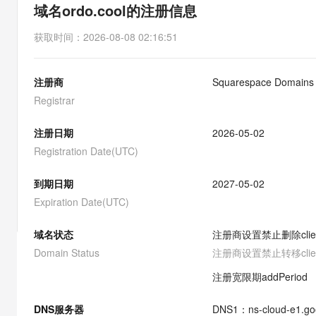
存储
天池大赛
能看、能想、能动手的多模
域名ordo.cool的注册信息
云解析DNS
解决方案免费试用 新老
电子合同
最高领取价值200元试用
安全
网络与CDN
AI 算法大赛
Qwen3-VL-Plus
获取时间
：
2026-08-08 02:16:51
畅捷通
大数据开发治理平台 Data
AI 产品 免费试用
网络
安全
云开发大赛
Tableau 订阅
1亿+ 大模型 tokens 和 
注册商
Squarespace Domains 
可观测
入门学习赛
中间件
AI空中课堂在线直播课
云防火墙
140+云产品 免费试用
Registrar
大模型服务
上云与迁云
云原生的云上边界网络安全
产品新客免费试用，最长1
数据库
生态解决方案
注册日期
2026-05-02
千问AI平台-Token Plan
企业出海
大模型ACA认证体验
大数据计算
Registration Date(UTC)
助力企业全员 AI 认知与能
行业生态解决方案
政企业务
媒体服务
千问AI平台-模型体验
到期日期
2027-05-02
开发者生态解决方案
在线体验全尺寸、多种模态
Expiration Date(UTC)
企业服务与云通信
AI 开发和 AI 应用解决
Happy 系列大模型
域名与网站
域名状态
注册商设置禁止删除
cli
Domain Status
注册商设置禁止转移
cli
终端用户计算
注册宽限期
addPeriod
Serverless
大模型解决方案
DNS服务器
DNS
1
：
ns-cloud-e1.g
开发工具