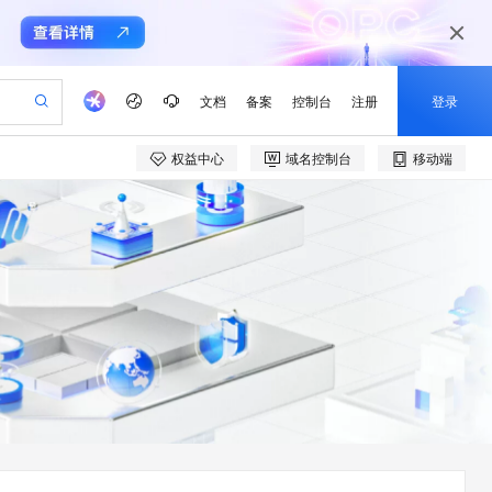
文档
备案
控制台
注册
登录
权益中心
域名控制台
移动端
验
作计划
器
AI 活动
专业服务
服务伙伴合作计划
开发者社区
加入我们
产品动态
服务平台百炼
阿里云 OPC 创新助力计划
一站式生成采购清单，支持单品或批量购买
io：打造专属 AI 语音助手
S产品伙伴计划（繁花）
峰会
CS
造的大模型服务与应用开发平台
一句话生成原生可编辑精美 PPT 文稿
AI 生产力先锋
Al MaaS 服务伙伴赋能合作
域名
博文
Careers
至高可申请百万元
Qwen3.8-Max 模型上线
开启高性价比 AI 编程新体验
弹性可伸缩的云计算服务
Qwen-Audio-3.0-Realtime 端到端实时语音角色扮演
输入一句话想法, 轻松生成专业的 PPT
先锋实践拓展 AI 生产力的边界
Token 补贴，五大权
计划
海大会
伙伴信用分合作计划
商标
问答
社会招聘
益加速 OPC 成功
eek-V4-Pro
SS
一键部署幻兽帕鲁游戏服务器
飞天发布时刻
HOT
Open Search 向量检索版支
划
备案
电子书
校园招聘
pSeek-V4-Pro
视频创作，一键激活电商全链路生产力
稳定、安全、高性价比、高性能的云存储服务
一键购买专属联机服务器，轻松开启游戏
所见，即是所愿
持视频检索 Pipeline 功能
更多支持
划
公司注册
镜像站
视频生成
语音识别与合成
专属 QwenPaw
漫剧工坊：一站式动画创作平台
AI 实训营
HOT
应用身份服务 (IDaaS)
合作伙伴培训与认证
划
上云迁移
站生成，高效打造优质广告素材
全接入的云上超级电脑
从聊天伙伴进化为能主动干活的本地数字员工
快速生产连贯的高质量长漫剧
从基础到进阶，Agent 创客手把手教你
OpenClaw 管理能力上线
e-1.1-T2V
Qwen3-TTS-Flash
lScope
我要反馈
查询合作伙伴
畅细腻的高质量视频
离线语音合成大模型，多语言方言自适应，低延迟高稳定
n Alibaba Cloud ISV 合作
代维服务
建企业门户网站
10 分钟搭建微信、支付宝小程序
MaxCompute MaxFrame 提
创新加速
ope
登录合作伙伴管理后台
我要建议
站，无忧落地极速上线
以可视化方式快速构建移动和 PC 门户网站
国内短信简单易用，安全可靠，秒级触达，全球覆盖200+国家和地区。
高效部署网站，快速应用到小程序
供自动弹性内存功能
e-1.1-I2V
Cosyvoice-V3-Flash