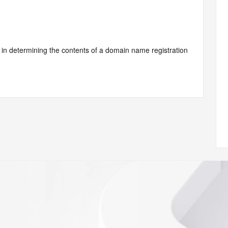
d by Identity Digital or, if the record pertains to a TLD not 
istry Operator for informational purposes only, and neither 
y. This service is intended only for query-based access. You 
at, under no circumstances will you use this data to (a) 
telephone, or facsimile of mass unsolicited, commercial 
ient's own existing customers; or (b) enable high volume, 
systems of Identity Digital, a Registrar, or Registry 
mes or modify existing registrations. When using the 
 is not a replacement for standard EPP commands to the 
red domain objects. The RDAP service may be scheduled for 
es to the RDAP services are throttled. If too many 
ime, the service will begin to reject further queries for a 
buse of the RDAP system through data mining is mitigated 