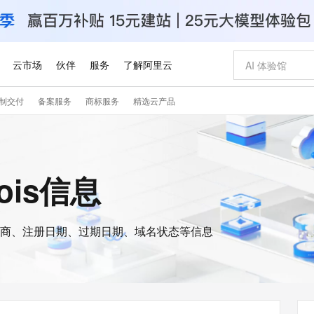
云市场
伙伴
服务
了解阿里云
制交付
备案服务
商标服务
精选云产品
AI 特惠
数据与 API
成为产品伙伴
企业增值服务
最佳实践
价格计算器
AI 场景体
基础软件
产品伙伴合
阿里云认证
市场活动
配置报价
大模型
自助选配和估算价格
新方式
睿译宝，AI翻译排版一步到位
智启 AI 普惠权益
产品生态集成认证中心
企业支持计划
云上春晚
域名与网站
千问官方 MaaS 平台，为开发者和 Agent 而生，新用户赠送 1 亿 + tokens 额度
Qwen Aud
AI Coding
阿里云Maa
2026 阿里云
云服务器 E
为企业打
数据集
Windows
大模型认证
模型
NEW
NEW
交付可用成果
值低价云产品抢先购
上传文档即自动完成翻译和格式还原
至高享 1亿+免费 tokens，加速 Al 应用落地
提供智能易用的域名与建站服务
智能编程，一键
安全可靠、
hois信息
产品生态伙伴
专家技术服务
云上奥运之旅
弹性计算合作
阿里云中企出
手机三要素
宝塔 Linux
全部认证
价格优势
有专属领域专家
GLM-5.2：长任务时代开源旗舰模型
阿里云 OPC 创新助力计划
千问大模型
即刻拥有 DeepS
AI 电商营销
对象存储 O
大模型
产品生态伙伴工作台
企业增值服务台
云栖战略参考
云存储合作计
云栖大会
身份实名认证
CentOS
训练营
推动算力普惠，释放技术红利
最高返9万
多领域专家智能体,一键组建 AI 虚拟交付团队
快速构建应用程序和网站，即刻迈出上云第一步
至高百万元 Token 补贴，加速一人公司成长
多元化、高性能、安全可靠的大模型服务
真正可用的 1M 上下文,一次完成代码全链路开发
轻松解锁专属 Dee
从图文生成到
云上的中国
数据库合作计
活动全景
短信
Docker
图片和
商、注册日期、过期日期、域名状态等信息
站式影视创作平台
Hermes Agent，打造自进化智能体
Token Plan 模型订阅计划
数字证书管理服务（原SSL证书）
5 分钟轻松部署
AI 广告创作
无影云电脑
企业成长
NEW
信息公告
看见新力量
云网络合作计
OCR 文字识别
JAVA
证享300元代金券
可视化编排打通从文字构思到成片全链路闭环
全托管，含MySQL、PostgreSQL、SQL Server、MariaDB多引擎
自主进化，持久记忆，越用越聪明
Qwen3.8-Max 首发尝鲜，限时加量 10 倍，夜间低至2折
实现全站HTTPS，呈现可信的WEB访问
图文、视频一
随时随地安
Kimi-K3
HappyHors
NEW
魔搭 Mode
loud
服务实践
官网公告
Kimi 最新旗舰模型，长程编程与推理利器
让文字生成流
金融模力时刻
Salesforce O
版
发票查验
全能环境
Claude Code + GStack 打造工程团队
千问办公，限时限量积分加倍
Qoder
低代码高效构
AI 建站
短信服务
型
NEW
作计划
计划
创新中心
魔搭 ModelSc
健康状态
理服务
让AI从“聊天伙伴”进化为能干活的“数字员工”
安装技能 GStack，拥有专属 AI 工程团队
你的AI工作搭子，覆盖日常办公高频场景
面向真实软件的智能体编程平台
0 代码专业建
客户案例
天气预报查询
操作系统
Deepseek-v4-pro
HappyHors
态合作计划