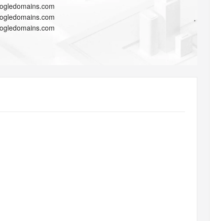
AI 应用
10分钟微调：让0.6B模型媲美235B模
多模态数据信
oogledomains.com
型
依托云原生高可用架构,实现Dify私有化部署
oogledomains.com
用1%尺寸在特定领域达到大模型90%以上效果
oogledomains.com
一个 AI 助手
超强辅助，Bol
即刻拥有 DeepSeek-R1 满血版
在企业官网、通讯软件中为客户提供 AI 客服
多种方案随心选，轻松解锁专属 DeepSeek