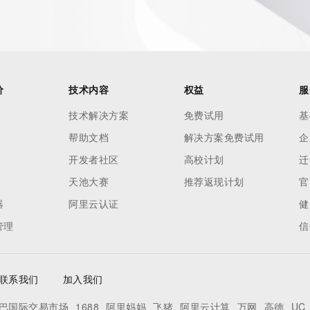
. Where applicable, the presence of a [Non-Public Data] 
to applicable data privacy laws or requirements. Should you 
 available through the registrar URL listed above. Access to 
 reasonably confirmed that the requester holds a specific 
thheld data. Access to the data provided by Identity Digital 
价
技术内容
权益
服
ttps://www.identity.digital/about/policies/whois-layered-
技术解决方案
免费试用
基
stry Operators reserve the right to modify these terms at 
icy."

帮助文档
解决方案免费试用
企
开发者社区
高校计划
迁
天池大赛
推荐返现计划
官
器
阿里云认证
健
管理
信
联系我们
加入我们
巴国际交易市场
1688
阿里妈妈
飞猪
阿里云计算
万网
高德
UC