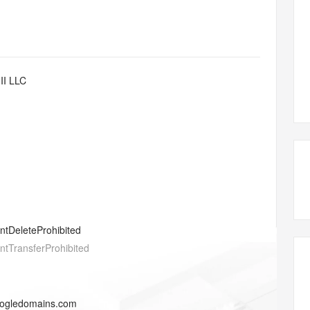
态智能体模型
旗舰 MoE 大模型，百万上下文与顶尖推理能力
图生视频，流
同享
万小智 AI 建站低至 15元/月
Qoder CN
AI 短剧/漫剧
云原生数据库 
快递物流查询
WordPress
成为服务伙
高校合作
点，立即开启云上创新
覆盖公网/内网、递归/权威、移动APP等全场景解析服务
送.CN域名，送备案服务码
基于千问大模型等，支持代码智能生成、研发智能问答
AI助力短剧
GLM-5.2
Wan2.7-T
Ubuntu
服务生态伙伴
视觉 Coding、空间感知、多模态思考等全面升级
1M上下文，专为长程任务能力而生
云工开物
企业应用
Works
Night Plan 支持 Qwen 3.8-Max
云原生大数据计算服务 MaxCompute
AI 办公
容器服务 Kub
NEW
Red Hat
30+ 款产品免费体验
Data Agent 驱动的一站式 Data+AI 开发治理平台
夜间 5 折，Qwen/Meoo/TokenPlan 客户专享
面向分析的企业级SaaS模式云数据仓库
AI智能应用
提供一站式管
科研合作
II LLC
ERP
堂（旗舰版）
SUSE
智能客服
AI 应用构建
大模型原生
CRM
防护产品
2个月
自动承接线索
建站小程序
Qoder
大模型服务平台百炼-应用模版
OA 办公系统
HOT
NEW
面向真实软件
个人版上线、团队版降价；千问3.8-Max首发发尝鲜
丰富多元化的应用模版和解决方案
力提升
财税管理
模板建站
万有无界
大模型服务平台百炼-智能体
400电话
定制建站
的模型效果
灵活可视化地构建企业级 Agent
方案
广告营销
模板小程序
秒悟
人工智能平台 PAI
entDeleteProhibited
定制小程序
云端极速 AI 
新一代 AI 视频生成模型，深度适配广告营销等场景
AI Native 的算法工程平台，一站式完成建模、训练、推理服务部署
entTransferProhibited
APP 开发
建站系统
oogledomains.com