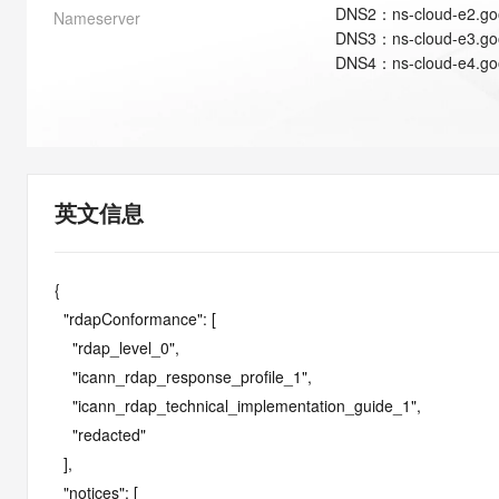
快速部署 Dify，高效搭建 
DNS
2
：
ns-cloud-e2.g
Nameserver
DNS
3
：
ns-cloud-e3.g
迁移与运维管理
DNS
4
：
ns-cloud-e4.g
10 分钟在聊天系统中增加
专有云
英文信息
{

  "rdapConformance": [

    "rdap_level_0",

    "icann_rdap_response_profile_1",

    "icann_rdap_technical_implementation_guide_1",

    "redacted"

  ],

  "notices": [
