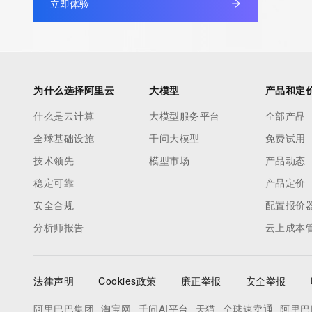
立即体验
by detecting and limiting bulk query access from single sources
tag indicates that such data is not made publicly available due 
wish to contact the registrant, please refer to the RDAP records
non-public data may be provided, upon request, where it can be
legitimate interest and a proper legal basis for accessing the wi
为什么选择阿里云
大模型
产品和定
can be requested by submitting a request via the form found at h
什么是云计算
大模型服务平台
全部产品
access/ Identity Digital Inc. and, if applicable, the primary Regi
any time. By submitting this query, you agree to abide by this pol
全球基础设施
千问大模型
免费试用
      ],

技术领先
模型市场
产品动态
      "links": [

稳定可靠
产品定价
        {

安全合规
配置报价
          "value": "https://rdap.identitydigital.services/rdap/domain/ordo.cool",

分析师报告
          "rel": "terms-of-service",

云上成本
          "href": "https://www.identity.digital/policies/rdds-access-policy",

          "type": "text/html"

法律声明
Cookies政策
廉正举报
安全举报
        }

      ]

阿里巴巴集团
淘宝网
千问AI平台
天猫
全球速卖通
阿里巴