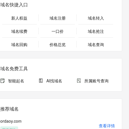
安全
畅自然，细节丰富
高表现力语音合成大模型，语音克隆听感自然
我要投诉
PolarDB
域名快捷入口
上云场景组合购
Milvus 弹性伸缩功能新增节
伴
漫剧创作，剧本、分镜、视频高效生成
100%兼容MySQL、PostgreSQL，兼容Oracle，支持集中和分布式
覆盖90%+业务场景，专享组合折扣价
点支持范围
2V
VPN
Fun-ASR
新人权益
域名注册
域名转入
文戏情感细腻自然，动作戏激烈拳拳到肉，实现更强表演能力
支持中英文自由切换，具备更强的噪声鲁棒性
ernetes 版 ACK
云聚AI 严选权益
AI 原生数据库服务发布
SSL 证书
，一键激活高效办公新体验
理容器应用的 K8s 服务
精选AI产品，从模型到应用全链提效
Agent 数据网关
域名续费
一口价
域名抢注
堡垒机
AI 用量加速计划
云原生数据库 PolarDB
应用
域名回购
价格总览
防火墙
域名查询
、识别商机，让客服更高效、服务更出色。
新老同享，达量后返
Agentic Database 发布
千问办公
主机安全
NEW
的智能体编程平台
一站式AI生产力平台
域名免费工具
AI 应用及服务市场
伶鹊
企业级人与Agent协作平台，接入和调度多个数字员工
智能客服平台，对话机器人、对话分析、智能外呼
智能起名
AI找域名
所属账号查询
AI 应用
大模型服务平台百炼 - 全妙
大模型
应用创作平台
多模态内容创作工具，已接入 DeepSeek
自然语言处理
推荐域名
数据标注
ordaoy.com
机器学习
查看详情