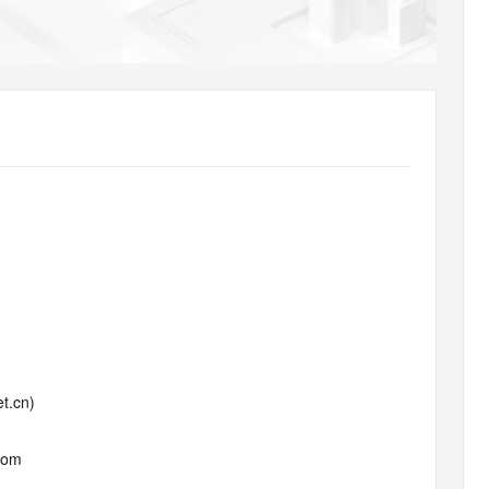
AI 应用
10分钟微调：让0.6B模型媲美235B模
多模态数据信
型
依托云原生高可用架构,实现Dify私有化部署
用1%尺寸在特定领域达到大模型90%以上效果
一个 AI 助手
超强辅助，Bol
即刻拥有 DeepSeek-R1 满血版
在企业官网、通讯软件中为客户提供 AI 客服
多种方案随心选，轻松解锁专属 DeepSeek
t.cn)
com