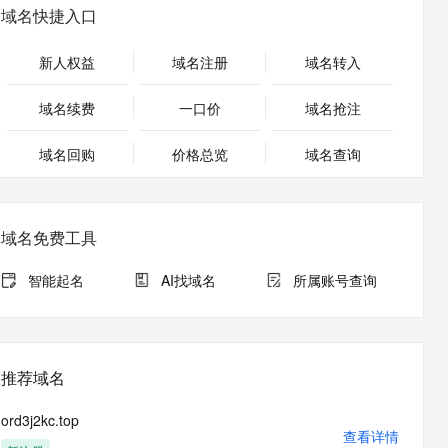
安全
畅自然，细节丰富
高表现力语音合成大模型，语音克隆听感自然
我要投诉
PolarDB
域名快捷入口
上云场景组合购
伴
Qoder CN V1.7.0 发布
漫剧创作，剧本、分镜、视频高效生成
100%兼容MySQL、PostgreSQL，兼容Oracle，支持集中和分布式
覆盖90%+业务场景，专享组合折扣价
2V
VPN
Fun-ASR
新人权益
域名注册
域名转入
文戏情感细腻自然，动作戏激烈拳拳到肉，实现更强表演能力
支持中英文自由切换，具备更强的噪声鲁棒性
ernetes 版 ACK
云聚AI 严选权益
云安全中心 AI BAS 智能自动
SSL 证书
，一键激活高效办公新体验
理容器应用的 K8s 服务
精选AI产品，从模型到应用全链提效
化模拟渗透攻击产品发布
域名续费
一口价
域名抢注
堡垒机
AI 用量加速计划
DataWorks ChatBI 会话支持
应用
域名回购
价格总览
防火墙
域名查询
、识别商机，让客服更高效、服务更出色。
新老同享，达量后返
上传临时文件分析
千问办公
主机安全
NEW
的智能体编程平台
一站式AI生产力平台
域名免费工具
AI 应用及服务市场
伶鹊
企业级人与Agent协作平台，接入和调度多个数字员工
智能客服平台，对话机器人、对话分析、智能外呼
智能起名
AI找域名
所属账号查询
AI 应用
大模型服务平台百炼 - 全妙
大模型
应用创作平台
多模态内容创作工具，已接入 DeepSeek
自然语言处理
推荐域名
数据标注
ord3j2kc.top
机器学习
查看详情