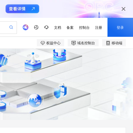
文档
备案
控制台
注册
登录
权益中心
域名控制台
移动端
验
作计划
器
AI 活动
专业服务
服务伙伴合作计划
开发者社区
加入我们
产品动态
服务平台百炼
阿里云 OPC 创新助力计划
一站式生成采购清单，支持单品或批量购买
可编辑精美 PPT 文稿
S产品伙伴计划（繁花）
峰会
CS
造的大模型服务与应用开发平台
Agency Agents：拥有专属领域专家
AI 生产力先锋
Al MaaS 服务伙伴赋能合作
域名
博文
Careers
PolarDB Agentic Database
至高可申请百万元
 轻松生成专业的 PPT
开启高性价比 AI 编程新体验
弹性可伸缩的云计算服务
先锋实践拓展 AI 生产力的边界
发布
多领域专家智能体,一键组建 AI 虚拟交付团队
Token 补贴，五大权
计划
海大会
伙伴信用分合作计划
商标
问答
社会招聘
益加速 OPC 成功
帕鲁游戏服务器
SS
HappyHorse 打造一站式影视创作平台
飞天发布时刻
HOT
秒悟 Meoo CLI 支持一键部
划
备案
电子书
校园招聘
联机服务器，轻松开启游戏
视频创作，一键激活电商全链路生产力
稳定、安全、高性价比、高性能的云存储服务
所见，即是所愿
署项目至阿里云账号
可视化编排打通从文字构思到成片全链路闭环
更多支持
划
公司注册
镜像站
视频生成
语音识别与合成
 智能体与工作流应用
漫剧工坊：一站式动画创作平台
AI 实训营
Flink OSS 支持
合作伙伴培训与认证
划
上云迁移
站生成，高效打造优质广告素材
全接入的云上超级电脑
通过阿里云百炼高效搭建AI应用,助力高效开发
快速生产连贯的高质量长漫剧
从基础到进阶，Agent 创客手把手教你
AssumeRole 角色自定义
e-1.1-T2V
Qwen3-TTS-Flash
lScope
我要反馈
查询合作伙伴
畅细腻的高质量视频
离线语音合成大模型，多语言方言自适应，低延迟高稳定
n Alibaba Cloud ISV 合作
代维服务
建企业门户网站
10 分钟搭建微信、支付宝小程序
百炼 Qwen3.7-Flash 系列模
创新加速
ope
登录合作伙伴管理后台
我要建议
站，无忧落地极速上线
以可视化方式快速构建移动和 PC 门户网站
国内短信简单易用，安全可靠，秒级触达，全球覆盖200+国家和地区。
高效部署网站，快速应用到小程序
型发布
e-1.1-I2V
Cosyvoice-V3-Flash