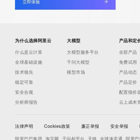
立即体验
to contact the Registrant, Admin, or Tech contact of the quer
Registry Admin ID:
Admin Name:
Admin Organization:
Admin Street:
为什么选择阿里云
大模型
产品和定
Admin Street:
什么是云计算
大模型服务平台
全部产品
Admin Street:
全球基础设施
千问大模型
免费试用
Admin City:
Admin State/Province:
技术领先
模型市场
产品动态
Admin Postal Code:
稳定可靠
产品定价
Admin Country:
安全合规
配置报价
Admin Phone:
分析师报告
云上成本
Admin Phone Ext:
Admin Fax:
Admin Fax Ext:
法律声明
Cookies政策
廉正举报
安全举报
Admin Email:
Registry Tech ID:
阿里巴巴集团
淘宝网
千问AI平台
天猫
全球速卖通
阿里巴