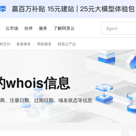
云市场
伙伴
服务
了解阿里云
制交付
备案服务
商标服务
精选云产品
AI 特惠
数据与 API
成为产品伙伴
企业增值服务
最佳实践
价格计算器
AI 场景体
基础软件
产品伙伴合
阿里云认证
市场活动
配置报价
大模型
自助选配和估算价格
步到位
智启 AI 普惠权益
产品生态集成认证中心
企业支持计划
云上春晚
域名与网站
Qwen Audio：打造专属 AI 语音助手
千问官方 MaaS 平台，为开发者和 Agent 而生，新用户赠送 1 亿 + tokens 额度
一句话生成原生
AI Coding
阿里云Maa
2026 阿里云
云服务器 E
为企业打
数据集
Windows
大模型认证
模型
NEW
NEW
格式还原
值低价云产品抢先购
至高享 1亿+免费 tokens，加速 Al 应用落地
提供智能易用的域名与建站服务
Qwen-Audio-3.0-Realtime 端到端实时语音角色扮演
输入一句话想法,
智能编程，一键
安全可靠、
a的whois信息
产品生态伙伴
专家技术服务
云上奥运之旅
弹性计算合作
阿里云中企出
手机三要素
宝塔 Linux
全部认证
价格优势
开源旗舰模型
即刻拥有 DeepSeek-V4-Pro
阿里云 OPC 创新助力计划
千问大模型
一键部署幻兽
AI 电商营销
对象存储 O
大模型
产品生态伙伴工作台
企业增值服务台
云栖战略参考
云存储合作计
云栖大会
身份实名认证
CentOS
训练营
推动算力普惠，释放技术红利
最高返9万
真正可用的 1M 上下文,一次完成代码全链路开发
快速构建应用程序和网站，即刻迈出上云第一步
轻松解锁专属 DeepSeek-V4-Pro
至高百万元 Token 补贴，加速一人公司成长
多元化、高性能、安全可靠的大模型服务
一键购买专属
从图文生成到
云上的中国
数据库合作计
活动全景
短信
Docker
图片和
商、注册日期、过期日期、域名状态等信息
自进化智能体
5 分钟轻松部署专属 QwenPaw
Token Plan 模型订阅计划
数字证书管理服务（原SSL证书）
高效搭建 AI
AI 广告创作
无影云电脑
企业成长
NEW
HOT
信息公告
看见新力量
云网络合作计
OCR 文字识别
JAVA
越聪明
证享300元代金券
全托管，含MySQL、PostgreSQL、SQL Server、MariaDB多引擎
Qwen3.8-Max 首发尝鲜，限时加量 10 倍，夜间低至2折
实现全站 HTTPS，呈现可信的 Web 访问
从聊天伙伴进化为能主动干活的本地数字员工
图文、视频一
随时随地安
Kimi-K3
HappyHors
NEW
魔搭 Mode
loud
服务实践
官网公告
Kimi 最新旗舰模型，长程编程与推理利器
让文字生成流
金融模力时刻
Salesforce O
版
发票查验
全能环境
Claude Code + GStack 打造工程团队
千问办公，限时限量积分加倍
Qoder
低代码高效构
AI 建站
短信服务
型
NEW
作计划
计划
创新中心
魔搭 ModelSc
健康状态
理服务
让AI从“聊天伙伴”进化为能干活的“数字员工”
安装技能 GStack，拥有专属 AI 工程团队
你的AI工作搭子，覆盖日常办公高频场景
面向真实软件的智能体编程平台
0 代码专业建
客户案例
天气预报查询
操作系统
Deepseek-v4-pro
HappyHors
态合作计划