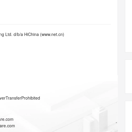
态智能体模型
旗舰 MoE 大模型，百万上下文与顶尖推理能力
图生视频，流
同享
万小智 AI 建站低至 15元/月
Qoder CN
AI 短剧/漫剧
云原生数据库 
快递物流查询
WordPress
成为服务伙
高校合作
点，立即开启云上创新
覆盖公网/内网、递归/权威、移动APP等全场景解析服务
送.CN域名，送备案服务码
基于千问大模型等，支持代码智能生成、研发智能问答
AI助力短剧
GLM-5.2
Wan2.7-T
Ubuntu
服务生态伙伴
视觉 Coding、空间感知、多模态思考等全面升级
1M上下文，专为长程任务能力而生
云工开物
企业应用
Works
Night Plan 支持 Qwen 3.8-Max
云原生大数据计算服务 MaxCompute
AI 办公
容器服务 Kub
NEW
Red Hat
30+ 款产品免费体验
Data Agent 驱动的一站式 Data+AI 开发治理平台
夜间 5 折，Qwen/Meoo/TokenPlan 客户专享
面向分析的企业级SaaS模式云数据仓库
AI智能应用
提供一站式管
科研合作
g Ltd. d/b/a HiChina (www.net.cn)
ERP
堂（旗舰版）
SUSE
智能客服
AI 应用构建
大模型原生
CRM
防护产品
2个月
自动承接线索
建站小程序
Qoder
大模型服务平台百炼-应用模版
OA 办公系统
HOT
NEW
面向真实软件
个人版上线、团队版降价；千问3.8-Max首发发尝鲜
丰富多元化的应用模版和解决方案
力提升
财税管理
模板建站
万有无界
大模型服务平台百炼-智能体
400电话
定制建站
的模型效果
灵活可视化地构建企业级 Agent
方案
广告营销
模板小程序
秒悟
人工智能平台 PAI
verTransferProhibited
定制小程序
云端极速 AI 
新一代 AI 视频生成模型，深度适配广告营销等场景
AI Native 的算法工程平台，一站式完成建模、训练、推理服务部署
APP 开发
lare.com
建站系统
lare.com