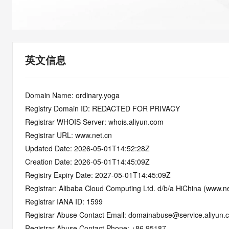
快速部署 Dify，高效搭建 
迁移与运维管理
10 分钟在聊天系统中增加
专有云
英文信息
Domain Name: ordinary.yoga
Registry Domain ID: REDACTED FOR PRIVACY
Registrar WHOIS Server: whois.aliyun.com
Registrar URL: www.net.cn
Updated Date: 2026-05-01T14:52:28Z
Creation Date: 2026-05-01T14:45:09Z
Registry Expiry Date: 2027-05-01T14:45:09Z
Registrar: Alibaba Cloud Computing Ltd. d/b/a HiChina (www.ne
Registrar IANA ID: 1599
Registrar Abuse Contact Email: domainabuse@service.aliyun.
Registrar Abuse Contact Phone: +86.95187