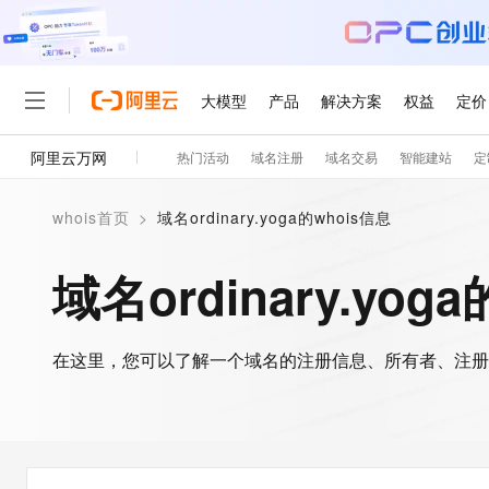
大模型
产品
解决方案
权益
定价
阿里云万网
热门活动
域名注册
域名交易
智能建站
定
大模型
产品
解决方案
权益
定价
云市场
伙伴
服务
了解阿里云
精选产品
精选解决方案
普惠上云
产品定价
精选商城
成为销售伙伴
售前咨询
为什么选择阿里云
千问AI平台
whois首页
>
域名ordinary.yoga的whois信息
了解云产品的定价详情
大模型服务平台百炼
睿译宝，AI翻译排版一
普惠上云 官方力荐
分销伙伴
在线服务
网站建设
什么是云计算
大
大模型服务与应用平台
上传文档即自动完成翻译和
云服务器38元/年起，超
域名ordinary.yog
咨询伙伴
多端小程序
技术领先
云上成本管理
售后服务
轻量应用服务器
GLM-5.2：长任务时代
官方推荐返现计划
大模型
精选产品
精选解决方案
Salesforce 国际版订阅
稳定可靠
管理和优化成本
推荐新用户得奖励，单订单
销售伙伴合作计划
自助服务
友盟天域
安全合规
人工智能与机器学习
AI
文本生成
在这里，您可以了解一个域名的注册信息、所有者、注册
云数据库 RDS
Hermes Agent，打造
云工开物
无影生态合作计划
在线服务
观测云
分析师报告
自主进化，持久记忆，越用
高校专属算力普惠，学生认
计算
互联网应用开发
Qwen3.8-Max
HOT
Salesforce On Alibaba C
工单服务
智能体时代全能旗舰模型
Tuya 物联网平台阿里云
研究报告与白皮书
人工智能平台 PAI
快速拥有专属 OpenClaw
大模
Consulting Partner 合
大数据
容器
免费试用
短信专区
一站式AI开发、训练和推
蓝凌 OA
Qwen3.7-Plus
AI 大模型销售与服务生
现代化应用