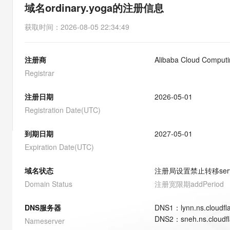
存储
天池大赛
能看、能想、能动手的多模
域名ordinary.yoga的注册信息
云解析DNS
解决方案免费试用 新老
电子合同
最高领取价值200元试用
安全
网络与CDN
AI 算法大赛
Qwen3-VL-Plus
获取时间
：
2026-08-05 22:34:49
畅捷通
大数据开发治理平台 Data
AI 产品 免费试用
网络
安全
云开发大赛
Tableau 订阅
1亿+ 大模型 tokens 和 
注册商
Alibaba Cloud Computin
可观测
入门学习赛
中间件
AI空中课堂在线直播课
云防火墙
140+云产品 免费试用
Registrar
大模型服务
上云与迁云
云原生的云上边界网络安全
产品新客免费试用，最长1
数据库
生态解决方案
注册日期
2026-05-01
千问AI平台-Token Plan
企业出海
大模型ACA认证体验
大数据计算
Registration Date(UTC)
助力企业全员 AI 认知与能
行业生态解决方案
政企业务
媒体服务
千问AI平台-模型体验
到期日期
2027-05-01
开发者生态解决方案
在线体验全尺寸、多种模态
Expiration Date(UTC)
企业服务与云通信
AI 开发和 AI 应用解决
Happy 系列大模型
域名与网站
域名状态
注册局设置禁止转移
ser
Domain Status
注册宽限期
addPeriod
终端用户计算
DNS服务器
DNS
1
：
lynn.ns.cloudf
Serverless
大模型解决方案
DNS
2
：
sneh.ns.cloudf
Nameserver
开发工具