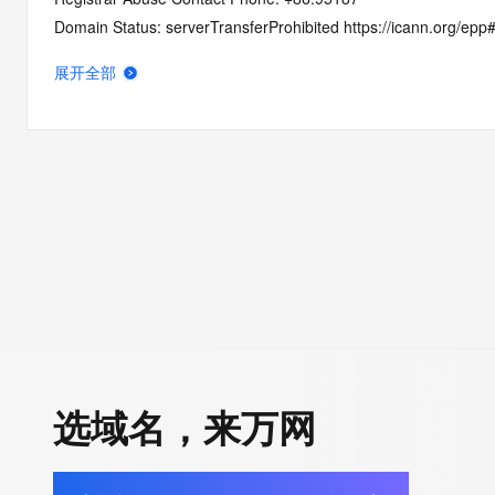
Domain Status: serverTransferProhibited https://icann.org/epp
Domain Status: addPeriod https://icann.org/epp#addPeriod
展开全部
Registry Registrant ID: REDACTED FOR PRIVACY
Registrant Name: REDACTED FOR PRIVACY
Registrant Organization: wu han li luo ke ji you xian gong si
Registrant Street: REDACTED FOR PRIVACY
Registrant Street: REDACTED FOR PRIVACY
Registrant Street: REDACTED FOR PRIVACY
Registrant City: REDACTED FOR PRIVACY
Registrant State/Province: hu bei
Registrant Postal Code: REDACTED FOR PRIVACY
Registrant Country: CN
Registrant Phone: REDACTED FOR PRIVACY
Registrant Phone Ext: REDACTED FOR PRIVACY
选域名，来万网
Registrant Fax: REDACTED FOR PRIVACY
Registrant Fax Ext: REDACTED FOR PRIVACY
Registrant Email: Please query the RDDS service of the Registrar