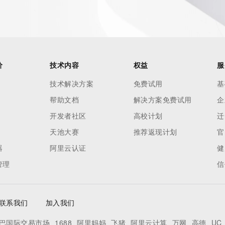
ied domain name.
价
技术内容
权益
服
技术解决方案
免费试用
基
帮助文档
解决方案免费试用
企
开发者社区
高校计划
迁
天池大赛
推荐返现计划
官
器
阿里云认证
健
管理
信
联系我们
加入我们
巴国际交易市场
1688
阿里妈妈
飞猪
阿里云计算
万网
高德
UC