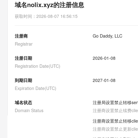
存储
天池大赛
能看、能想、能动手的多模
域名nolix.xyz的注册信息
云解析DNS
解决方案免费试用 新老
电子合同
最高领取价值200元试用
安全
网络与CDN
AI 算法大赛
Qwen3-VL-Plus
获取时间
：
2026-08-07 16:56:15
畅捷通
大数据开发治理平台 Data
AI 产品 免费试用
网络
安全
云开发大赛
Tableau 订阅
1亿+ 大模型 tokens 和 
注册商
Go Daddy, LLC
可观测
入门学习赛
中间件
AI空中课堂在线直播课
云防火墙
140+云产品 免费试用
Registrar
大模型服务
上云与迁云
云原生的云上边界网络安全
产品新客免费试用，最长1
数据库
生态解决方案
注册日期
2026-01-08
千问AI平台-Token Plan
企业出海
大模型ACA认证体验
大数据计算
Registration Date(UTC)
助力企业全员 AI 认知与能
行业生态解决方案
政企业务
媒体服务
千问AI平台-模型体验
到期日期
2027-01-08
开发者生态解决方案
在线体验全尺寸、多种模态
Expiration Date(UTC)
企业服务与云通信
AI 开发和 AI 应用解决
Happy 系列大模型
域名与网站
域名状态
注册局设置禁止转移
ser
Domain Status
注册商设置禁止续费
cli
终端用户计算
注册商设置禁止转移
cli
Serverless
大模型解决方案
注册商设置禁止更新
cli
开发工具