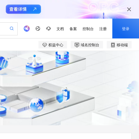
文档
备案
控制台
注册
登录
权益中心
域名控制台
移动端
验
作计划
器
AI 活动
专业服务
服务伙伴合作计划
开发者社区
加入我们
产品动态
服务平台百炼
阿里云 OPC 创新助力计划
一站式生成采购清单，支持单品或批量购买
io：打造专属 AI 语音助手
S产品伙伴计划（繁花）
峰会
CS
造的大模型服务与应用开发平台
一句话生成原生可编辑精美 PPT 文稿
AI 生产力先锋
Al MaaS 服务伙伴赋能合作
域名
博文
Careers
至高可申请百万元
Qwen3.8-Max 模型上线
开启高性价比 AI 编程新体验
弹性可伸缩的云计算服务
Qwen-Audio-3.0-Realtime 端到端实时语音角色扮演
输入一句话想法, 轻松生成专业的 PPT
先锋实践拓展 AI 生产力的边界
Token 补贴，五大权
计划
海大会
伙伴信用分合作计划
商标
问答
社会招聘
益加速 OPC 成功
eek-V4-Pro
SS
一键部署幻兽帕鲁游戏服务器
飞天发布时刻
HOT
Open Search 向量检索版支
划
备案
电子书
校园招聘
pSeek-V4-Pro
视频创作，一键激活电商全链路生产力
稳定、安全、高性价比、高性能的云存储服务
一键购买专属联机服务器，轻松开启游戏
所见，即是所愿
持视频检索 Pipeline 功能
更多支持
划
公司注册
镜像站
视频生成
语音识别与合成
专属 QwenPaw
漫剧工坊：一站式动画创作平台
AI 实训营
HOT
应用身份服务 (IDaaS)
合作伙伴培训与认证
划
上云迁移
站生成，高效打造优质广告素材
全接入的云上超级电脑
从聊天伙伴进化为能主动干活的本地数字员工
快速生产连贯的高质量长漫剧
从基础到进阶，Agent 创客手把手教你
OpenClaw 管理能力上线
e-1.1-T2V
Qwen3-TTS-Flash
lScope
我要反馈
查询合作伙伴
畅细腻的高质量视频
离线语音合成大模型，多语言方言自适应，低延迟高稳定
n Alibaba Cloud ISV 合作
代维服务
建企业门户网站
10 分钟搭建微信、支付宝小程序
MaxCompute MaxFrame 提
创新加速
ope
登录合作伙伴管理后台
我要建议
站，无忧落地极速上线
以可视化方式快速构建移动和 PC 门户网站
国内短信简单易用，安全可靠，秒级触达，全球覆盖200+国家和地区。
高效部署网站，快速应用到小程序
供自动弹性内存功能
e-1.1-I2V
Cosyvoice-V3-Flash