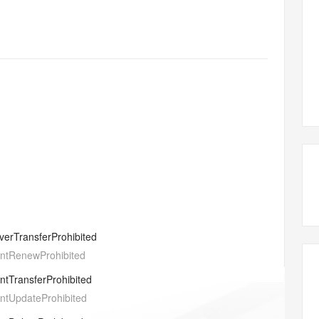
态智能体模型
旗舰 MoE 大模型，百万上下文与顶尖推理能力
图生视频，流
同享
万小智 AI 建站低至 15元/月
Qoder CN
AI 短剧/漫剧
云原生数据库 
快递物流查询
WordPress
成为服务伙
高校合作
点，立即开启云上创新
覆盖公网/内网、递归/权威、移动APP等全场景解析服务
送.CN域名，送备案服务码
基于千问大模型等，支持代码智能生成、研发智能问答
AI助力短剧
GLM-5.2
Wan2.7-T
Ubuntu
服务生态伙伴
视觉 Coding、空间感知、多模态思考等全面升级
1M上下文，专为长程任务能力而生
云工开物
企业应用
Works
Night Plan 支持 Qwen 3.8-Max
云原生大数据计算服务 MaxCompute
AI 办公
容器服务 Kub
NEW
Red Hat
30+ 款产品免费体验
Data Agent 驱动的一站式 Data+AI 开发治理平台
夜间 5 折，Qwen/Meoo/TokenPlan 客户专享
面向分析的企业级SaaS模式云数据仓库
AI智能应用
提供一站式管
科研合作
ERP
堂（旗舰版）
SUSE
智能客服
AI 应用构建
大模型原生
CRM
防护产品
2个月
自动承接线索
建站小程序
Qoder
大模型服务平台百炼-应用模版
OA 办公系统
HOT
NEW
面向真实软件
个人版上线、团队版降价；千问3.8-Max首发发尝鲜
丰富多元化的应用模版和解决方案
力提升
财税管理
模板建站
万有无界
大模型服务平台百炼-智能体
400电话
定制建站
的模型效果
灵活可视化地构建企业级 Agent
方案
广告营销
模板小程序
秒悟
人工智能平台 PAI
verTransferProhibited
定制小程序
云端极速 AI 
新一代 AI 视频生成模型，深度适配广告营销等场景
AI Native 的算法工程平台，一站式完成建模、训练、推理服务部署
entRenewProhibited
APP 开发
entTransferProhibited
建站系统
entUpdateProhibited