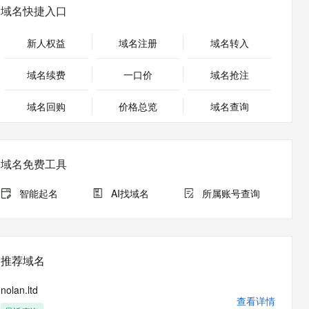
安全
畅自然，细节丰富
高表现力语音合成大模型，语音克隆听感自然
我要投诉
PolarDB
域名快捷入口
上云场景组合购
Milvus 弹性伸缩功能新增节
伴
漫剧创作，剧本、分镜、视频高效生成
100%兼容MySQL、PostgreSQL，兼容Oracle，支持集中和分布式
覆盖90%+业务场景，专享组合折扣价
点支持范围
2V
VPN
Fun-ASR
新人权益
域名注册
域名转入
文戏情感细腻自然，动作戏激烈拳拳到肉，实现更强表演能力
支持中英文自由切换，具备更强的噪声鲁棒性
ernetes 版 ACK
云聚AI 严选权益
AI 原生数据库服务发布
SSL 证书
，一键激活高效办公新体验
理容器应用的 K8s 服务
精选AI产品，从模型到应用全链提效
Agent 数据网关
域名续费
一口价
域名抢注
堡垒机
AI 用量加速计划
云原生数据库 PolarDB
应用
域名回购
价格总览
防火墙
域名查询
、识别商机，让客服更高效、服务更出色。
新老同享，达量后返
Agentic Database 发布
千问办公
主机安全
NEW
的智能体编程平台
一站式AI生产力平台
域名免费工具
AI 应用及服务市场
伶鹊
企业级人与Agent协作平台，接入和调度多个数字员工
智能客服平台，对话机器人、对话分析、智能外呼
智能起名
AI找域名
所属账号查询
AI 应用
大模型服务平台百炼 - 全妙
大模型
应用创作平台
多模态内容创作工具，已接入 DeepSeek
自然语言处理
推荐域名
数据标注
nolan.ltd
机器学习
查看详情