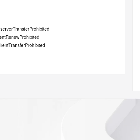
#serverTransferProhibited
lientRenewProhibited
lientTransferProhibited
lientUpdateProhibited
entDeleteProhibited
w.icann.org/wicf/
Z <<<