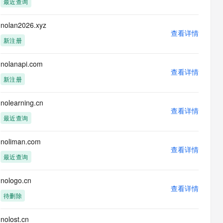
最近查询
息提取
与 AI 智能体进行实时音视频通话
从文本、图片、视频中提取结构化的属性信息
构建支持视频理解的 AI 音视频实时通话应用
nolan2026.xyz
查看详情
t.diy 一步搞定创意建站
构建大模型应用的安全防护体系
新注册
通过自然语言交互简化开发流程,全栈开发支持
通过阿里云安全产品对 AI 应用进行安全防护
nolanapi.com
查看详情
新注册
nolearning.cn
查看详情
最近查询
noliman.com
查看详情
最近查询
nologo.cn
查看详情
待删除
nolost.cn