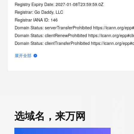
Registry Expiry Date: 2027-01-08T23:59:59.0Z
Registrar: Go Daddy, LLC
Registrar IANA ID: 146
Domain Status: serverTransferProhibited https://icann.org/epp
Domain Status: clientRenewProhibited https://icann.org/epp#c
Domain Status: clientTransferProhibited https://icann.org/epp#c
Domain Status: clientUpdateProhibited https://icann.org/epp#c
展开全部
Domain Status: clientDeleteProhibited https://icann.org/epp#cli
Domain Status: addPeriod https://icann.org/epp#addPeriod
Name Server: NS1.AFTERNIC.COM
Name Server: NS2.AFTERNIC.COM
DNSSEC: unsigned
Registrar Abuse Contact Email: abuse@godaddy.com
Registrar Abuse Contact Phone: +1.4805058800
选域名，来万网
URL of the ICANN Whois Inaccuracy Complaint Form: https://ww
>>> Last update of WHOIS database: 2026-01-10T06:14:25.0