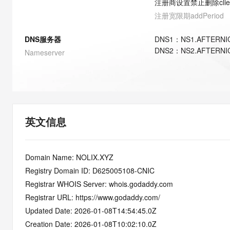
注册商设置禁止删除
cli
快速部署 Dify，高效搭建 
注册宽限期
addPeriod
迁移与运维管理
10 分钟在聊天系统中增加
DNS服务器
DNS
1
：
NS1.AFTERNI
专有云
DNS
2
：
NS2.AFTERNI
Nameserver
英文信息
Domain Name: NOLIX.XYZ
Registry Domain ID: D625005108-CNIC
Registrar WHOIS Server: whois.godaddy.com
Registrar URL: https://www.godaddy.com/
Updated Date: 2026-01-08T14:54:45.0Z
Creation Date: 2026-01-08T10:02:10.0Z