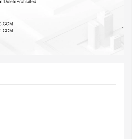
entDeleteProhibited
AI 应用
10分钟微调：让0.6B模型媲美235B模
多模态数据信
型
依托云原生高可用架构,实现Dify私有化部署
用1%尺寸在特定领域达到大模型90%以上效果
一个 AI 助手
超强辅助，Bol
C.COM
即刻拥有 DeepSeek-R1 满血版
在企业官网、通讯软件中为客户提供 AI 客服
C.COM
多种方案随心选，轻松解锁专属 DeepSeek