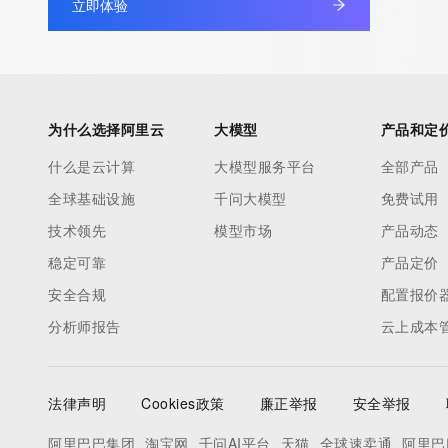
立即体验
For more information on Whois status codes, please visit https:
>>> IMPORTANT INFORMATION ABOUT THE DEPLOYMENT OF 
https://www.centralnicregistry.com/support/information/rdap <<
为什么选择阿里云
大模型
产品和定
The registration data available in this service is limited. Additio
data may be available at https://lookup.icann.org
什么是云计算
大模型服务平台
全部产品
全球基础设施
千问大模型
免费试用
The Whois and RDAP services are provided by CentralNic, and
技术领先
模型市场
产品动态
information pertaining to Internet domain names registered by 
稳定可靠
产品定价
our customers. By using this service you are agreeing (1) not t
安全合规
information presented here for any purpose other than determi
配置报价
ownership of domain names, (2) not to store or reproduce this 
分析师报告
云上成本
any way, (3) not to use any high-volume, automated, electroni
to obtain data from this service. Abuse of this service is monit
actions in contravention of these terms will result in being per
法律声明
Cookies政策
廉正举报
安全举报
blacklisted. All data is (c) CentralNic Ltd (https://www.centralni
阿里巴巴集团
淘宝网
千问AI平台
天猫
全球速卖通
阿里巴