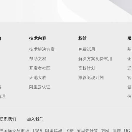
//icann.org/epp
RDAP: please visit
<
价
技术内容
权益
服
nal
技术解决方案
免费试用
基
帮助文档
解决方案免费试用
企
 contain
开发者社区
高校计划
迁
our
天池大赛
推荐返现计划
官
o use any
ning
器
阿里云认证
健
data in
管理
信
c processes
ored and
manently
联系我们
加入我们
cregistry.com)
巴国际交易市场
1688
阿里妈妈
飞猪
阿里云计算
万网
高德
UC