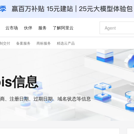
云市场
伙伴
服务
了解阿里云
制交付
备案服务
商标服务
精选云产品
AI 特惠
数据与 API
成为产品伙伴
企业增值服务
最佳实践
价格计算器
AI 场景体
基础软件
产品伙伴合
阿里云认证
市场活动
配置报价
大模型
自助选配和估算价格
新方式
睿译宝，AI翻译排版一步到位
智启 AI 普惠权益
产品生态集成认证中心
企业支持计划
云上春晚
域名与网站
千问官方 MaaS 平台，为开发者和 Agent 而生，新用户赠送 1 亿 + tokens 额度
Qwen Aud
AI Coding
阿里云Maa
2026 阿里云
云服务器 E
为企业打
数据集
Windows
大模型认证
模型
NEW
NEW
交付可用成果
值低价云产品抢先购
上传文档即自动完成翻译和格式还原
至高享 1亿+免费 tokens，加速 Al 应用落地
提供智能易用的域名与建站服务
智能编程，一键
安全可靠、
ois信息
产品生态伙伴
专家技术服务
云上奥运之旅
弹性计算合作
阿里云中企出
手机三要素
宝塔 Linux
全部认证
价格优势
有专属领域专家
GLM-5.2：长任务时代开源旗舰模型
阿里云 OPC 创新助力计划
千问大模型
即刻拥有 DeepS
AI 电商营销
对象存储 O
大模型
产品生态伙伴工作台
企业增值服务台
云栖战略参考
云存储合作计
云栖大会
身份实名认证
CentOS
训练营
推动算力普惠，释放技术红利
最高返9万
多领域专家智能体,一键组建 AI 虚拟交付团队
快速构建应用程序和网站，即刻迈出上云第一步
至高百万元 Token 补贴，加速一人公司成长
多元化、高性能、安全可靠的大模型服务
真正可用的 1M 上下文,一次完成代码全链路开发
轻松解锁专属 Dee
从图文生成到
云上的中国
数据库合作计
活动全景
短信
Docker
图片和
商、注册日期、过期日期、域名状态等信息
站式影视创作平台
Hermes Agent，打造自进化智能体
Token Plan 模型订阅计划
数字证书管理服务（原SSL证书）
5 分钟轻松部署
AI 广告创作
无影云电脑
企业成长
NEW
信息公告
看见新力量
云网络合作计
OCR 文字识别
JAVA
证享300元代金券
可视化编排打通从文字构思到成片全链路闭环
全托管，含MySQL、PostgreSQL、SQL Server、MariaDB多引擎
自主进化，持久记忆，越用越聪明
Qwen3.8-Max 首发尝鲜，限时加量 10 倍，夜间低至2折
实现全站HTTPS，呈现可信的WEB访问
图文、视频一
随时随地安
Kimi-K3
HappyHors
NEW
魔搭 Mode
loud
服务实践
官网公告
Kimi 最新旗舰模型，长程编程与推理利器
让文字生成流
金融模力时刻
Salesforce O
版
发票查验
全能环境
Claude Code + GStack 打造工程团队
千问办公，限时限量积分加倍
Qoder
低代码高效构
AI 建站
短信服务
型
NEW
作计划
计划
创新中心
魔搭 ModelSc
健康状态
理服务
让AI从“聊天伙伴”进化为能干活的“数字员工”
安装技能 GStack，拥有专属 AI 工程团队
你的AI工作搭子，覆盖日常办公高频场景
面向真实软件的智能体编程平台
0 代码专业建
客户案例
天气预报查询
操作系统
Deepseek-v4-pro
HappyHors
态合作计划