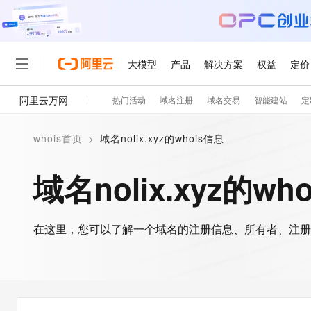
大模型
产品
解决方案
权益
定价
阿里云万网
热门活动
域名注册
域名交易
智能建站
定
大模型
产品
解决方案
权益
定价
云市场
伙伴
服务
了解阿里云
精选产品
精选解决方案
普惠上云
产品定价
精选商城
成为销售伙伴
售前咨询
为什么选择阿里云
千问AI平台
whois首页
>
域名nolix.xyz的whois信息
了解云产品的定价详情
大模型服务平台百炼
千问办公，解锁你的工作
普惠上云 官方力荐
分销伙伴
在线服务
网站建设
什么是云计算
大
大模型服务与应用平台
企业级Agent产品，直接
云服务器38元/年起，超
域名nolix.xyz的wh
咨询伙伴
多端小程序
技术领先
云上成本管理
售后服务
轻量应用服务器
Agency Agents：拥
官方推荐返现计划
大模型
精选产品
精选解决方案
Salesforce 国际版订阅
稳定可靠
管理和优化成本
推荐新用户得奖励，单订单
销售伙伴合作计划
自助服务
友盟天域
安全合规
人工智能与机器学习
AI
文本生成
在这里，您可以了解一个域名的注册信息、所有者、注册
云数据库 RDS
HappyHorse 打造一
云工开物
无影生态合作计划
在线服务
观测云
分析师报告
高校专属算力普惠，学生认
计算
互联网应用开发
Qwen3.8-Max
HOT
Salesforce On Alibaba C
工单服务
智能体时代全能旗舰模型
Tuya 物联网平台阿里云
研究报告与白皮书
人工智能平台 PAI
快速拥有专属 OpenClaw
大模
Consulting Partner 合
大数据
容器
免费试用
短信专区
一站式AI开发、训练和推
蓝凌 OA
Qwen3.7-Plus
AI 大模型销售与服务生
现代化应用