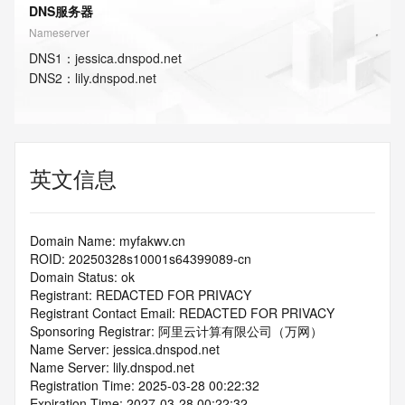
DNS服务器
Nameserver
DNS
1
：
jessica.dnspod.net
DNS
2
：
lily.dnspod.net
英文信息
Domain Name: myfakwv.cn
ROID: 20250328s10001s64399089-cn
Domain Status: ok
Registrant: REDACTED FOR PRIVACY
Registrant Contact Email: REDACTED FOR PRIVACY
Sponsoring Registrar: 阿里云计算有限公司（万网）
Name Server: jessica.dnspod.net
Name Server: lily.dnspod.net
Registration Time: 2025-03-28 00:22:32
Expiration Time: 2027-03-28 00:22:32