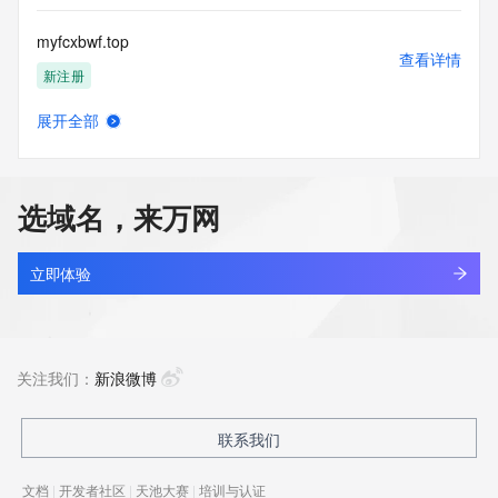
myfcxbwf.top
查看详情
新注册
展开全部
myfffeng.top
查看详情
新注册
选域名，来万网
myffxiv.online
查看详情
最近查询
立即体验
myfinddata.com
查看详情
新注册
关注我们：
新浪微博
myfintrack.online
联系我们
查看详情
最近查询
文档
|
开发者社区
|
天池大赛
|
培训与认证