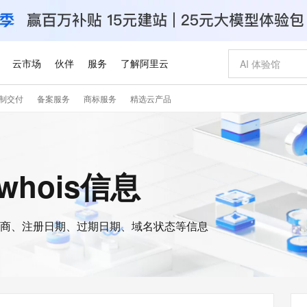
云市场
伙伴
服务
了解阿里云
制交付
备案服务
商标服务
精选云产品
AI 特惠
数据与 API
成为产品伙伴
企业增值服务
最佳实践
价格计算器
AI 场景体
基础软件
产品伙伴合
阿里云认证
市场活动
配置报价
大模型
自助选配和估算价格
新方式
睿译宝，AI翻译排版一步到位
智启 AI 普惠权益
产品生态集成认证中心
企业支持计划
云上春晚
域名与网站
千问官方 MaaS 平台，为开发者和 Agent 而生，新用户赠送 1 亿 + tokens 额度
Qwen Aud
AI Coding
阿里云Maa
2026 阿里云
云服务器 E
为企业打
数据集
Windows
大模型认证
模型
NEW
NEW
交付可用成果
值低价云产品抢先购
上传文档即自动完成翻译和格式还原
至高享 1亿+免费 tokens，加速 Al 应用落地
提供智能易用的域名与建站服务
智能编程，一键
安全可靠、
的whois信息
产品生态伙伴
专家技术服务
云上奥运之旅
弹性计算合作
阿里云中企出
手机三要素
宝塔 Linux
全部认证
价格优势
有专属领域专家
GLM-5.2：长任务时代开源旗舰模型
阿里云 OPC 创新助力计划
千问大模型
即刻拥有 DeepS
AI 电商营销
对象存储 O
大模型
产品生态伙伴工作台
企业增值服务台
云栖战略参考
云存储合作计
云栖大会
身份实名认证
CentOS
训练营
推动算力普惠，释放技术红利
最高返9万
多领域专家智能体,一键组建 AI 虚拟交付团队
快速构建应用程序和网站，即刻迈出上云第一步
至高百万元 Token 补贴，加速一人公司成长
多元化、高性能、安全可靠的大模型服务
真正可用的 1M 上下文,一次完成代码全链路开发
轻松解锁专属 Dee
从图文生成到
云上的中国
数据库合作计
活动全景
短信
Docker
图片和
商、注册日期、过期日期、域名状态等信息
站式影视创作平台
Hermes Agent，打造自进化智能体
Token Plan 模型订阅计划
数字证书管理服务（原SSL证书）
5 分钟轻松部署
AI 广告创作
无影云电脑
企业成长
NEW
信息公告
看见新力量
云网络合作计
OCR 文字识别
JAVA
证享300元代金券
可视化编排打通从文字构思到成片全链路闭环
全托管，含MySQL、PostgreSQL、SQL Server、MariaDB多引擎
自主进化，持久记忆，越用越聪明
Qwen3.8-Max 首发尝鲜，限时加量 10 倍，夜间低至2折
实现全站HTTPS，呈现可信的WEB访问
图文、视频一
随时随地安
Kimi-K3
HappyHors
NEW
魔搭 Mode
loud
服务实践
官网公告
Kimi 最新旗舰模型，长程编程与推理利器
让文字生成流
金融模力时刻
Salesforce O
版
发票查验
全能环境
Claude Code + GStack 打造工程团队
千问办公，限时限量积分加倍
Qoder
低代码高效构
AI 建站
短信服务
型
NEW
作计划
计划
创新中心
魔搭 ModelSc
健康状态
理服务
让AI从“聊天伙伴”进化为能干活的“数字员工”
安装技能 GStack，拥有专属 AI 工程团队
你的AI工作搭子，覆盖日常办公高频场景
面向真实软件的智能体编程平台
0 代码专业建
客户案例
天气预报查询
操作系统
Deepseek-v4-pro
HappyHors
态合作计划