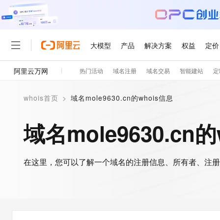
大模型
产品
解决方案
权益
定价
阿里云万网
热门活动
域名注册
域名交易
智能建站
定
大模型
产品
解决方案
权益
定价
云市场
伙伴
服务
了解阿里云
精选产品
精选解决方案
普惠上云
产品定价
精选商城
成为销售伙伴
售前咨询
为什么选择阿里云
千问AI平台
whois首页
>
域名mole9630.cn的whois信息
了解云产品的定价详情
大模型服务平台百炼
千问办公，解锁你的工作
普惠上云 官方力荐
分销伙伴
在线服务
网站建设
什么是云计算
大
大模型服务与应用平台
企业级Agent产品，直接
云服务器38元/年起，超
域名mole9630.cn
咨询伙伴
多端小程序
技术领先
云上成本管理
售后服务
轻量应用服务器
Agency Agents：拥
官方推荐返现计划
大模型
精选产品
精选解决方案
Salesforce 国际版订阅
稳定可靠
管理和优化成本
推荐新用户得奖励，单订单
销售伙伴合作计划
自助服务
友盟天域
安全合规
人工智能与机器学习
AI
文本生成
在这里，您可以了解一个域名的注册信息、所有者、注册
云数据库 RDS
HappyHorse 打造一
云工开物
无影生态合作计划
在线服务
观测云
分析师报告
高校专属算力普惠，学生认
计算
互联网应用开发
Qwen3.8-Max
HOT
Salesforce On Alibaba C
工单服务
智能体时代全能旗舰模型
Tuya 物联网平台阿里云
研究报告与白皮书
人工智能平台 PAI
快速拥有专属 OpenClaw
大模
Consulting Partner 合
大数据
容器
免费试用
短信专区
一站式AI开发、训练和推
蓝凌 OA
Qwen3.7-Plus
AI 大模型销售与服务生
现代化应用