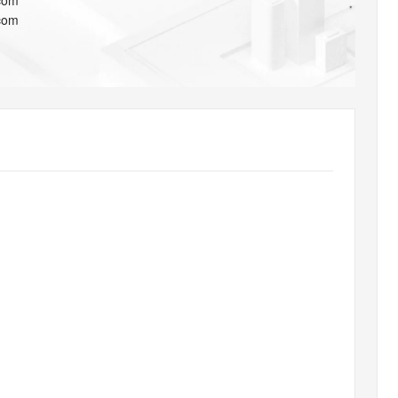
com
AI 应用
10分钟微调：让0.6B模型媲美235B模
多模态数据信
com
型
依托云原生高可用架构,实现Dify私有化部署
用1%尺寸在特定领域达到大模型90%以上效果
一个 AI 助手
超强辅助，Bol
即刻拥有 DeepSeek-R1 满血版
在企业官网、通讯软件中为客户提供 AI 客服
多种方案随心选，轻松解锁专属 DeepSeek