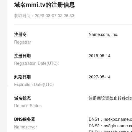
存储
天池大赛
能看、能想、能动手的多模
域名mmi.tv的注册信息
云解析DNS
解决方案免费试用 新老
电子合同
最高领取价值200元试用
安全
网络与CDN
AI 算法大赛
Qwen3-VL-Plus
获取时间
：
2026-08-07 02:26:33
畅捷通
大数据开发治理平台 Data
AI 产品 免费试用
网络
安全
云开发大赛
Tableau 订阅
1亿+ 大模型 tokens 和 
注册商
Name.com, Inc.
可观测
入门学习赛
中间件
AI空中课堂在线直播课
云防火墙
140+云产品 免费试用
Registrar
大模型服务
上云与迁云
云原生的云上边界网络安全
产品新客免费试用，最长1
数据库
生态解决方案
注册日期
2015-05-14
千问AI平台-Token Plan
企业出海
大模型ACA认证体验
大数据计算
Registration Date(UTC)
助力企业全员 AI 认知与能
行业生态解决方案
政企业务
媒体服务
千问AI平台-模型体验
到期日期
2027-05-14
开发者生态解决方案
在线体验全尺寸、多种模态
Expiration Date(UTC)
企业服务与云通信
AI 开发和 AI 应用解决
Happy 系列大模型
域名与网站
域名状态
注册商设置禁止转移
cli
Domain Status
终端用户计算
DNS服务器
DNS
1
：
ns4kpx.name.
Serverless
大模型解决方案
DNS
2
：
ns2gtx.name.
Nameserver
开发工具