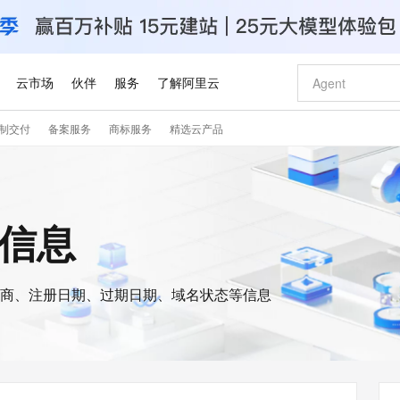
云市场
伙伴
服务
了解阿里云
制交付
备案服务
商标服务
精选云产品
AI 特惠
数据与 API
成为产品伙伴
企业增值服务
最佳实践
价格计算器
AI 场景体
基础软件
产品伙伴合
阿里云认证
市场活动
配置报价
大模型
自助选配和估算价格
步到位
智启 AI 普惠权益
产品生态集成认证中心
企业支持计划
云上春晚
域名与网站
Qwen Audio：打造专属 AI 语音助手
千问官方 MaaS 平台，为开发者和 Agent 而生，新用户赠送 1 亿 + tokens 额度
一句话生成原生
AI Coding
阿里云Maa
2026 阿里云
云服务器 E
为企业打
数据集
Windows
大模型认证
模型
NEW
NEW
格式还原
值低价云产品抢先购
至高享 1亿+免费 tokens，加速 Al 应用落地
提供智能易用的域名与建站服务
Qwen-Audio-3.0-Realtime 端到端实时语音角色扮演
输入一句话想法,
智能编程，一键
安全可靠、
s信息
产品生态伙伴
专家技术服务
云上奥运之旅
弹性计算合作
阿里云中企出
手机三要素
宝塔 Linux
全部认证
价格优势
开源旗舰模型
即刻拥有 DeepSeek-V4-Pro
阿里云 OPC 创新助力计划
千问大模型
一键部署幻兽
AI 电商营销
对象存储 O
大模型
产品生态伙伴工作台
企业增值服务台
云栖战略参考
云存储合作计
云栖大会
身份实名认证
CentOS
训练营
推动算力普惠，释放技术红利
最高返9万
真正可用的 1M 上下文,一次完成代码全链路开发
快速构建应用程序和网站，即刻迈出上云第一步
轻松解锁专属 DeepSeek-V4-Pro
至高百万元 Token 补贴，加速一人公司成长
多元化、高性能、安全可靠的大模型服务
一键购买专属
从图文生成到
云上的中国
数据库合作计
活动全景
短信
Docker
图片和
商、注册日期、过期日期、域名状态等信息
自进化智能体
5 分钟轻松部署专属 QwenPaw
Token Plan 模型订阅计划
数字证书管理服务（原SSL证书）
高效搭建 AI
AI 广告创作
无影云电脑
企业成长
NEW
HOT
信息公告
看见新力量
云网络合作计
OCR 文字识别
JAVA
越聪明
证享300元代金券
全托管，含MySQL、PostgreSQL、SQL Server、MariaDB多引擎
Qwen3.8-Max 首发尝鲜，限时加量 10 倍，夜间低至2折
实现全站HTTPS，呈现可信的WEB访问
从聊天伙伴进化为能主动干活的本地数字员工
图文、视频一
随时随地安
Kimi-K3
HappyHors
NEW
魔搭 Mode
loud
服务实践
官网公告
Kimi 最新旗舰模型，长程编程与推理利器
让文字生成流
金融模力时刻
Salesforce O
版
发票查验
全能环境
Claude Code + GStack 打造工程团队
千问办公，限时限量积分加倍
Qoder
低代码高效构
AI 建站
短信服务
型
NEW
作计划
计划
创新中心
魔搭 ModelSc
健康状态
理服务
让AI从“聊天伙伴”进化为能干活的“数字员工”
安装技能 GStack，拥有专属 AI 工程团队
你的AI工作搭子，覆盖日常办公高频场景
面向真实软件的智能体编程平台
0 代码专业建
客户案例
天气预报查询
操作系统
Deepseek-v4-pro
HappyHors
态合作计划