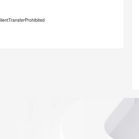
lientTransferProhibited