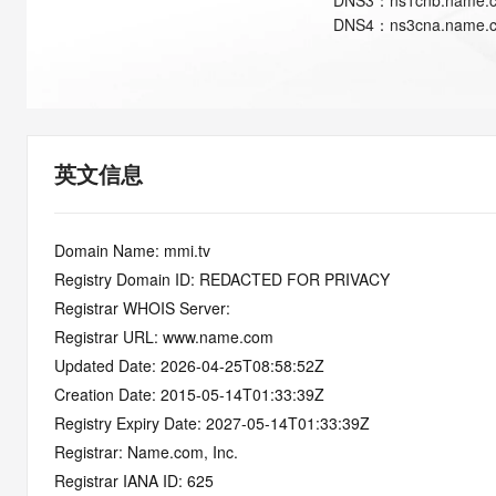
DNS
3
：
ns1cnb.name.
快速部署 Dify，高效搭建 
DNS
4
：
ns3cna.name.
迁移与运维管理
10 分钟在聊天系统中增加
专有云
英文信息
Domain Name: mmi.tv
Registry Domain ID: REDACTED FOR PRIVACY
Registrar WHOIS Server:
Registrar URL: www.name.com
Updated Date: 2026-04-25T08:58:52Z
Creation Date: 2015-05-14T01:33:39Z
Registry Expiry Date: 2027-05-14T01:33:39Z
Registrar: Name.com, Inc.
Registrar IANA ID: 625