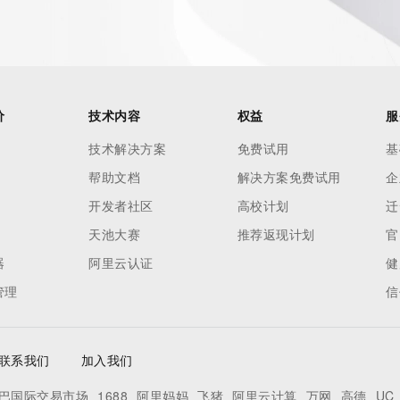
 of Record identified in this output for information on how 
ied domain name.
价
技术内容
权益
服
技术解决方案
免费试用
基
帮助文档
解决方案免费试用
企
开发者社区
高校计划
迁
天池大赛
推荐返现计划
官
器
阿里云认证
健
管理
信
联系我们
加入我们
Record identified in this output for information on how to 
巴国际交易市场
1688
阿里妈妈
飞猪
阿里云计算
万网
高德
UC