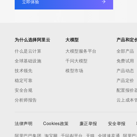
立即体验
Registrant Email: Please query the RDDS service of the Registrar
to contact the Registrant, Admin, or Tech contact of the quer
Registry Admin ID: REDACTED FOR PRIVACY
Admin Name: REDACTED FOR PRIVACY
Admin Organization: REDACTED FOR PRIVACY
为什么选择阿里云
大模型
产品和定
Admin Street: REDACTED FOR PRIVACY
Admin Street: REDACTED FOR PRIVACY
什么是云计算
大模型服务平台
全部产品
Admin Street: REDACTED FOR PRIVACY
全球基础设施
千问大模型
免费试用
Admin City: REDACTED FOR PRIVACY
技术领先
模型市场
产品动态
Admin State/Province: REDACTED FOR PRIVACY
稳定可靠
产品定价
Admin Postal Code: REDACTED FOR PRIVACY
Admin Country: REDACTED FOR PRIVACY
安全合规
配置报价
Admin Phone: REDACTED FOR PRIVACY
分析师报告
云上成本
Admin Phone Ext: REDACTED FOR PRIVACY
Admin Fax: REDACTED FOR PRIVACY
Admin Fax Ext: REDACTED FOR PRIVACY
法律声明
Cookies政策
廉正举报
安全举报
Admin Email: Please query the RDDS service of the Registrar of 
阿里巴巴集团
淘宝网
千问AI平台
天猫
全球速卖通
阿里巴