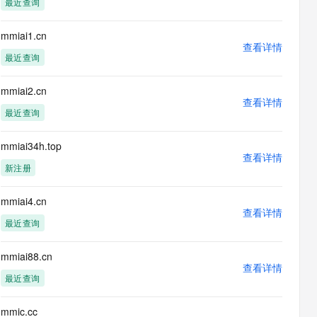
最近查询
息提取
与 AI 智能体进行实时音视频通话
从文本、图片、视频中提取结构化的属性信息
构建支持视频理解的 AI 音视频实时通话应用
mmiai1.cn
查看详情
t.diy 一步搞定创意建站
构建大模型应用的安全防护体系
最近查询
通过自然语言交互简化开发流程,全栈开发支持
通过阿里云安全产品对 AI 应用进行安全防护
mmiai2.cn
查看详情
最近查询
mmiai34h.top
查看详情
新注册
mmiai4.cn
查看详情
最近查询
mmiai88.cn
查看详情
最近查询
mmic.cc