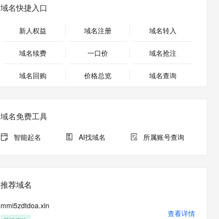
安全
畅自然，细节丰富
高表现力语音合成大模型，语音克隆听感自然
我要投诉
PolarDB
域名快捷入口
上云场景组合购
Milvus 弹性伸缩功能新增节
伴
漫剧创作，剧本、分镜、视频高效生成
100%兼容MySQL、PostgreSQL，兼容Oracle，支持集中和分布式
覆盖90%+业务场景，专享组合折扣价
点支持范围
2V
VPN
Fun-ASR
新人权益
域名注册
域名转入
文戏情感细腻自然，动作戏激烈拳拳到肉，实现更强表演能力
支持中英文自由切换，具备更强的噪声鲁棒性
ernetes 版 ACK
云聚AI 严选权益
AI 原生数据库服务发布
SSL 证书
，一键激活高效办公新体验
理容器应用的 K8s 服务
精选AI产品，从模型到应用全链提效
Agent 数据网关
域名续费
一口价
域名抢注
堡垒机
AI 用量加速计划
云原生数据库 PolarDB
应用
域名回购
价格总览
防火墙
域名查询
、识别商机，让客服更高效、服务更出色。
新老同享，达量后返
Agentic Database 发布
千问办公
主机安全
NEW
的智能体编程平台
一站式AI生产力平台
域名免费工具
AI 应用及服务市场
伶鹊
企业级人与Agent协作平台，接入和调度多个数字员工
智能客服平台，对话机器人、对话分析、智能外呼
智能起名
AI找域名
所属账号查询
AI 应用
大模型服务平台百炼 - 全妙
大模型
应用创作平台
多模态内容创作工具，已接入 DeepSeek
自然语言处理
推荐域名
数据标注
mmi5zdtdoa.xin
机器学习
查看详情