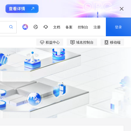
文档
备案
控制台
注册
登录
权益中心
域名控制台
移动端
验
作计划
器
AI 活动
专业服务
服务伙伴合作计划
开发者社区
加入我们
产品动态
服务平台百炼
阿里云 OPC 创新助力计划
一站式生成采购清单，支持单品或批量购买
可编辑精美 PPT 文稿
S产品伙伴计划（繁花）
峰会
CS
造的大模型服务与应用开发平台
Agency Agents：拥有专属领域专家
AI 生产力先锋
Al MaaS 服务伙伴赋能合作
域名
博文
Careers
至高可申请百万元
Qwen3.8-Max 模型上线
 轻松生成专业的 PPT
开启高性价比 AI 编程新体验
弹性可伸缩的云计算服务
先锋实践拓展 AI 生产力的边界
多领域专家智能体,一键组建 AI 虚拟交付团队
Token 补贴，五大权
计划
海大会
伙伴信用分合作计划
商标
问答
社会招聘
益加速 OPC 成功
帕鲁游戏服务器
SS
HappyHorse 打造一站式影视创作平台
飞天发布时刻
HOT
Open Search 向量检索版支
划
备案
电子书
校园招聘
联机服务器，轻松开启游戏
视频创作，一键激活电商全链路生产力
稳定、安全、高性价比、高性能的云存储服务
所见，即是所愿
持视频检索 Pipeline 功能
可视化编排打通从文字构思到成片全链路闭环
更多支持
划
公司注册
镜像站
视频生成
语音识别与合成
 智能体与工作流应用
漫剧工坊：一站式动画创作平台
AI 实训营
应用身份服务 (IDaaS)
合作伙伴培训与认证
划
上云迁移
站生成，高效打造优质广告素材
全接入的云上超级电脑
通过阿里云百炼高效搭建AI应用,助力高效开发
快速生产连贯的高质量长漫剧
从基础到进阶，Agent 创客手把手教你
OpenClaw 管理能力上线
e-1.1-T2V
Qwen3-TTS-Flash
lScope
我要反馈
查询合作伙伴
畅细腻的高质量视频
离线语音合成大模型，多语言方言自适应，低延迟高稳定
n Alibaba Cloud ISV 合作
代维服务
建企业门户网站
10 分钟搭建微信、支付宝小程序
MaxCompute MaxFrame 提
创新加速
ope
登录合作伙伴管理后台
我要建议
站，无忧落地极速上线
以可视化方式快速构建移动和 PC 门户网站
国内短信简单易用，安全可靠，秒级触达，全球覆盖200+国家和地区。
高效部署网站，快速应用到小程序
供自动弹性内存功能
e-1.1-I2V
Cosyvoice-V3-Flash