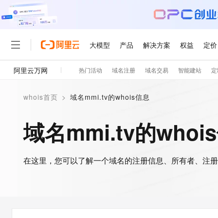
大模型
产品
解决方案
权益
定价
阿里云万网
热门活动
域名注册
域名交易
智能建站
定
大模型
产品
解决方案
权益
定价
云市场
伙伴
服务
了解阿里云
精选产品
精选解决方案
普惠上云
产品定价
精选商城
成为销售伙伴
售前咨询
为什么选择阿里云
千问AI平台
whois首页
>
域名mmi.tv的whois信息
了解云产品的定价详情
大模型服务平台百炼
睿译宝，AI翻译排版一
普惠上云 官方力荐
分销伙伴
在线服务
网站建设
什么是云计算
大
大模型服务与应用平台
上传文档即自动完成翻译和
云服务器38元/年起，超
域名mmi.tv的whoi
咨询伙伴
多端小程序
技术领先
云上成本管理
售后服务
轻量应用服务器
GLM-5.2：长任务时代
官方推荐返现计划
大模型
精选产品
精选解决方案
Salesforce 国际版订阅
稳定可靠
管理和优化成本
推荐新用户得奖励，单订单
销售伙伴合作计划
自助服务
友盟天域
安全合规
人工智能与机器学习
AI
文本生成
在这里，您可以了解一个域名的注册信息、所有者、注册
云数据库 RDS
Hermes Agent，打造
云工开物
无影生态合作计划
在线服务
观测云
分析师报告
自主进化，持久记忆，越用
高校专属算力普惠，学生认
计算
互联网应用开发
Qwen3.8-Max
HOT
Salesforce On Alibaba C
工单服务
智能体时代全能旗舰模型
Tuya 物联网平台阿里云
研究报告与白皮书
人工智能平台 PAI
快速拥有专属 OpenClaw
大模
Consulting Partner 合
大数据
容器
免费试用
短信专区
一站式AI开发、训练和推
蓝凌 OA
Qwen3.7-Plus
AI 大模型销售与服务生
现代化应用