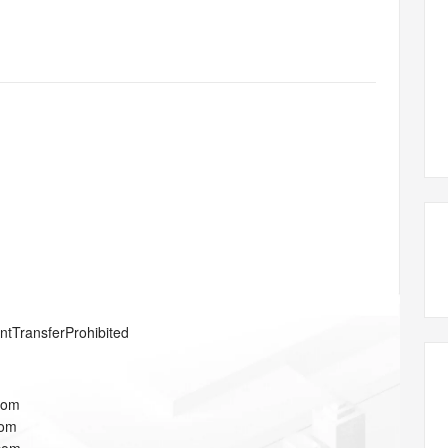
态智能体模型
旗舰 MoE 大模型，百万上下文与顶尖推理能力
图生视频，流
同享
万小智 AI 建站低至 15元/月
Qoder CN
AI 短剧/漫剧
云原生数据库 
快递物流查询
WordPress
成为服务伙
高校合作
点，立即开启云上创新
覆盖公网/内网、递归/权威、移动APP等全场景解析服务
送.CN域名，送备案服务码
基于千问大模型等，支持代码智能生成、研发智能问答
AI助力短剧
GLM-5.2
Wan2.7-T
Ubuntu
服务生态伙伴
视觉 Coding、空间感知、多模态思考等全面升级
1M上下文，专为长程任务能力而生
云工开物
企业应用
Works
Night Plan 支持 Qwen 3.8-Max
云原生大数据计算服务 MaxCompute
AI 办公
容器服务 Kub
NEW
Red Hat
30+ 款产品免费体验
Data Agent 驱动的一站式 Data+AI 开发治理平台
夜间 5 折，Qwen/Meoo/TokenPlan 客户专享
面向分析的企业级SaaS模式云数据仓库
AI智能应用
提供一站式管
科研合作
ERP
堂（旗舰版）
SUSE
智能客服
AI 应用构建
大模型原生
CRM
防护产品
2个月
自动承接线索
建站小程序
Qoder
大模型服务平台百炼-应用模版
OA 办公系统
HOT
NEW
面向真实软件
个人版上线、团队版降价；千问3.8-Max首发发尝鲜
丰富多元化的应用模版和解决方案
力提升
财税管理
模板建站
万有无界
大模型服务平台百炼-智能体
400电话
定制建站
的模型效果
灵活可视化地构建企业级 Agent
方案
广告营销
模板小程序
秒悟
人工智能平台 PAI
entTransferProhibited
定制小程序
云端极速 AI 
新一代 AI 视频生成模型，深度适配广告营销等场景
AI Native 的算法工程平台，一站式完成建模、训练、推理服务部署
APP 开发
com
建站系统
com