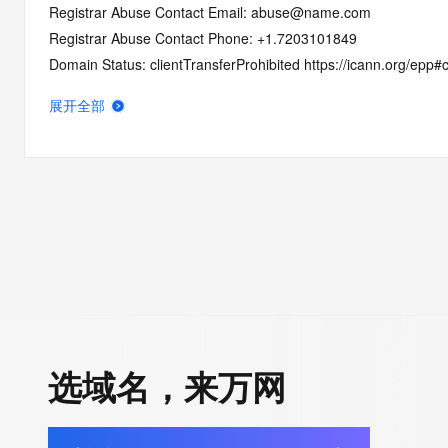
Registrar Abuse Contact Email: abuse@name.com
Registrar Abuse Contact Phone: +1.7203101849
Domain Status: clientTransferProhibited https://icann.org/epp#c
Registry Registrant ID: REDACTED FOR PRIVACY
展开全部
Registrant Name: REDACTED FOR PRIVACY
Registrant Organization: Central Universal City
Registrant Street: REDACTED FOR PRIVACY
Registrant Street: REDACTED FOR PRIVACY
Registrant Street: REDACTED FOR PRIVACY
Registrant City: REDACTED FOR PRIVACY
Registrant State/Province: liao ning 
Registrant Postal Code: REDACTED FOR PRIVACY
Registrant Country: CN
Registrant Phone: REDACTED FOR PRIVACY
选域名，来万网
Registrant Phone Ext: REDACTED FOR PRIVACY
Registrant Fax: REDACTED FOR PRIVACY
Registrant Fax Ext: REDACTED FOR PRIVACY