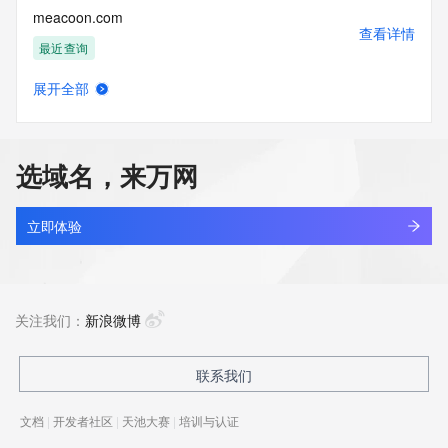
meacoon.com
查看详情
最近查询
展开全部
meadowtom.xyz
查看详情
最近查询
选域名，来万网
meadowtomeadow.xyz
查看详情
最近查询
立即体验
meadvilletech.com
查看详情
最近查询
关注我们：
新浪微博
meaeiv3o.top
联系我们
查看详情
新注册
文档
|
开发者社区
|
天池大赛
|
培训与认证