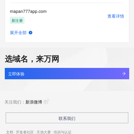
mapan777app.com
查看详情
新注册
展开全部
mapan777b.com
查看详情
新注册
选域名，来万网
mapan777d.com
查看详情
新注册
立即体验
mapan777h.com
查看详情
最近查询
关注我们：
新浪微博
mapan777rp.com
联系我们
查看详情
新注册
文档
|
开发者社区
|
天池大赛
|
培训与认证