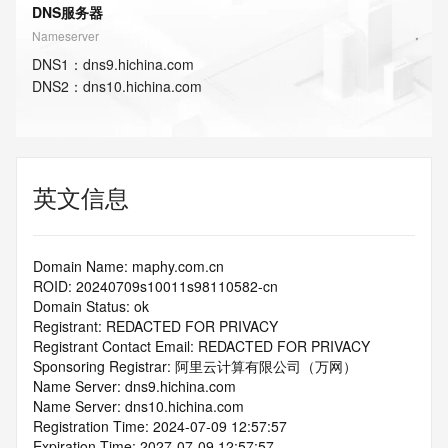
DNS服务器
Nameserver
DNS
1
：
dns9.hichina.com
DNS
2
：
dns10.hichina.com
英文信息
Domain Name: maphy.com.cn
ROID: 20240709s10011s98110582-cn
Domain Status: ok
Registrant: REDACTED FOR PRIVACY
Registrant Contact Email: REDACTED FOR PRIVACY
Sponsoring Registrar: 阿里云计算有限公司（万网）
Name Server: dns9.hichina.com
Name Server: dns10.hichina.com
Registration Time: 2024-07-09 12:57:57
Expiration Time: 2027-07-09 12:57:57