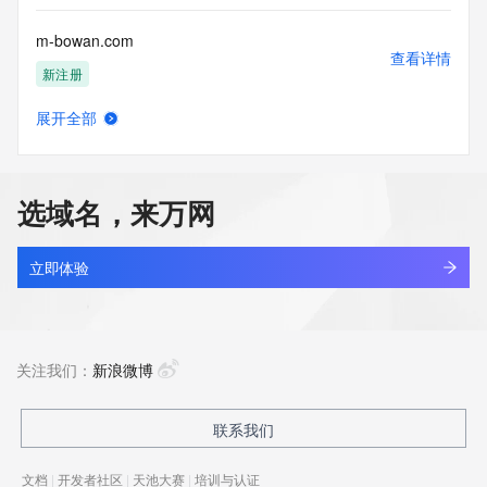
m-bowan.com
查看详情
新注册
展开全部
m-cdn.xyz
查看详情
最近查询
选域名，来万网
m-cnv.com
查看详情
最近查询
立即体验
m-display.com
查看详情
新注册
关注我们：
新浪微博
m-feature.com
联系我们
查看详情
新注册
文档
|
开发者社区
|
天池大赛
|
培训与认证