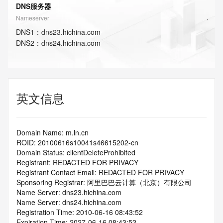
DNS服务器
Nameserver
DNS
1
：
dns23.hichina.com
DNS
2
：
dns24.hichina.com
英文信息
Domain Name: m.ln.cn
ROID: 20100616s10041s46615202-cn
Domain Status: clientDeleteProhibited
Registrant: REDACTED FOR PRIVACY
Registrant Contact Email: REDACTED FOR PRIVACY
Sponsoring Registrar: 阿里巴巴云计算（北京）有限公司
Name Server: dns23.hichina.com
Name Server: dns24.hichina.com
Registration Time: 2010-06-16 08:43:52
Expiration Time: 2027-06-16 08:43:52