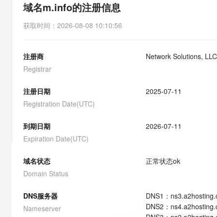
存储
天池大赛
能看、能想、能动手的多模
域名m.info的注册信息
云解析DNS
解决方案免费试用 新老
电子合同
最高领取价值200元试用
安全
网络与CDN
AI 算法大赛
Qwen3-VL-Plus
获取时间
：
2026-08-08 10:10:56
畅捷通
大数据开发治理平台 Data
AI 产品 免费试用
网络
安全
云开发大赛
Tableau 订阅
1亿+ 大模型 tokens 和 
注册商
Network Solutions, LLC
可观测
入门学习赛
中间件
AI空中课堂在线直播课
云防火墙
140+云产品 免费试用
Registrar
大模型服务
上云与迁云
云原生的云上边界网络安全
产品新客免费试用，最长1
数据库
生态解决方案
注册日期
2025-07-11
千问AI平台-Token Plan
企业出海
大模型ACA认证体验
大数据计算
Registration Date(UTC)
助力企业全员 AI 认知与能
行业生态解决方案
政企业务
媒体服务
千问AI平台-模型体验
到期日期
2026-07-11
开发者生态解决方案
在线体验全尺寸、多种模态
Expiration Date(UTC)
企业服务与云通信
AI 开发和 AI 应用解决
Happy 系列大模型
域名与网站
域名状态
正常状态
ok
Domain Status
终端用户计算
DNS服务器
DNS
1
：
ns3.a2hosting
Serverless
大模型解决方案
DNS
2
：
ns4.a2hosting
Nameserver
开发工具