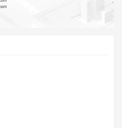
.com
AI 应用
10分钟微调：让0.6B模型媲美235B模
多模态数据信
.com
型
依托云原生高可用架构,实现Dify私有化部署
用1%尺寸在特定领域达到大模型90%以上效果
一个 AI 助手
超强辅助，Bol
即刻拥有 DeepSeek-R1 满血版
在企业官网、通讯软件中为客户提供 AI 客服
多种方案随心选，轻松解锁专属 DeepSeek