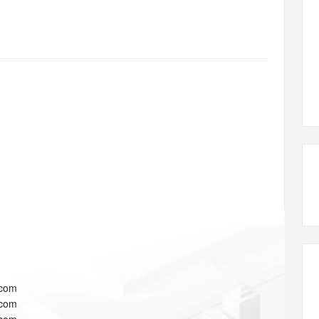
态智能体模型
旗舰 MoE 大模型，百万上下文与顶尖推理能力
图生视频，流
同享
万小智 AI 建站低至 15元/月
Qoder CN
AI 短剧/漫剧
云原生数据库 
快递物流查询
WordPress
成为服务伙
高校合作
点，立即开启云上创新
覆盖公网/内网、递归/权威、移动APP等全场景解析服务
送.CN域名，送备案服务码
基于千问大模型等，支持代码智能生成、研发智能问答
AI助力短剧
GLM-5.2
Wan2.7-T
Ubuntu
服务生态伙伴
视觉 Coding、空间感知、多模态思考等全面升级
1M上下文，专为长程任务能力而生
云工开物
企业应用
Works
Night Plan 支持 Qwen 3.8-Max
云原生大数据计算服务 MaxCompute
AI 办公
容器服务 Kub
NEW
Red Hat
30+ 款产品免费体验
Data Agent 驱动的一站式 Data+AI 开发治理平台
夜间 5 折，Qwen/Meoo/TokenPlan 客户专享
面向分析的企业级SaaS模式云数据仓库
AI智能应用
提供一站式管
科研合作
ERP
堂（旗舰版）
SUSE
智能客服
AI 应用构建
大模型原生
CRM
防护产品
2个月
自动承接线索
建站小程序
Qoder
大模型服务平台百炼-应用模版
OA 办公系统
HOT
NEW
面向真实软件
个人版上线、团队版降价；千问3.8-Max首发发尝鲜
丰富多元化的应用模版和解决方案
力提升
财税管理
模板建站
万有无界
大模型服务平台百炼-智能体
400电话
定制建站
的模型效果
灵活可视化地构建企业级 Agent
方案
广告营销
模板小程序
秒悟
人工智能平台 PAI
定制小程序
云端极速 AI 
新一代 AI 视频生成模型，深度适配广告营销等场景
AI Native 的算法工程平台，一站式完成建模、训练、推理服务部署
APP 开发
.com
建站系统
.com