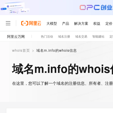
大模型
产品
解决方案
权益
定价
阿里云万网
热门活动
域名注册
域名交易
智能建站
定
大模型
产品
解决方案
权益
定价
云市场
伙伴
服务
了解阿里云
精选产品
精选解决方案
普惠上云
产品定价
精选商城
成为销售伙伴
售前咨询
为什么选择阿里云
千问AI平台
whois首页
>
域名m.info的whois信息
了解云产品的定价详情
大模型服务平台百炼
千问办公，解锁你的工作
普惠上云 官方力荐
分销伙伴
在线服务
网站建设
什么是云计算
大
大模型服务与应用平台
企业级Agent产品，直接
云服务器38元/年起，超
域名m.info的whoi
咨询伙伴
多端小程序
技术领先
云上成本管理
售后服务
轻量应用服务器
Agency Agents：拥
官方推荐返现计划
大模型
精选产品
精选解决方案
Salesforce 国际版订阅
稳定可靠
管理和优化成本
推荐新用户得奖励，单订单
销售伙伴合作计划
自助服务
友盟天域
安全合规
人工智能与机器学习
AI
文本生成
在这里，您可以了解一个域名的注册信息、所有者、注册
云数据库 RDS
HappyHorse 打造一
云工开物
无影生态合作计划
在线服务
观测云
分析师报告
高校专属算力普惠，学生认
计算
互联网应用开发
Qwen3.8-Max
HOT
Salesforce On Alibaba C
工单服务
智能体时代全能旗舰模型
Tuya 物联网平台阿里云
研究报告与白皮书
人工智能平台 PAI
快速拥有专属 OpenClaw
大模
Consulting Partner 合
大数据
容器
免费试用
短信专区
一站式AI开发、训练和推
蓝凌 OA
Qwen3.7-Plus
AI 大模型销售与服务生
现代化应用