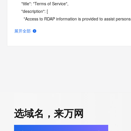
      "title": "Terms of Service",

      "description": [

        "Access to RDAP information is provided to assist persons in determining the contents of a domain name registration 
record in the registry database. The data in this record is provide
展开全部
operated by Identity Digital, then the corresponding primary Reg
Identity Digital nor the Registry Operator guarantee its accurac
agree that you will use this data only for lawful purposes and th
allow, enable, or otherwise support the transmission by e-mail, 
advertising or solicitations to entities other than the data recip
automated, electronic processes that send queries or data to the 
Operator except as reasonably necessary to register domain na
RDAP service, please consider the following: the RDAP service
SRS service. RDAP is not considered authoritative for registe
downtime during production or OT&E maintenance periods. Queri
选域名，来万网
queries are received from a single IP address within a specified t
period of time to prevent disruption of RDAP service access. A
by detecting and limiting bulk query access from single sources