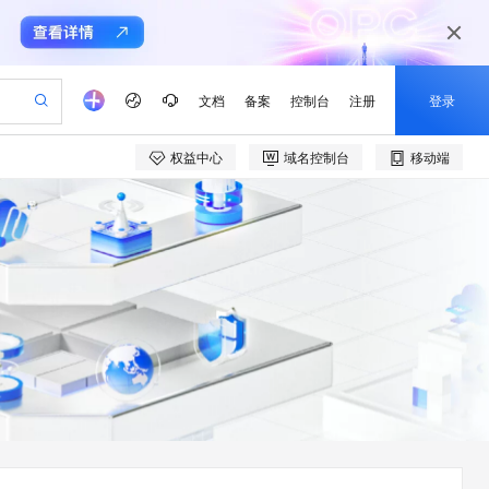
文档
备案
控制台
注册
登录
权益中心
域名控制台
移动端
验
作计划
器
AI 活动
专业服务
服务伙伴合作计划
开发者社区
加入我们
产品动态
服务平台百炼
阿里云 OPC 创新助力计划
一站式生成采购清单，支持单品或批量购买
io：打造专属 AI 语音助手
S产品伙伴计划（繁花）
峰会
CS
造的大模型服务与应用开发平台
一句话生成原生可编辑精美 PPT 文稿
AI 生产力先锋
Al MaaS 服务伙伴赋能合作
域名
博文
Careers
至高可申请百万元
Qwen3.8-Max 模型上线
开启高性价比 AI 编程新体验
弹性可伸缩的云计算服务
Qwen-Audio-3.0-Realtime 端到端实时语音角色扮演
输入一句话想法, 轻松生成专业的 PPT
先锋实践拓展 AI 生产力的边界
Token 补贴，五大权
计划
海大会
伙伴信用分合作计划
商标
问答
社会招聘
益加速 OPC 成功
eek-V4-Pro
SS
一键部署幻兽帕鲁游戏服务器
飞天发布时刻
HOT
Open Search 向量检索版支
划
备案
电子书
校园招聘
pSeek-V4-Pro
视频创作，一键激活电商全链路生产力
稳定、安全、高性价比、高性能的云存储服务
一键购买专属联机服务器，轻松开启游戏
所见，即是所愿
持视频检索 Pipeline 功能
更多支持
划
公司注册
镜像站
视频生成
语音识别与合成
专属 QwenPaw
漫剧工坊：一站式动画创作平台
AI 实训营
HOT
应用身份服务 (IDaaS)
合作伙伴培训与认证
划
上云迁移
站生成，高效打造优质广告素材
全接入的云上超级电脑
从聊天伙伴进化为能主动干活的本地数字员工
快速生产连贯的高质量长漫剧
从基础到进阶，Agent 创客手把手教你
OpenClaw 管理能力上线
e-1.1-T2V
Qwen3-TTS-Flash
lScope
我要反馈
查询合作伙伴
畅细腻的高质量视频
离线语音合成大模型，多语言方言自适应，低延迟高稳定
n Alibaba Cloud ISV 合作
代维服务
建企业门户网站
10 分钟搭建微信、支付宝小程序
MaxCompute MaxFrame 提
创新加速
ope
登录合作伙伴管理后台
我要建议
站，无忧落地极速上线
以可视化方式快速构建移动和 PC 门户网站
国内短信简单易用，安全可靠，秒级触达，全球覆盖200+国家和地区。
高效部署网站，快速应用到小程序
供自动弹性内存功能
e-1.1-I2V
Cosyvoice-V3-Flash