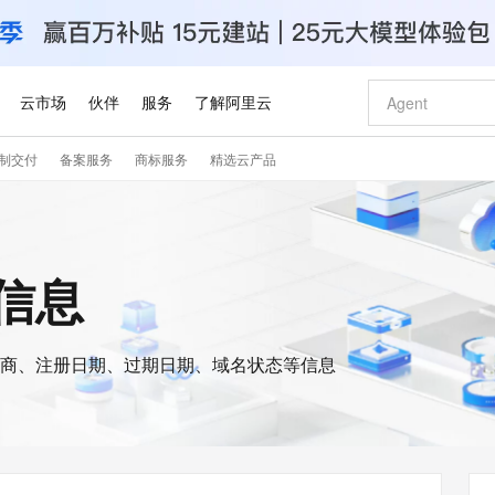
云市场
伙伴
服务
了解阿里云
制交付
备案服务
商标服务
精选云产品
AI 特惠
数据与 API
成为产品伙伴
企业增值服务
最佳实践
价格计算器
AI 场景体
基础软件
产品伙伴合
阿里云认证
市场活动
配置报价
大模型
自助选配和估算价格
新方式
睿译宝，AI翻译排版一步到位
智启 AI 普惠权益
产品生态集成认证中心
企业支持计划
云上春晚
域名与网站
千问官方 MaaS 平台，为开发者和 Agent 而生，新用户赠送 1 亿 + tokens 额度
Qwen Aud
AI Coding
阿里云Maa
2026 阿里云
云服务器 E
为企业打
数据集
Windows
大模型认证
模型
NEW
NEW
交付可用成果
值低价云产品抢先购
上传文档即自动完成翻译和格式还原
至高享 1亿+免费 tokens，加速 Al 应用落地
提供智能易用的域名与建站服务
智能编程，一键
安全可靠、
s信息
产品生态伙伴
专家技术服务
云上奥运之旅
弹性计算合作
阿里云中企出
手机三要素
宝塔 Linux
全部认证
价格优势
有专属领域专家
GLM-5.2：长任务时代开源旗舰模型
阿里云 OPC 创新助力计划
千问大模型
即刻拥有 DeepS
AI 电商营销
对象存储 O
大模型
产品生态伙伴工作台
企业增值服务台
云栖战略参考
云存储合作计
云栖大会
身份实名认证
CentOS
训练营
推动算力普惠，释放技术红利
最高返9万
多领域专家智能体,一键组建 AI 虚拟交付团队
快速构建应用程序和网站，即刻迈出上云第一步
至高百万元 Token 补贴，加速一人公司成长
多元化、高性能、安全可靠的大模型服务
真正可用的 1M 上下文,一次完成代码全链路开发
轻松解锁专属 Dee
从图文生成到
云上的中国
数据库合作计
活动全景
短信
Docker
图片和
商、注册日期、过期日期、域名状态等信息
站式影视创作平台
Hermes Agent，打造自进化智能体
Token Plan 模型订阅计划
数字证书管理服务（原SSL证书）
5 分钟轻松部署
AI 广告创作
无影云电脑
企业成长
NEW
信息公告
看见新力量
云网络合作计
OCR 文字识别
JAVA
证享300元代金券
可视化编排打通从文字构思到成片全链路闭环
全托管，含MySQL、PostgreSQL、SQL Server、MariaDB多引擎
自主进化，持久记忆，越用越聪明
Qwen3.8-Max 首发尝鲜，限时加量 10 倍，夜间低至2折
实现全站HTTPS，呈现可信的WEB访问
图文、视频一
随时随地安
Kimi-K3
HappyHors
NEW
魔搭 Mode
loud
服务实践
官网公告
Kimi 最新旗舰模型，长程编程与推理利器
让文字生成流
金融模力时刻
Salesforce O
版
发票查验
全能环境
Claude Code + GStack 打造工程团队
千问办公，限时限量积分加倍
Qoder
低代码高效构
AI 建站
短信服务
型
NEW
作计划
计划
创新中心
魔搭 ModelSc
健康状态
理服务
让AI从“聊天伙伴”进化为能干活的“数字员工”
安装技能 GStack，拥有专属 AI 工程团队
你的AI工作搭子，覆盖日常办公高频场景
面向真实软件的智能体编程平台
0 代码专业建
客户案例
天气预报查询
操作系统
Deepseek-v4-pro
HappyHors
态合作计划