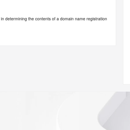
d by Identity Digital or, if the record pertains to a TLD not 
istry Operator for informational purposes only, and neither 
y. This service is intended only for query-based access. You 
at, under no circumstances will you use this data to (a) 
telephone, or facsimile of mass unsolicited, commercial 
ient's own existing customers; or (b) enable high volume, 
systems of Identity Digital, a Registrar, or Registry 
mes or modify existing registrations. When using the 
 is not a replacement for standard EPP commands to the 
red domain objects. The RDAP service may be scheduled for 
es to the RDAP services are throttled. If too many 
ime, the service will begin to reject further queries for a 
buse of the RDAP system through data mining is mitigated 
. Where applicable, the presence of a [Non-Public Data] 