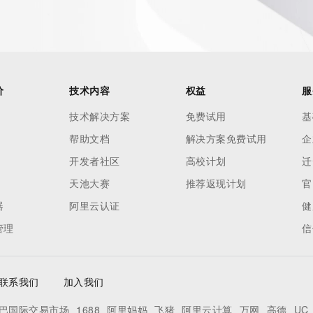
to applicable data privacy laws or requirements. Should you 
 available through the registrar URL listed above. Access to 
 reasonably confirmed that the requester holds a specific 
thheld data. Access to the data provided by Identity Digital 
ttps://www.identity.digital/about/policies/whois-layered-
价
技术内容
权益
服
stry Operators reserve the right to modify these terms at 
icy."

技术解决方案
免费试用
基
帮助文档
解决方案免费试用
企
开发者社区
高校计划
迁
天池大赛
推荐返现计划
官
器
阿里云认证
健
管理
信
联系我们
加入我们
巴国际交易市场
1688
阿里妈妈
飞猪
阿里云计算
万网
高德
UC