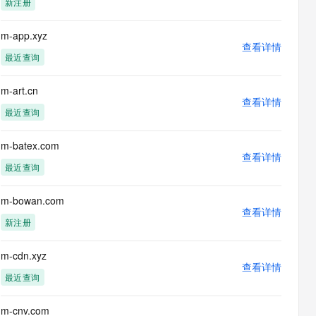
新注册
息提取
与 AI 智能体进行实时音视频通话
从文本、图片、视频中提取结构化的属性信息
构建支持视频理解的 AI 音视频实时通话应用
m-app.xyz
查看详情
t.diy 一步搞定创意建站
构建大模型应用的安全防护体系
最近查询
通过自然语言交互简化开发流程,全栈开发支持
通过阿里云安全产品对 AI 应用进行安全防护
m-art.cn
查看详情
最近查询
m-batex.com
查看详情
最近查询
m-bowan.com
查看详情
新注册
m-cdn.xyz
查看详情
最近查询
m-cnv.com