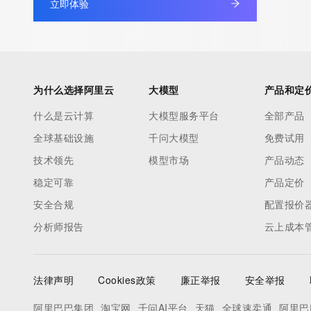
立即体验
tag indicates that such data is not made publicly available due 
wish to contact the registrant, please refer to the RDAP records
non-public data may be provided, upon request, where it can be
legitimate interest and a proper legal basis for accessing the wi
can be requested by submitting a request via the form found at h
为什么选择阿里云
大模型
产品和定
access/ Identity Digital Inc. and, if applicable, the primary Regi
any time. By submitting this query, you agree to abide by this pol
什么是云计算
大模型服务平台
全部产品
      ],

全球基础设施
千问大模型
免费试用
      "links": [

技术领先
模型市场
产品动态
        {

稳定可靠
产品定价
          "value": "https://rdap.identitydigital.services/rdap/domain/m.info",

          "rel": "terms-of-service",

安全合规
配置报价
          "href": "https://www.identity.digital/policies/rdds-access-policy",

分析师报告
云上成本
          "type": "text/html"

        }

      ]

法律声明
Cookies政策
廉正举报
安全举报
    },

阿里巴巴集团
淘宝网
千问AI平台
天猫
全球速卖通
阿里巴