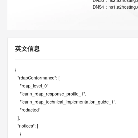
DNS
3
：
ns2.a2hosting
快速部署 Dify，高效搭建 
DNS
4
：
ns1.a2hosting
迁移与运维管理
10 分钟在聊天系统中增加
专有云
英文信息
{

  "rdapConformance": [

    "rdap_level_0",

    "icann_rdap_response_profile_1",

    "icann_rdap_technical_implementation_guide_1",

    "redacted"

  ],

  "notices": [

    {
