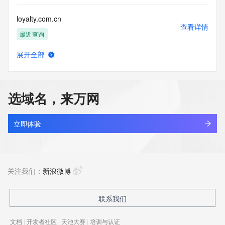
loyalty.com.cn
查看详情
最近查询
展开全部
loyar.com
查看详情
最近查询
选域名，来万网
loyder.shop
查看详情
新注册
立即体验
loydorra.com
查看详情
新注册
关注我们：
新浪微博
loyfx1gu.top
联系我们
查看详情
新注册
文档
|
开发者社区
|
天池大赛
|
培训与认证