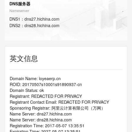
DNS服务器
Nameserver
DNS
1
：
dns27.hichina.com
DNS
2
：
dns28.hichina.com
英文信息
Domain Name: loyeaerp.cn
ROID: 20170507s10001s91890937-cn
Domain Status: ok
Registrant: REDACTED FOR PRIVACY
Registrant Contact Email: REDACTED FOR PRIVACY
Sponsoring Registrar: 阿里云计算有限公司（万网）
Name Server: dns27.hichina.com
Name Server: dns28.hichina.com
Registration Time: 2017-05-07 13:35:51
Expiration Time: 2027-05-07 13:35:51