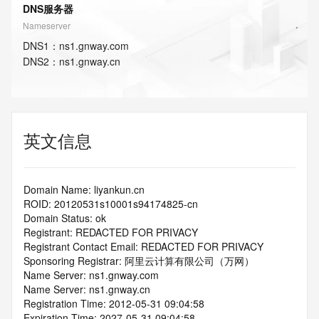
DNS服务器
Nameserver
DNS
1
：
ns1.gnway.com
DNS
2
：
ns1.gnway.cn
英文信息
Domain Name: liyankun.cn
ROID: 20120531s10001s94174825-cn
Domain Status: ok
Registrant: REDACTED FOR PRIVACY
Registrant Contact Email: REDACTED FOR PRIVACY
Sponsoring Registrar: 阿里云计算有限公司（万网）
Name Server: ns1.gnway.com
Name Server: ns1.gnway.cn
Registration Time: 2012-05-31 09:04:58
Expiration Time: 2027-05-31 09:04:58