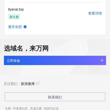
liyanai.top
查看详情
新注册
展开全部
liyang520.top
查看详情
新注册
选域名，来万网
liyangcapacitor.com
查看详情
新注册
立即体验
liyangpeng.com.cn
查看详情
最近查询
关注我们：
新浪微博
liyangsmart.com
联系我们
查看详情
最近查询
文档
|
开发者社区
|
天池大赛
|
培训与认证