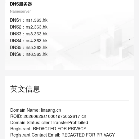
DNS服务器
Nameserver
DNS
1
：
ns1.363.hk
DNS
2
：
ns2.363.hk
DNS
3
：
ns3.363.hk
DNS
4
：
ns4.363.hk
DNS
5
：
ns5.363.hk
DNS
6
：
ns6.363.hk
英文信息
Domain Name: linaang.cn
ROID: 20260629s10001s75052617-cn
Domain Status: clientTransferProhibited
Registrant: REDACTED FOR PRIVACY
Registrant Contact Email: REDACTED FOR PRIVACY