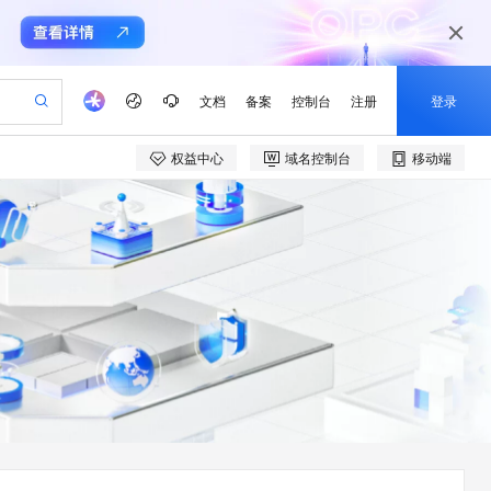
文档
备案
控制台
注册
登录
权益中心
域名控制台
移动端
验
作计划
器
AI 活动
专业服务
服务伙伴合作计划
开发者社区
加入我们
产品动态
服务平台百炼
阿里云 OPC 创新助力计划
一站式生成采购清单，支持单品或批量购买
可编辑精美 PPT 文稿
S产品伙伴计划（繁花）
峰会
CS
造的大模型服务与应用开发平台
Agency Agents：拥有专属领域专家
AI 生产力先锋
Al MaaS 服务伙伴赋能合作
域名
博文
Careers
至高可申请百万元
Qwen3.8-Max 模型上线
 轻松生成专业的 PPT
开启高性价比 AI 编程新体验
弹性可伸缩的云计算服务
先锋实践拓展 AI 生产力的边界
多领域专家智能体,一键组建 AI 虚拟交付团队
Token 补贴，五大权
计划
海大会
伙伴信用分合作计划
商标
问答
社会招聘
益加速 OPC 成功
帕鲁游戏服务器
SS
HappyHorse 打造一站式影视创作平台
飞天发布时刻
HOT
Open Search 向量检索版支
划
备案
电子书
校园招聘
联机服务器，轻松开启游戏
视频创作，一键激活电商全链路生产力
稳定、安全、高性价比、高性能的云存储服务
所见，即是所愿
持视频检索 Pipeline 功能
可视化编排打通从文字构思到成片全链路闭环
更多支持
划
公司注册
镜像站
视频生成
语音识别与合成
 智能体与工作流应用
漫剧工坊：一站式动画创作平台
AI 实训营
应用身份服务 (IDaaS)
合作伙伴培训与认证
划
上云迁移
站生成，高效打造优质广告素材
全接入的云上超级电脑
通过阿里云百炼高效搭建AI应用,助力高效开发
快速生产连贯的高质量长漫剧
从基础到进阶，Agent 创客手把手教你
OpenClaw 管理能力上线
e-1.1-T2V
Qwen3-TTS-Flash
lScope
我要反馈
查询合作伙伴
畅细腻的高质量视频
离线语音合成大模型，多语言方言自适应，低延迟高稳定
n Alibaba Cloud ISV 合作
代维服务
建企业门户网站
10 分钟搭建微信、支付宝小程序
MaxCompute MaxFrame 提
创新加速
ope
登录合作伙伴管理后台
我要建议
站，无忧落地极速上线
以可视化方式快速构建移动和 PC 门户网站
国内短信简单易用，安全可靠，秒级触达，全球覆盖200+国家和地区。
高效部署网站，快速应用到小程序
供自动弹性内存功能
e-1.1-I2V
Cosyvoice-V3-Flash