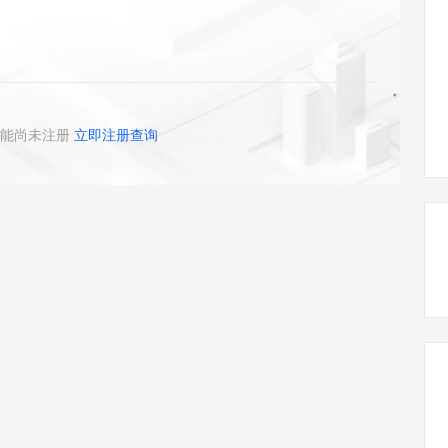
态智能体模型
旗舰 MoE 大模型，百万上下文与顶尖推理能力
图生视频，流
同享
万小智 AI 建站低至 15元/月
Qoder CN
AI 短剧/漫剧
云原生数据库 
快递物流查询
WordPress
成为服务伙
高校合作
点，立即开启云上创新
覆盖公网/内网、递归/权威、移动APP等全场景解析服务
送.CN域名，送备案服务码
基于千问大模型等，支持代码智能生成、研发智能问答
AI助力短剧
GLM-5.2
Wan2.7-T
Ubuntu
服务生态伙伴
视觉 Coding、空间感知、多模态思考等全面升级
1M上下文，专为长程任务能力而生
云工开物
企业应用
Works
Night Plan 支持 Qwen 3.8-Max
云原生大数据计算服务 MaxCompute
AI 办公
容器服务 Kub
NEW
Red Hat
30+ 款产品免费体验
Data Agent 驱动的一站式 Data+AI 开发治理平台
夜间 5 折，Qwen/Meoo/TokenPlan 客户专享
面向分析的企业级SaaS模式云数据仓库
AI智能应用
提供一站式管
科研合作
ERP
堂（旗舰版）
SUSE
能尚未注册
立即注册查询
智能客服
AI 应用构建
大模型原生
CRM
防护产品
2个月
自动承接线索
建站小程序
Qoder
大模型服务平台百炼-应用模版
OA 办公系统
HOT
NEW
面向真实软件
个人版上线、团队版降价；千问3.8-Max首发发尝鲜
丰富多元化的应用模版和解决方案
力提升
财税管理
模板建站
万有无界
大模型服务平台百炼-智能体
400电话
定制建站
的模型效果
灵活可视化地构建企业级 Agent
方案
广告营销
模板小程序
秒悟
人工智能平台 PAI
定制小程序
云端极速 AI 
新一代 AI 视频生成模型，深度适配广告营销等场景
AI Native 的算法工程平台，一站式完成建模、训练、推理服务部署
APP 开发
建站系统