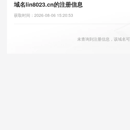
存储
天池大赛
能看、能想、能动手的多模
域名lin8023.cn的注册信息
云解析DNS
解决方案免费试用 新老
电子合同
最高领取价值200元试用
安全
网络与CDN
AI 算法大赛
Qwen3-VL-Plus
获取时间
：
2026-08-06 15:20:53
畅捷通
大数据开发治理平台 Data
AI 产品 免费试用
网络
安全
云开发大赛
Tableau 订阅
1亿+ 大模型 tokens 和 
可观测
入门学习赛
中间件
AI空中课堂在线直播课
未查询到注册信息，该域名可
云防火墙
140+云产品 免费试用
大模型服务
上云与迁云
云原生的云上边界网络安全
产品新客免费试用，最长1
数据库
生态解决方案
千问AI平台-Token Plan
企业出海
大模型ACA认证体验
大数据计算
助力企业全员 AI 认知与能
行业生态解决方案
政企业务
媒体服务
千问AI平台-模型体验
开发者生态解决方案
在线体验全尺寸、多种模态
企业服务与云通信
AI 开发和 AI 应用解决
Happy 系列大模型
域名与网站
终端用户计算
Serverless
大模型解决方案
开发工具