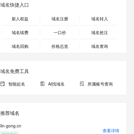
安全
畅自然，细节丰富
高表现力语音合成大模型，语音克隆听感自然
我要投诉
PolarDB
域名快捷入口
上云场景组合购
Milvus 弹性伸缩功能新增节
伴
漫剧创作，剧本、分镜、视频高效生成
100%兼容MySQL、PostgreSQL，兼容Oracle，支持集中和分布式
覆盖90%+业务场景，专享组合折扣价
点支持范围
2V
VPN
Fun-ASR
新人权益
域名注册
域名转入
文戏情感细腻自然，动作戏激烈拳拳到肉，实现更强表演能力
支持中英文自由切换，具备更强的噪声鲁棒性
ernetes 版 ACK
云聚AI 严选权益
AI 原生数据库服务发布
SSL 证书
，一键激活高效办公新体验
理容器应用的 K8s 服务
精选AI产品，从模型到应用全链提效
Agent 数据网关
域名续费
一口价
域名抢注
堡垒机
AI 用量加速计划
云原生数据库 PolarDB
应用
域名回购
价格总览
防火墙
域名查询
、识别商机，让客服更高效、服务更出色。
新老同享，达量后返
Agentic Database 发布
千问办公
主机安全
NEW
的智能体编程平台
一站式AI生产力平台
域名免费工具
AI 应用及服务市场
伶鹊
企业级人与Agent协作平台，接入和调度多个数字员工
智能客服平台，对话机器人、对话分析、智能外呼
智能起名
AI找域名
所属账号查询
AI 应用
大模型服务平台百炼 - 全妙
大模型
应用创作平台
多模态内容创作工具，已接入 DeepSeek
自然语言处理
推荐域名
数据标注
lin-gong.cn
机器学习
查看详情