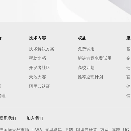
价
技术内容
权益
服
技术解决方案
免费试用
基
帮助文档
解决方案免费试用
企
开发者社区
高校计划
迁
天池大赛
推荐返现计划
官
器
阿里云认证
健
管理
信
联系我们
加入我们
巴国际交易市场
1688
阿里妈妈
飞猪
阿里云计算
万网
高德
UC