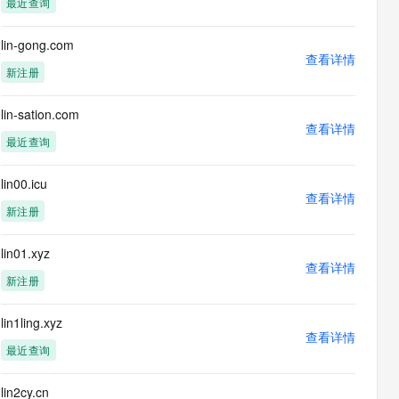
最近查询
息提取
与 AI 智能体进行实时音视频通话
从文本、图片、视频中提取结构化的属性信息
构建支持视频理解的 AI 音视频实时通话应用
lin-gong.com
查看详情
t.diy 一步搞定创意建站
构建大模型应用的安全防护体系
新注册
通过自然语言交互简化开发流程,全栈开发支持
通过阿里云安全产品对 AI 应用进行安全防护
lin-sation.com
查看详情
最近查询
lin00.icu
查看详情
新注册
lin01.xyz
查看详情
新注册
lin1ling.xyz
查看详情
最近查询
lin2cy.cn