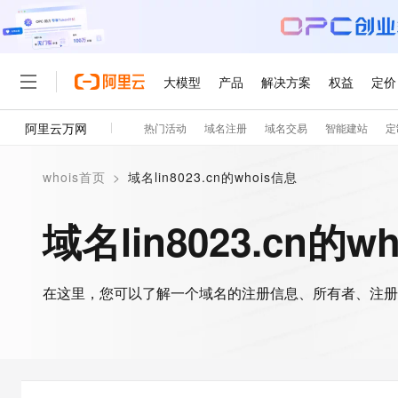
大模型
产品
解决方案
权益
定价
阿里云万网
热门活动
域名注册
域名交易
智能建站
定
大模型
产品
解决方案
权益
定价
云市场
伙伴
服务
了解阿里云
精选产品
精选解决方案
普惠上云
产品定价
精选商城
成为销售伙伴
售前咨询
为什么选择阿里云
千问AI平台
whois首页
>
域名lin8023.cn的whois信息
了解云产品的定价详情
大模型服务平台百炼
睿译宝，AI翻译排版一
普惠上云 官方力荐
分销伙伴
在线服务
网站建设
什么是云计算
大
大模型服务与应用平台
上传文档即自动完成翻译和
云服务器38元/年起，超
域名lin8023.cn的w
咨询伙伴
多端小程序
技术领先
云上成本管理
售后服务
轻量应用服务器
GLM-5.2：长任务时代
官方推荐返现计划
大模型
精选产品
精选解决方案
Salesforce 国际版订阅
稳定可靠
管理和优化成本
推荐新用户得奖励，单订单
销售伙伴合作计划
自助服务
友盟天域
安全合规
人工智能与机器学习
AI
文本生成
在这里，您可以了解一个域名的注册信息、所有者、注册
云数据库 RDS
Hermes Agent，打造
云工开物
无影生态合作计划
在线服务
观测云
分析师报告
自主进化，持久记忆，越用
高校专属算力普惠，学生认
计算
互联网应用开发
Qwen3.8-Max
HOT
Salesforce On Alibaba C
工单服务
智能体时代全能旗舰模型
Tuya 物联网平台阿里云
研究报告与白皮书
人工智能平台 PAI
快速拥有专属 OpenClaw
大模
Consulting Partner 合
大数据
容器
免费试用
短信专区
一站式AI开发、训练和推
蓝凌 OA
Qwen3.7-Plus
AI 大模型销售与服务生
现代化应用