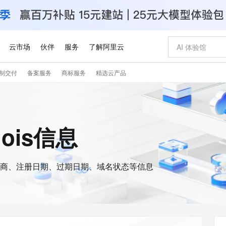
云市场
伙伴
服务
了解阿里云
制交付
备案服务
商标服务
精选云产品
AI 特惠
数据与 API
成为产品伙伴
企业增值服务
最佳实践
价格计算器
AI 场景体
基础软件
产品伙伴合
阿里云认证
市场活动
配置报价
大模型
自助选配和估算价格
步到位
智启 AI 普惠权益
产品生态集成认证中心
企业支持计划
云上春晚
域名与网站
Qwen Audio：打造专属 AI 语音助手
千问官方 MaaS 平台，为开发者和 Agent 而生，新用户赠送 1 亿 + tokens 额度
一句话生成原生
AI Coding
阿里云Maa
2026 阿里云
云服务器 E
为企业打
数据集
Windows
大模型认证
模型
NEW
NEW
格式还原
值低价云产品抢先购
至高享 1亿+免费 tokens，加速 Al 应用落地
提供智能易用的域名与建站服务
Qwen-Audio-3.0-Realtime 端到端实时语音角色扮演
输入一句话想法,
智能编程，一键
安全可靠、
hois信息
产品生态伙伴
专家技术服务
云上奥运之旅
弹性计算合作
阿里云中企出
手机三要素
宝塔 Linux
全部认证
价格优势
开源旗舰模型
即刻拥有 DeepSeek-V4-Pro
阿里云 OPC 创新助力计划
千问大模型
一键部署幻兽
AI 电商营销
对象存储 O
大模型
产品生态伙伴工作台
企业增值服务台
云栖战略参考
云存储合作计
云栖大会
身份实名认证
CentOS
训练营
推动算力普惠，释放技术红利
最高返9万
真正可用的 1M 上下文,一次完成代码全链路开发
快速构建应用程序和网站，即刻迈出上云第一步
轻松解锁专属 DeepSeek-V4-Pro
至高百万元 Token 补贴，加速一人公司成长
多元化、高性能、安全可靠的大模型服务
一键购买专属
从图文生成到
云上的中国
数据库合作计
活动全景
短信
Docker
图片和
商、注册日期、过期日期、域名状态等信息
自进化智能体
5 分钟轻松部署专属 QwenPaw
Token Plan 模型订阅计划
数字证书管理服务（原SSL证书）
高效搭建 AI
AI 广告创作
无影云电脑
企业成长
NEW
HOT
信息公告
看见新力量
云网络合作计
OCR 文字识别
JAVA
越聪明
证享300元代金券
全托管，含MySQL、PostgreSQL、SQL Server、MariaDB多引擎
Qwen3.8-Max 首发尝鲜，限时加量 10 倍，夜间低至2折
实现全站HTTPS，呈现可信的WEB访问
从聊天伙伴进化为能主动干活的本地数字员工
图文、视频一
随时随地安
Kimi-K3
HappyHors
NEW
魔搭 Mode
loud
服务实践
官网公告
Kimi 最新旗舰模型，长程编程与推理利器
让文字生成流
金融模力时刻
Salesforce O
版
发票查验
全能环境
Claude Code + GStack 打造工程团队
千问办公，限时限量积分加倍
Qoder
低代码高效构
AI 建站
短信服务
型
NEW
作计划
计划
创新中心
魔搭 ModelSc
健康状态
理服务
让AI从“聊天伙伴”进化为能干活的“数字员工”
安装技能 GStack，拥有专属 AI 工程团队
你的AI工作搭子，覆盖日常办公高频场景
面向真实软件的智能体编程平台
0 代码专业建
客户案例
天气预报查询
操作系统
Deepseek-v4-pro
HappyHors
态合作计划