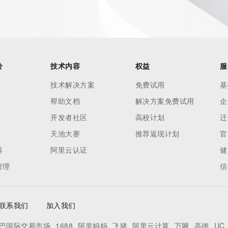
价
技术内容
权益
服
技术解决方案
免费试用
基
帮助文档
解决方案免费试用
企
开发者社区
高校计划
迁
天池大赛
推荐返现计划
官
器
阿里云认证
健
管理
信
联系我们
加入我们
巴国际交易市场
1688
阿里妈妈
飞猪
阿里云计算
万网
高德
UC