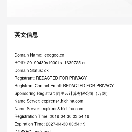
快速部署 Dify，高效搭建 
迁移与运维管理
10 分钟在聊天系统中增加
专有云
英文信息
Domain Name: leedgoo.cn
ROID: 20190430s10001s11639725-cn
Domain Status: ok
Registrant: REDACTED FOR PRIVACY
Registrant Contact Email: REDACTED FOR PRIVACY
Sponsoring Registrar: 阿里云计算有限公司（万网）
Name Server: expirens4.hichina.com
Name Server: expirens3.hichina.com
Registration Time: 2019-04-30 03:54:19
Expiration Time: 2027-04-30 03:54:19
DNSSEC: unsigned