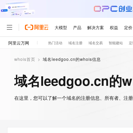
大模型
产品
解决方案
权益
定价
阿里云万网
热门活动
域名注册
域名交易
智能建站
定
大模型
产品
解决方案
权益
定价
云市场
伙伴
服务
了解阿里云
精选产品
精选解决方案
普惠上云
产品定价
精选商城
成为销售伙伴
售前咨询
为什么选择阿里云
千问AI平台
whois首页
>
域名leedgoo.cn的whois信息
了解云产品的定价详情
大模型服务平台百炼
千问办公，解锁你的工作
普惠上云 官方力荐
分销伙伴
在线服务
网站建设
什么是云计算
大
大模型服务与应用平台
企业级Agent产品，直接
云服务器38元/年起，超
域名leedgoo.cn的
咨询伙伴
多端小程序
技术领先
云上成本管理
售后服务
轻量应用服务器
Agency Agents：拥
官方推荐返现计划
大模型
精选产品
精选解决方案
Salesforce 国际版订阅
稳定可靠
管理和优化成本
推荐新用户得奖励，单订单
销售伙伴合作计划
自助服务
友盟天域
安全合规
人工智能与机器学习
AI
文本生成
在这里，您可以了解一个域名的注册信息、所有者、注册
云数据库 RDS
HappyHorse 打造一
云工开物
无影生态合作计划
在线服务
观测云
分析师报告
高校专属算力普惠，学生认
计算
互联网应用开发
Qwen3.8-Max
HOT
Salesforce On Alibaba C
工单服务
智能体时代全能旗舰模型
Tuya 物联网平台阿里云
研究报告与白皮书
人工智能平台 PAI
快速拥有专属 OpenClaw
大模
Consulting Partner 合
大数据
容器
免费试用
短信专区
一站式AI开发、训练和推
蓝凌 OA
Qwen3.7-Plus
AI 大模型销售与服务生
现代化应用