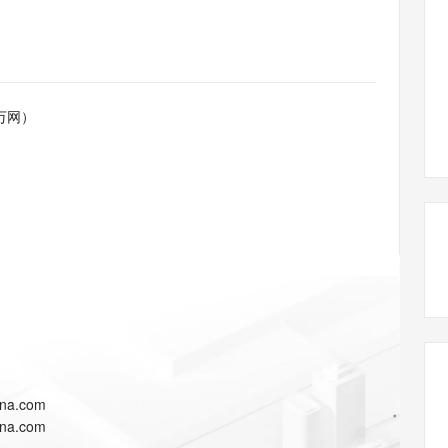
态智能体模型
旗舰 MoE 大模型，百万上下文与顶尖推理能力
图生视频，流
同享
万小智 AI 建站低至 15元/月
Qoder CN
AI 短剧/漫剧
云原生数据库 
快递物流查询
WordPress
成为服务伙
高校合作
点，立即开启云上创新
覆盖公网/内网、递归/权威、移动APP等全场景解析服务
送.CN域名，送备案服务码
基于千问大模型等，支持代码智能生成、研发智能问答
AI助力短剧
GLM-5.2
Wan2.7-T
Ubuntu
服务生态伙伴
视觉 Coding、空间感知、多模态思考等全面升级
1M上下文，专为长程任务能力而生
云工开物
企业应用
Works
Night Plan 支持 Qwen 3.8-Max
云原生大数据计算服务 MaxCompute
AI 办公
容器服务 Kub
NEW
Red Hat
30+ 款产品免费体验
Data Agent 驱动的一站式 Data+AI 开发治理平台
夜间 5 折，Qwen/Meoo/TokenPlan 客户专享
面向分析的企业级SaaS模式云数据仓库
AI智能应用
提供一站式管
科研合作
万网）
ERP
堂（旗舰版）
SUSE
智能客服
AI 应用构建
大模型原生
CRM
防护产品
2个月
自动承接线索
建站小程序
Qoder
大模型服务平台百炼-应用模版
OA 办公系统
HOT
NEW
面向真实软件
个人版上线、团队版降价；千问3.8-Max首发发尝鲜
丰富多元化的应用模版和解决方案
力提升
财税管理
模板建站
万有无界
大模型服务平台百炼-智能体
400电话
定制建站
的模型效果
灵活可视化地构建企业级 Agent
方案
广告营销
模板小程序
秒悟
人工智能平台 PAI
定制小程序
云端极速 AI 
新一代 AI 视频生成模型，深度适配广告营销等场景
AI Native 的算法工程平台，一站式完成建模、训练、推理服务部署
APP 开发
ina.com
建站系统
ina.com