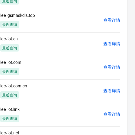
最近查询
息提取
与 AI 智能体进行实时音视频通话
从文本、图片、视频中提取结构化的属性信息
构建支持视频理解的 AI 音视频实时通话应用
lee-gsmaskdls.top
查看详情
t.diy 一步搞定创意建站
构建大模型应用的安全防护体系
最近查询
通过自然语言交互简化开发流程,全栈开发支持
通过阿里云安全产品对 AI 应用进行安全防护
lee-iot.cn
查看详情
最近查询
lee-iot.com
查看详情
最近查询
lee-iot.com.cn
查看详情
最近查询
lee-iot.link
查看详情
最近查询
lee-iot.net