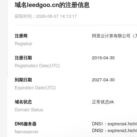
存储
天池大赛
能看、能想、能动手的多模
域名leedgoo.cn的注册信息
云解析DNS
解决方案免费试用 新老
电子合同
最高领取价值200元试用
安全
网络与CDN
AI 算法大赛
Qwen3-VL-Plus
获取时间
：
2026-08-07 14:13:17
畅捷通
大数据开发治理平台 Data
AI 产品 免费试用
网络
安全
云开发大赛
Tableau 订阅
1亿+ 大模型 tokens 和 
注册商
阿里云计算有限公司（
可观测
入门学习赛
中间件
AI空中课堂在线直播课
云防火墙
140+云产品 免费试用
Registrar
大模型服务
上云与迁云
云原生的云上边界网络安全
产品新客免费试用，最长1
数据库
生态解决方案
注册日期
2019-04-30
千问AI平台-Token Plan
企业出海
大模型ACA认证体验
大数据计算
Registration Date(UTC)
助力企业全员 AI 认知与能
行业生态解决方案
政企业务
媒体服务
千问AI平台-模型体验
到期日期
2027-04-30
开发者生态解决方案
在线体验全尺寸、多种模态
Expiration Date(UTC)
企业服务与云通信
AI 开发和 AI 应用解决
Happy 系列大模型
域名与网站
域名状态
正常状态
ok
Domain Status
终端用户计算
DNS服务器
DNS
1
：
expirens4.hich
Serverless
大模型解决方案
DNS
2
：
expirens3.hich
Nameserver
开发工具