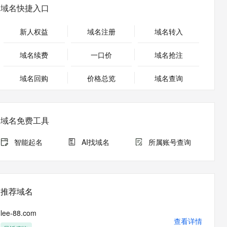
安全
畅自然，细节丰富
高表现力语音合成大模型，语音克隆听感自然
我要投诉
PolarDB
域名快捷入口
上云场景组合购
Milvus 弹性伸缩功能新增节
伴
漫剧创作，剧本、分镜、视频高效生成
100%兼容MySQL、PostgreSQL，兼容Oracle，支持集中和分布式
覆盖90%+业务场景，专享组合折扣价
点支持范围
2V
VPN
Fun-ASR
新人权益
域名注册
域名转入
文戏情感细腻自然，动作戏激烈拳拳到肉，实现更强表演能力
支持中英文自由切换，具备更强的噪声鲁棒性
ernetes 版 ACK
云聚AI 严选权益
AI 原生数据库服务发布
SSL 证书
，一键激活高效办公新体验
理容器应用的 K8s 服务
精选AI产品，从模型到应用全链提效
Agent 数据网关
域名续费
一口价
域名抢注
堡垒机
AI 用量加速计划
云原生数据库 PolarDB
应用
域名回购
价格总览
防火墙
域名查询
、识别商机，让客服更高效、服务更出色。
新老同享，达量后返
Agentic Database 发布
千问办公
主机安全
NEW
的智能体编程平台
一站式AI生产力平台
域名免费工具
AI 应用及服务市场
伶鹊
企业级人与Agent协作平台，接入和调度多个数字员工
智能客服平台，对话机器人、对话分析、智能外呼
智能起名
AI找域名
所属账号查询
AI 应用
大模型服务平台百炼 - 全妙
大模型
应用创作平台
多模态内容创作工具，已接入 DeepSeek
自然语言处理
推荐域名
数据标注
lee-88.com
机器学习
查看详情