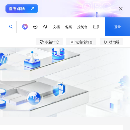
文档
备案
控制台
注册
登录
权益中心
域名控制台
移动端
验
作计划
器
AI 活动
专业服务
服务伙伴合作计划
开发者社区
加入我们
产品动态
服务平台百炼
阿里云 OPC 创新助力计划
一站式生成采购清单，支持单品或批量购买
io：打造专属 AI 语音助手
S产品伙伴计划（繁花）
峰会
CS
造的大模型服务与应用开发平台
一句话生成原生可编辑精美 PPT 文稿
AI 生产力先锋
Al MaaS 服务伙伴赋能合作
域名
博文
Careers
至高可申请百万元
Qwen3.8-Max 模型上线
开启高性价比 AI 编程新体验
弹性可伸缩的云计算服务
Qwen-Audio-3.0-Realtime 端到端实时语音角色扮演
输入一句话想法, 轻松生成专业的 PPT
先锋实践拓展 AI 生产力的边界
Token 补贴，五大权
计划
海大会
伙伴信用分合作计划
商标
问答
社会招聘
益加速 OPC 成功
eek-V4-Pro
SS
一键部署幻兽帕鲁游戏服务器
飞天发布时刻
HOT
Open Search 向量检索版支
划
备案
电子书
校园招聘
pSeek-V4-Pro
视频创作，一键激活电商全链路生产力
稳定、安全、高性价比、高性能的云存储服务
一键购买专属联机服务器，轻松开启游戏
所见，即是所愿
持视频检索 Pipeline 功能
更多支持
划
公司注册
镜像站
视频生成
语音识别与合成
专属 QwenPaw
漫剧工坊：一站式动画创作平台
AI 实训营
HOT
应用身份服务 (IDaaS)
合作伙伴培训与认证
划
上云迁移
站生成，高效打造优质广告素材
全接入的云上超级电脑
从聊天伙伴进化为能主动干活的本地数字员工
快速生产连贯的高质量长漫剧
从基础到进阶，Agent 创客手把手教你
OpenClaw 管理能力上线
e-1.1-T2V
Qwen3-TTS-Flash
lScope
我要反馈
查询合作伙伴
畅细腻的高质量视频
离线语音合成大模型，多语言方言自适应，低延迟高稳定
n Alibaba Cloud ISV 合作
代维服务
建企业门户网站
10 分钟搭建微信、支付宝小程序
MaxCompute MaxFrame 提
创新加速
ope
登录合作伙伴管理后台
我要建议
站，无忧落地极速上线
以可视化方式快速构建移动和 PC 门户网站
国内短信简单易用，安全可靠，秒级触达，全球覆盖200+国家和地区。
高效部署网站，快速应用到小程序
供自动弹性内存功能
e-1.1-I2V
Cosyvoice-V3-Flash