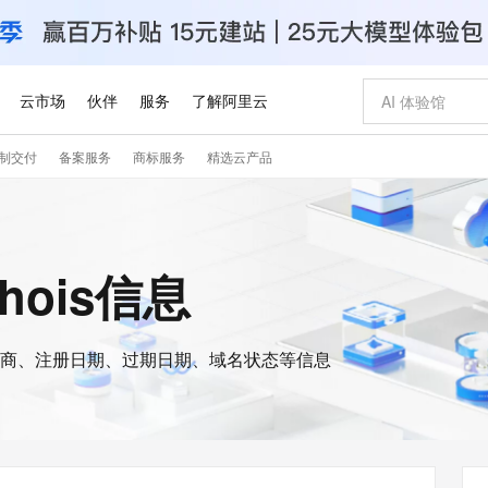
云市场
伙伴
服务
了解阿里云
制交付
备案服务
商标服务
精选云产品
AI 特惠
数据与 API
成为产品伙伴
企业增值服务
最佳实践
价格计算器
AI 场景体
基础软件
产品伙伴合
阿里云认证
市场活动
配置报价
大模型
自助选配和估算价格
新方式
睿译宝，AI翻译排版一步到位
智启 AI 普惠权益
产品生态集成认证中心
企业支持计划
云上春晚
域名与网站
千问官方 MaaS 平台，为开发者和 Agent 而生，新用户赠送 1 亿 + tokens 额度
Qwen Aud
AI Coding
阿里云Maa
2026 阿里云
云服务器 E
为企业打
数据集
Windows
大模型认证
模型
NEW
NEW
交付可用成果
值低价云产品抢先购
上传文档即自动完成翻译和格式还原
至高享 1亿+免费 tokens，加速 Al 应用落地
提供智能易用的域名与建站服务
智能编程，一键
安全可靠、
whois信息
产品生态伙伴
专家技术服务
云上奥运之旅
弹性计算合作
阿里云中企出
手机三要素
宝塔 Linux
全部认证
价格优势
有专属领域专家
GLM-5.2：长任务时代开源旗舰模型
阿里云 OPC 创新助力计划
千问大模型
即刻拥有 DeepS
AI 电商营销
对象存储 O
大模型
产品生态伙伴工作台
企业增值服务台
云栖战略参考
云存储合作计
云栖大会
身份实名认证
CentOS
训练营
推动算力普惠，释放技术红利
最高返9万
多领域专家智能体,一键组建 AI 虚拟交付团队
快速构建应用程序和网站，即刻迈出上云第一步
至高百万元 Token 补贴，加速一人公司成长
多元化、高性能、安全可靠的大模型服务
真正可用的 1M 上下文,一次完成代码全链路开发
轻松解锁专属 Dee
从图文生成到
云上的中国
数据库合作计
活动全景
短信
Docker
图片和
商、注册日期、过期日期、域名状态等信息
站式影视创作平台
Hermes Agent，打造自进化智能体
Token Plan 模型订阅计划
数字证书管理服务（原SSL证书）
5 分钟轻松部署
AI 广告创作
无影云电脑
企业成长
NEW
信息公告
看见新力量
云网络合作计
OCR 文字识别
JAVA
证享300元代金券
可视化编排打通从文字构思到成片全链路闭环
全托管，含MySQL、PostgreSQL、SQL Server、MariaDB多引擎
自主进化，持久记忆，越用越聪明
Qwen3.8-Max 首发尝鲜，限时加量 10 倍，夜间低至2折
实现全站HTTPS，呈现可信的WEB访问
图文、视频一
随时随地安
Kimi-K3
HappyHors
NEW
魔搭 Mode
loud
服务实践
官网公告
Kimi 最新旗舰模型，长程编程与推理利器
让文字生成流
金融模力时刻
Salesforce O
版
发票查验
全能环境
Claude Code + GStack 打造工程团队
千问办公，限时限量积分加倍
Qoder
低代码高效构
AI 建站
短信服务
型
NEW
作计划
计划
创新中心
魔搭 ModelSc
健康状态
理服务
让AI从“聊天伙伴”进化为能干活的“数字员工”
安装技能 GStack，拥有专属 AI 工程团队
你的AI工作搭子，覆盖日常办公高频场景
面向真实软件的智能体编程平台
0 代码专业建
客户案例
天气预报查询
操作系统
Deepseek-v4-pro
HappyHors
态合作计划