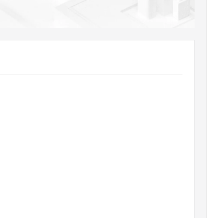
AI 应用
10分钟微调：让0.6B模型媲美235B模
多模态数据信
型
依托云原生高可用架构,实现Dify私有化部署
用1%尺寸在特定领域达到大模型90%以上效果
一个 AI 助手
超强辅助，Bol
即刻拥有 DeepSeek-R1 满血版
在企业官网、通讯软件中为客户提供 AI 客服
多种方案随心选，轻松解锁专属 DeepSeek