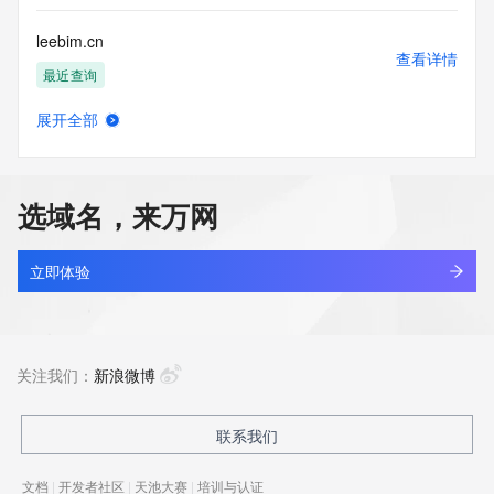
leebim.cn
查看详情
最近查询
展开全部
leebinkim.cn
查看详情
最近查询
选域名，来万网
leebit.com
查看详情
最近查询
立即体验
leebo.xin
查看详情
最近查询
关注我们：
新浪微博
leebotextile.com
联系我们
查看详情
最近查询
文档
|
开发者社区
|
天池大赛
|
培训与认证