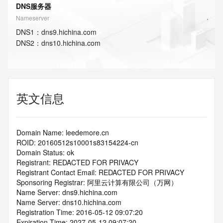
DNS服务器
Nameserver
DNS
1
：
dns9.hichina.com
DNS
2
：
dns10.hichina.com
英文信息
Domain Name: leedemore.cn
ROID: 20160512s10001s83154224-cn
Domain Status: ok
Registrant: REDACTED FOR PRIVACY
Registrant Contact Email: REDACTED FOR PRIVACY
Sponsoring Registrar: 阿里云计算有限公司（万网）
Name Server: dns9.hichina.com
Name Server: dns10.hichina.com
Registration Time: 2016-05-12 09:07:20
Expiration Time: 2027-05-12 09:07:20